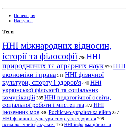
Попередня
Наступна
Теги
ННІ міжнародних відносин,
історії та філософії
ННІ
796
природничих та аграрних наук
ННІ
570
економіки і права
ННІ фізичної
511
культури, спорту і здоров'я
ННІ
440
української філології та соціальних
комунікацій
ННІ педагогічної освіти,
385
соціальної роботи і мистецтва
ННІ
372
іноземних мов
Російсько-українська війна
336
227
ННІ фізичної культури спорту та здоров’я
208
психологічний факультет
ННІ інформаційних та
176