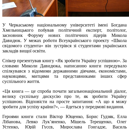
У Черкаському національному університеті імені Богдана
Хмельницького побував політичний експерт, політолог,
засновник Форуму нових політичних лідерів Микола
Давидюк. У межах роботи Всеукраїнського проекту «Школа
свідомого студента» він зустрівся зі студентами українських
закладів вищої освіти.
Спікер презентував книгу «Як зробити Україну успішною». За
словами Миколи Давидюка, написанню книги передувало
спілкувався з відомими державними діячами, економістами,
науковцями, митцями та представниками інших сфер
суспільного життя
.
«Ця книга — це спроба почати загальнонаціональний діалог,
велику суспільну дискусію про те, як зробити Україну
успішною. Відповісти на просте запитання: «А що я можу
зробити для успіху країни?», — йдеться у передмові видання.
Героями книги стали Віктор Ющенко, Борис Гудзяк, Елла
Лібанова, Левко Лук’яненко, Мішель Терещенко, Олег
Устенко, Юрій Гусєв, Мирослава Гонгадзе, Василь