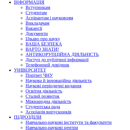
ІНФОРМАЦІЯ
Вступникам
Студентам
Аспірантам і науковцям
Викладачам
Вакансії
Документи
Цікаво про науку
ВАША БЕЗПЕКА
ВАРТО ЗНАТИ!
АНТИКОРУПЦІЙНА ДІЯЛЬНІСТЬ
Доступ до публічної інформації
Телефонний довідник
УНІВЕРСИТЕТ
Портрет ЧНУ
Наукова й інноваційна діяльність
Наукові періодичні видання
Освітня діяльність
Сталий розвиток
Міжнародна діяльність
Студентська рада
Асоціація випускників
ПІДРОЗДІЛИ
Навчально-наукові інститути та факультети
Навчально-наукові центри