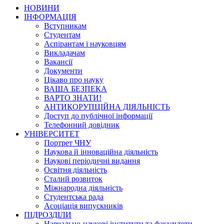
НОВИНИ
ІНФОРМАЦІЯ
Вступникам
Студентам
Аспірантам і науковцям
Викладачам
Вакансії
Документи
Цікаво про науку
ВАША БЕЗПЕКА
ВАРТО ЗНАТИ!
АНТИКОРУПЦІЙНА ДІЯЛЬНІСТЬ
Доступ до публічної інформації
Телефонний довідник
УНІВЕРСИТЕТ
Портрет ЧНУ
Наукова й інноваційна діяльність
Наукові періодичні видання
Освітня діяльність
Сталий розвиток
Міжнародна діяльність
Студентська рада
Асоціація випускників
ПІДРОЗДІЛИ
Навчально-наукові інститути та факультети