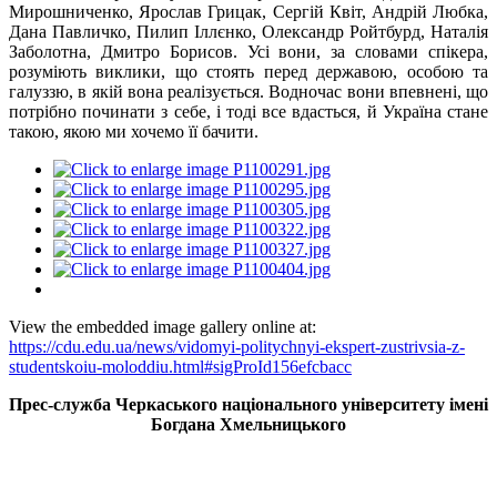
Мирошниченко, Ярослав Грицак, Сергій Квіт, Андрій Любка,
Дана Павличко, Пилип Іллєнко, Олександр Ройтбурд, Наталія
Заболотна, Дмитро Борисов. Усі вони, за словами спікера,
розуміють виклики, що стоять перед державою, особою та
галуззю, в якій вона реалізується. Водночас вони впевнені, що
потрібно починати з себе, і тоді все вдасться, й Україна стане
такою, якою ми хочемо її бачити.
View the embedded image gallery online at:
https://cdu.edu.ua/news/vidomyi-politychnyi-ekspert-zustrivsia-z-
studentskoiu-moloddiu.html#sigProId156efcbacc
Прес-служба Черкаського національного університету імені
Богдана Хмельницького