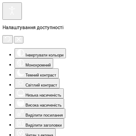
Налаштування доступності
Інвертувати кольори
Монохромний
Темний контраст
Світлий контраст
Низька насиченість
Висока насиченість
Виділити посилання
Виділити заголовки
Читач з екрана