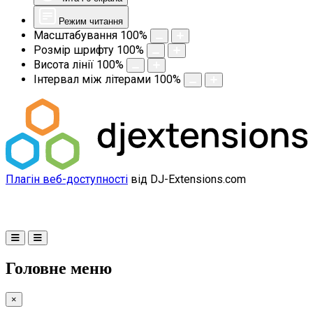
Режим читання
Масштабування
100
%
Розмір шрифту
100
%
Висота лінії
100
%
Інтервал між літерами
100
%
Плагін веб-доступності
від DJ-Extensions.com
Головне меню
×