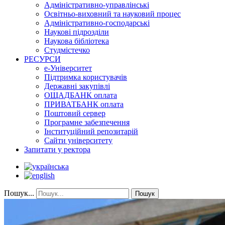
Адміністративно-управлінські
Освітньо-виховний та науковий процес
Адміністративно-господарські
Наукові підрозділи
Наукова бібліотека
Студмістечко
РЕСУРСИ
е-Університет
Підтримка користувачів
Державні закупівлі
ОЩАДБАНК оплата
ПРИВАТБАНК оплата
Поштовий сервер
Програмне забезпечення
Інституційний репозитарій
Сайти університету
Запитати у ректора
Пошук...
Пошук