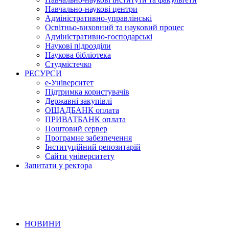
Навчально-наукові центри
Адміністративно-управлінські
Освітньо-виховний та науковий процес
Адміністративно-господарські
Наукові підрозділи
Наукова бібліотека
Студмістечко
РЕСУРСИ
е-Університет
Підтримка користувачів
Державні закупівлі
ОЩАДБАНК оплата
ПРИВАТБАНК оплата
Поштовий сервер
Програмне забезпечення
Інституційний репозитарій
Сайти університету
Запитати у ректора
НОВИНИ