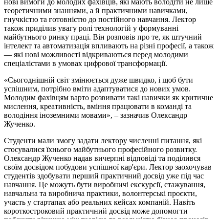
нові вимоги до молодих фахівців, які мають володіти не лише
теоретичними знаннями, а й практичними навичками,
гнучкістю та готовністю до постійного навчання. Лектор
також приділив увагу ролі технологій у формуванні
майбутнього ринку праці. Він розповів про те, як штучний
інтелект та автоматизація впливають на різні професії, а також
— які нові можливості відкриваються перед молодими
спеціалістами в умовах цифрової трансформації.
«Сьогоднішній світ змінюється дуже швидко, і щоб бути
успішним, потрібно вміти адаптуватися до нових умов.
Молодим фахівцям варто розвивати такі навички як критичне
мислення, креативність, вміння працювати в команді та
володіння іноземними мовами», – зазначив Олександр
Жученко.
Студенти мали змогу задати лектору численні питання, які
стосувалися їхнього майбутнього професійного розвитку.
Олександр Жученко надав вичерпні відповіді та поділився
своїм досвідом побудови успішної кар'єри. Лектор заохочував
студентів здобувати перший практичний досвід уже під час
навчання. Це можуть бути виробничі екскурсії, стажування,
навчальна та виробнича практики, волонтерські проєкти,
участь у стартапах або реальних кейсах компаній. Навіть
короткостроковий практичний досвід може допомогти