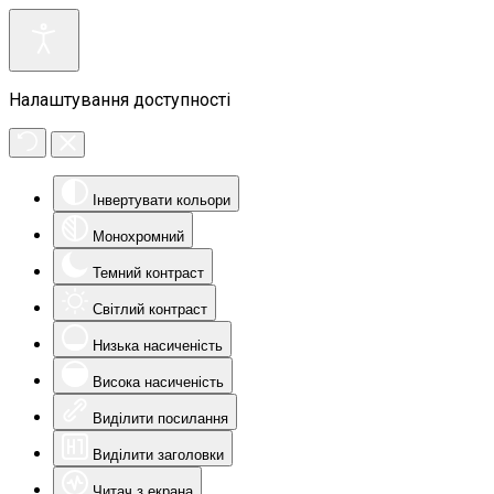
Налаштування доступності
Інвертувати кольори
Монохромний
Темний контраст
Світлий контраст
Низька насиченість
Висока насиченість
Виділити посилання
Виділити заголовки
Читач з екрана