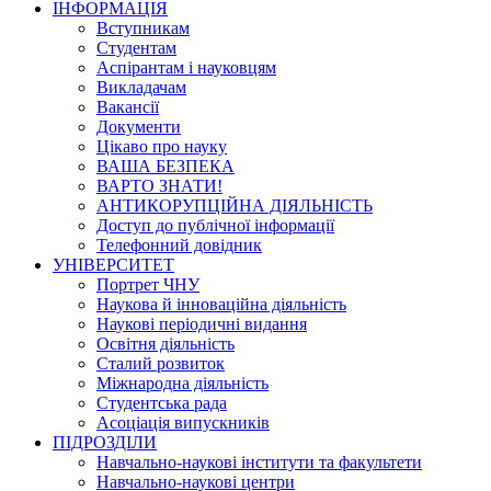
ІНФОРМАЦІЯ
Вступникам
Студентам
Аспірантам і науковцям
Викладачам
Вакансії
Документи
Цікаво про науку
ВАША БЕЗПЕКА
ВАРТО ЗНАТИ!
АНТИКОРУПЦІЙНА ДІЯЛЬНІСТЬ
Доступ до публічної інформації
Телефонний довідник
УНІВЕРСИТЕТ
Портрет ЧНУ
Наукова й інноваційна діяльність
Наукові періодичні видання
Освітня діяльність
Сталий розвиток
Міжнародна діяльність
Студентська рада
Асоціація випускників
ПІДРОЗДІЛИ
Навчально-наукові інститути та факультети
Навчально-наукові центри