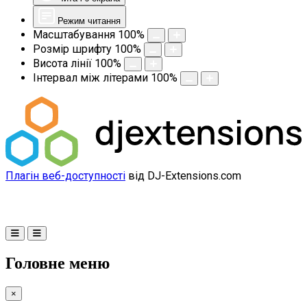
Режим читання
Масштабування
100
%
Розмір шрифту
100
%
Висота лінії
100
%
Інтервал між літерами
100
%
Плагін веб-доступності
від DJ-Extensions.com
Головне меню
×