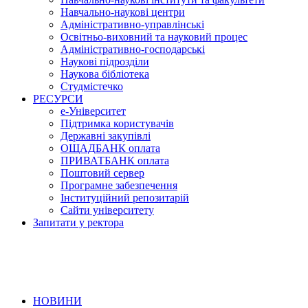
Навчально-наукові центри
Адміністративно-управлінські
Освітньо-виховний та науковий процес
Адміністративно-господарські
Наукові підрозділи
Наукова бібліотека
Студмістечко
РЕСУРСИ
е-Університет
Підтримка користувачів
Державні закупівлі
ОЩАДБАНК оплата
ПРИВАТБАНК оплата
Поштовий сервер
Програмне забезпечення
Інституційний репозитарій
Сайти університету
Запитати у ректора
НОВИНИ