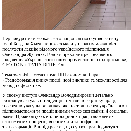
Першокурсники Черкаського національного університету
імені Богдана Хмельницького мали унікальну можливість
послухати лекцію відомого українського підприємця
Олександра Жученка, Голови правління регіонального
відділення «Українського союзу промисловців і підприємців»,
СЕО ТОВ «ГРУПА ВЕНЕТО».
Тема зустрічі зі студентами ННІ економіки і права —
«Трансформація ринку праці: нові виклики та можливості для
молодих фахівців».
У своєму виступі Олександр Володимирович детально
розглянув актуальні тенденції вітчизняного ринку праці,
зосередив увагу на викликах, які постали перед українськими
підприємствами та працівниками через економічні й соціальні
зміни. Проаналізував вплив на ринок праці глобальних
економічних процесів, воєнних дій та цифрової
трансформації. Він підкреслив, що сучасні реалії диктують