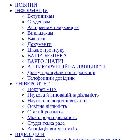
НОВИНИ
ІНФОРМАЦІЯ
Вступникам
Студентам
Аспірантам і науковцям
Викладачам
Вакансії
Документи
Цікаво про науку
ВАША БЕЗПЕКА
ВАРТО ЗНАТИ!
АНТИКОРУПЦІЙНА ДІЯЛЬНІСТЬ
Доступ до публічної інформації
Телефонний довідник
УНІВЕРСИТЕТ
Портрет ЧНУ
Наукова й інноваційна діяльність
Наукові періодичні видання
Освітня діяльність
Сталий розвиток
Міжнародна діяльність
Студентська рада
Асоціація випускників
ПІДРОЗДІЛИ
Навчально-наукові інститути та факультети