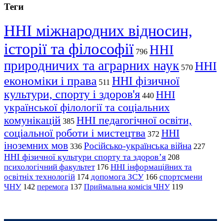
Теги
ННІ міжнародних відносин,
історії та філософії
ННІ
796
природничих та аграрних наук
ННІ
570
економіки і права
ННІ фізичної
511
культури, спорту і здоров'я
ННІ
440
української філології та соціальних
комунікацій
ННІ педагогічної освіти,
385
соціальної роботи і мистецтва
ННІ
372
іноземних мов
Російсько-українська війна
336
227
ННІ фізичної культури спорту та здоров’я
208
психологічний факультет
ННІ інформаційних та
176
освітніх технологій
допомога ЗСУ
спортсмени
174
166
ЧНУ
перемога
142
137
Приймальна комісія ЧНУ
119