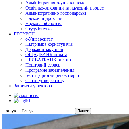
Адміністративно-управлінські
Освітньо-виховний та науковий процес
Адміністративно-господарські
Наукові підрозділи
Наукова бібліотека
Студмістечко
РЕСУРСИ
е-Університет
Підтримка користувачів
Державні закупівлі
ОЩАДБАНК оплата
ПРИВАТБАНК оплата
Поштовий сервер
Програмне забезпечення
Інституційний репозитарій
Сайти університету
Запитати у ректора
Пошук...
Пошук