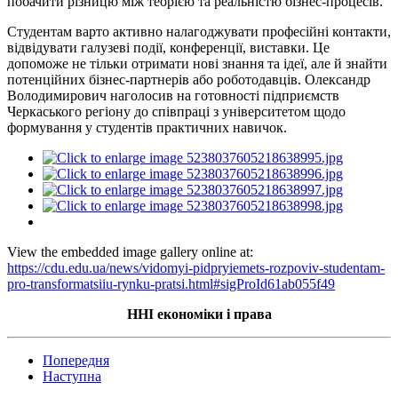
побачити різницю між теорією та реальністю бізнес-процесів.
Студентам варто активно налагоджувати професійні контакти,
відвідувати галузеві події, конференції, виставки. Це
допоможе не тільки отримати нові знання та ідеї, але й знайти
потенційних бізнес-партнерів або роботодавців. Олександр
Володимирович наголосив на готовності підприємств
Черкаського регіону до співпраці з університетом щодо
формування у студентів практичних навичок.
View the embedded image gallery online at:
https://cdu.edu.ua/news/vidomyi-pidpryiemets-rozpoviv-studentam-
pro-transformatsiiu-rynku-pratsi.html#sigProId61ab055f49
ННІ економіки і права
Попередня
Наступна