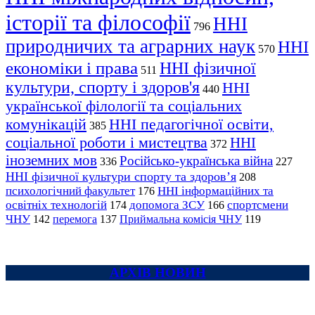
історії та філософії
ННІ
796
природничих та аграрних наук
ННІ
570
економіки і права
ННІ фізичної
511
культури, спорту і здоров'я
ННІ
440
української філології та соціальних
комунікацій
ННІ педагогічної освіти,
385
соціальної роботи і мистецтва
ННІ
372
іноземних мов
Російсько-українська війна
336
227
ННІ фізичної культури спорту та здоров’я
208
психологічний факультет
ННІ інформаційних та
176
освітніх технологій
допомога ЗСУ
спортсмени
174
166
ЧНУ
перемога
142
137
Приймальна комісія ЧНУ
119
АРХІВ НОВИН