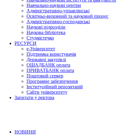
Навчально-наукові центри
Адміністративно-управлінські
Освітньо-виховний та науковий процес
Адміністративно-господарські
Наукові підрозділи
Наукова бібліотека
Студмістечко
РЕСУРСИ
е-Університет
Підтримка користувачів
Державні закупівлі
ОЩАДБАНК оплата
ПРИВАТБАНК оплата
Поштовий сервер
Програмне забезпечення
Інституційний репозитарій
Сайти університету
Запитати у ректора
НОВИНИ