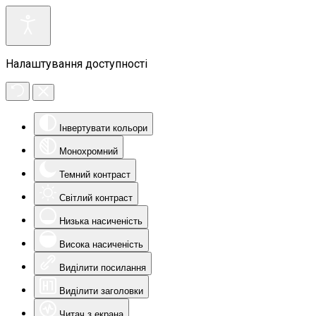
Налаштування доступності
Інвертувати кольори
Монохромний
Темний контраст
Світлий контраст
Низька насиченість
Висока насиченість
Виділити посилання
Виділити заголовки
Читач з екрана