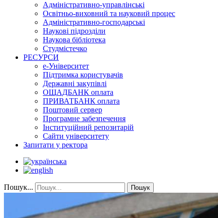
Адміністративно-управлінські
Освітньо-виховний та науковий процес
Адміністративно-господарські
Наукові підрозділи
Наукова бібліотека
Студмістечко
РЕСУРСИ
е-Університет
Підтримка користувачів
Державні закупівлі
ОЩАДБАНК оплата
ПРИВАТБАНК оплата
Поштовий сервер
Програмне забезпечення
Інституційний репозитарій
Сайти університету
Запитати у ректора
Пошук...
Пошук