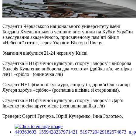
Студенти Черкаського національного університету імені
Богдана Хмельницького успішно виступили на Кубку України
з веслування академічного, присвяченому памʼяті бійця
«Небесної сотні», героя України Віктора Швеця.
Змагання відбулися 21-24 червня у Києві.
Студентка ННІ фізичної культури, спорту і здоров’я виборола
Валерія Культенко виборола два «золота» (двійка л/в, четвірка
л/в) і «срібло» (одиночка л/в)
Студент ННІ фізичної культури, спорту і здоров’я Олександр
Лугеря здобув «срібло» (розпашна вісімка зі стерновим).
Студентка ННІ фізичної культури, спорту і здоров’я Дарʼя
Івженко посіла друге місце (розпашна двійка л/в)
Тренери: Сергій Гречуха, Юрій Кучеренко, Інна Золотько.