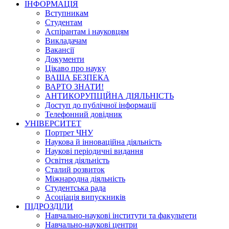
ІНФОРМАЦІЯ
Вступникам
Студентам
Аспірантам і науковцям
Викладачам
Вакансії
Документи
Цікаво про науку
ВАША БЕЗПЕКА
ВАРТО ЗНАТИ!
АНТИКОРУПЦІЙНА ДІЯЛЬНІСТЬ
Доступ до публічної інформації
Телефонний довідник
УНІВЕРСИТЕТ
Портрет ЧНУ
Наукова й інноваційна діяльність
Наукові періодичні видання
Освітня діяльність
Сталий розвиток
Міжнародна діяльність
Студентська рада
Асоціація випускників
ПІДРОЗДІЛИ
Навчально-наукові інститути та факультети
Навчально-наукові центри