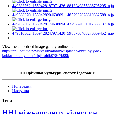
View the embedded image gallery online at:
https://cdu.edu.ua/news/vesluvalnyky-uspishno-vystupyly-na-
kubku-ukrainy.html#sigProIdb078e7b99b
ННІ фізичної культури, спорту і здоров’я
Попередня
Наступна
Теги
ННІ міжнародних відносин,