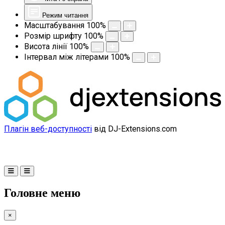
Режим читання
Масштабування
100
%
Розмір шрифту
100
%
Висота лінії
100
%
Інтервал між літерами
100
%
Плагін веб-доступності
від DJ-Extensions.com
Головне меню
×