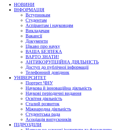
НОВИНИ
ІНФОРМАЦІЯ
Вступникам
Студентам
Аспірантам і науковцям
Викладачам
Вакансії
Документи
Цікаво про науку
ВАША БЕЗПЕКА
ВАРТО ЗНАТИ!
АНТИКОРУПЦІЙНА ДІЯЛЬНІСТЬ
Доступ до публічної інформації
Телефонний довідник
УНІВЕРСИТЕТ
Портрет ЧНУ
Наукова й інноваційна діяльність
Наукові періодичні видання
Освітня діяльність
Сталий розвиток
Міжнародна діяльність
Студентська рада
Асоціація випускників
ПІДРОЗДІЛИ
Навчально-наукові інститути та факультети