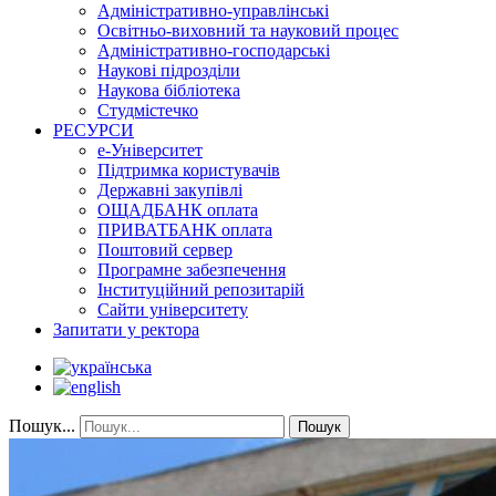
Адміністративно-управлінські
Освітньо-виховний та науковий процес
Адміністративно-господарські
Наукові підрозділи
Наукова бібліотека
Студмістечко
РЕСУРСИ
е-Університет
Підтримка користувачів
Державні закупівлі
ОЩАДБАНК оплата
ПРИВАТБАНК оплата
Поштовий сервер
Програмне забезпечення
Інституційний репозитарій
Сайти університету
Запитати у ректора
Пошук...
Пошук