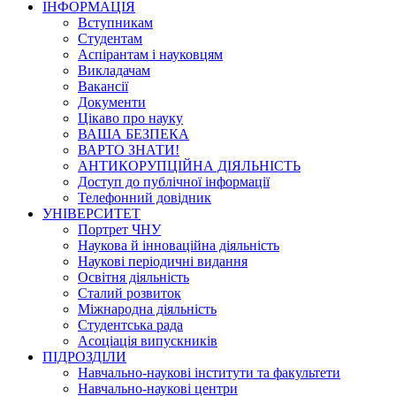
ІНФОРМАЦІЯ
Вступникам
Студентам
Аспірантам і науковцям
Викладачам
Вакансії
Документи
Цікаво про науку
ВАША БЕЗПЕКА
ВАРТО ЗНАТИ!
АНТИКОРУПЦІЙНА ДІЯЛЬНІСТЬ
Доступ до публічної інформації
Телефонний довідник
УНІВЕРСИТЕТ
Портрет ЧНУ
Наукова й інноваційна діяльність
Наукові періодичні видання
Освітня діяльність
Сталий розвиток
Міжнародна діяльність
Студентська рада
Асоціація випускників
ПІДРОЗДІЛИ
Навчально-наукові інститути та факультети
Навчально-наукові центри