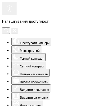
Налаштування доступності
Інвертувати кольори
Монохромний
Темний контраст
Світлий контраст
Низька насиченість
Висока насиченість
Виділити посилання
Виділити заголовки
Читач з екрана