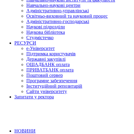
Навчально-наукові центри
Адміністративно-управлінські
Освітньо-виховний та науковий процес
Адміністративно-господарські
Наукові підрозділи
Наукова бібліотека
Студмістечко
РЕСУРСИ
е-Університет
Підтримка користувачів
Державні закупівлі
ОЩАДБАНК оплата
ПРИВАТБАНК оплата
Поштовий сервер
Програмне забезпечення
Інституційний репозитарій
Сайти університету
Запитати у ректора
НОВИНИ