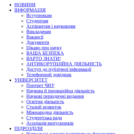
НОВИНИ
ІНФОРМАЦІЯ
Вступникам
Студентам
Аспірантам і науковцям
Викладачам
Вакансії
Документи
Цікаво про науку
ВАША БЕЗПЕКА
ВАРТО ЗНАТИ!
АНТИКОРУПЦІЙНА ДІЯЛЬНІСТЬ
Доступ до публічної інформації
Телефонний довідник
УНІВЕРСИТЕТ
Портрет ЧНУ
Наукова й інноваційна діяльність
Наукові періодичні видання
Освітня діяльність
Сталий розвиток
Міжнародна діяльність
Студентська рада
Асоціація випускників
ПІДРОЗДІЛИ
Навчально-наукові інститути та факультети