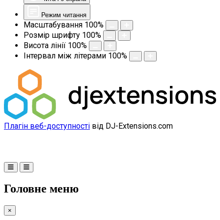
Режим читання
Масштабування
100
%
Розмір шрифту
100
%
Висота лінії
100
%
Інтервал між літерами
100
%
Плагін веб-доступності
від DJ-Extensions.com
Головне меню
×