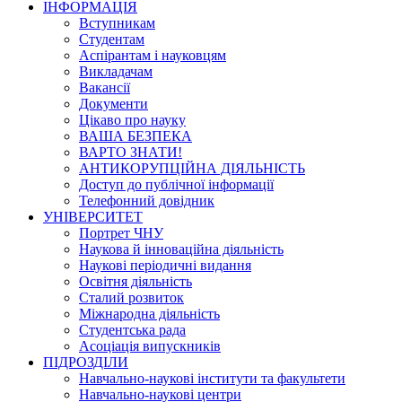
ІНФОРМАЦІЯ
Вступникам
Студентам
Аспірантам і науковцям
Викладачам
Вакансії
Документи
Цікаво про науку
ВАША БЕЗПЕКА
ВАРТО ЗНАТИ!
АНТИКОРУПЦІЙНА ДІЯЛЬНІСТЬ
Доступ до публічної інформації
Телефонний довідник
УНІВЕРСИТЕТ
Портрет ЧНУ
Наукова й інноваційна діяльність
Наукові періодичні видання
Освітня діяльність
Сталий розвиток
Міжнародна діяльність
Студентська рада
Асоціація випускників
ПІДРОЗДІЛИ
Навчально-наукові інститути та факультети
Навчально-наукові центри