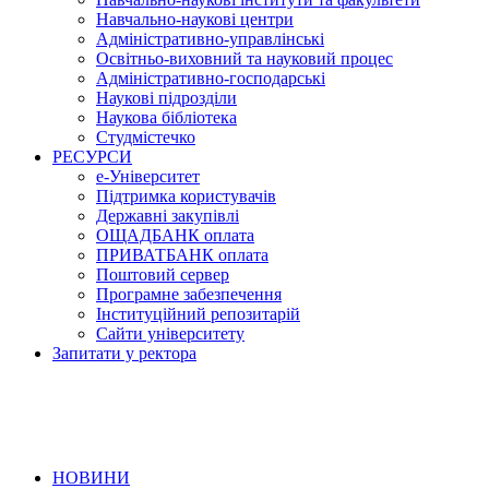
Навчально-наукові центри
Адміністративно-управлінські
Освітньо-виховний та науковий процес
Адміністративно-господарські
Наукові підрозділи
Наукова бібліотека
Студмістечко
РЕСУРСИ
е-Університет
Підтримка користувачів
Державні закупівлі
ОЩАДБАНК оплата
ПРИВАТБАНК оплата
Поштовий сервер
Програмне забезпечення
Інституційний репозитарій
Сайти університету
Запитати у ректора
НОВИНИ