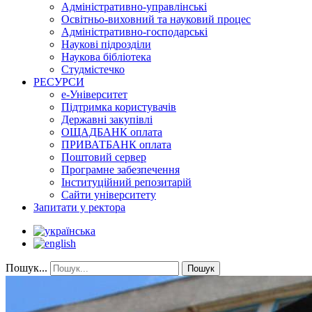
Адміністративно-управлінські
Освітньо-виховний та науковий процес
Адміністративно-господарські
Наукові підрозділи
Наукова бібліотека
Студмістечко
РЕСУРСИ
е-Університет
Підтримка користувачів
Державні закупівлі
ОЩАДБАНК оплата
ПРИВАТБАНК оплата
Поштовий сервер
Програмне забезпечення
Інституційний репозитарій
Сайти університету
Запитати у ректора
Пошук...
Пошук