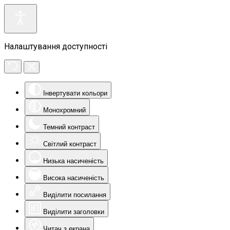
Налаштування доступності
Інвертувати кольори
Монохромний
Темний контраст
Світлий контраст
Низька насиченість
Висока насиченість
Виділити посилання
Виділити заголовки
Читач з екрана