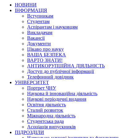
НОВИНИ
ІНФОРМАЦІЯ
Вступникам
Студентам
Аспірантам і науковцям
Викладачам
Вакансії
Документи
Цікаво про науку
ВАША БЕЗПЕКА
ВАРТО ЗНАТИ!
АНТИКОРУПЦІЙНА ДІЯЛЬНІСТЬ
Доступ до публічної інформації
Телефонний довідник
УНІВЕРСИТЕТ
Портрет ЧНУ
Наукова й інноваційна діяльність
Наукові періодичні видання
Освітня діяльність
Сталий розвиток
Міжнародна діяльність
Студентська рада
Асоціація випускників
ПІДРОЗДІЛИ
Навчально-наукові інститути та факультети