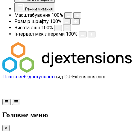
Режим читання
Масштабування
100
%
Розмір шрифту
100
%
Висота лінії
100
%
Інтервал між літерами
100
%
Плагін веб-доступності
від DJ-Extensions.com
Головне меню
×