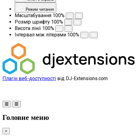
Режим читання
Масштабування
100
%
Розмір шрифту
100
%
Висота лінії
100
%
Інтервал між літерами
100
%
Плагін веб-доступності
від DJ-Extensions.com
Головне меню
×