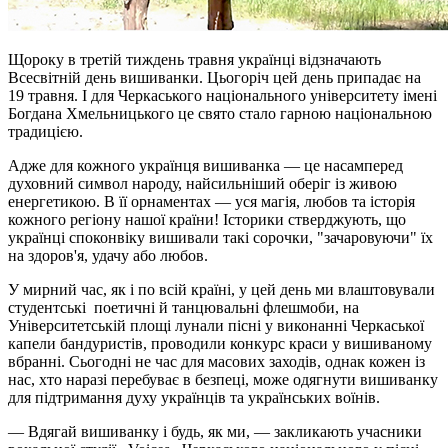
Щороку в третій тиждень травня українці відзначають
Всесвітній день вишиванки. Цьогоріч цей день припадає на
19 травня. І для Черкаського національного університету імені
Богдана Хмельницького це свято стало гарною національною
традицією.
Адже для кожного українця вишиванка — це насамперед
духовний символ народу, найсильніший оберіг із живою
енергетикою. В її орнаментах — уся магія, любов та історія
кожного регіону нашої країни! Історики стверджують, що
українці споконвіку вишивали такі сорочки, "зачаровуючи" їх
на здоров'я, удачу або любов.
У мирний час, як і по всій країні, у цей день ми влаштовували
студентські поетичні й танцювальні флешмоби, на
Університетській площі лунали пісні у виконанні Черкаської
капели бандуристів, проводили конкурс краси у вишиваному
вбранні. Сьогодні не час для масових заходів, однак кожен із
нас, хто наразі перебуває в безпеці, може одягнути вишиванку
для підтримання духу українців та українських воїнів.
— Вдягай вишиванку і будь, як ми, — закликають учасники