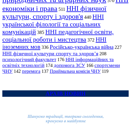
570
економіки і права
ННІ фізичної
511
культури, спорту і здоров'я
ННІ
440
української філології та соціальних
комунікацій
ННІ педагогічної освіти,
385
соціальної роботи і мистецтва
ННІ
372
іноземних мов
Російсько-українська війна
336
227
ННІ фізичної культури спорту та здоров’я
208
психологічний факультет
ННІ інформаційних та
176
освітніх технологій
допомога ЗСУ
спортсмени
174
166
ЧНУ
перемога
142
137
Приймальна комісія ЧНУ
119
АРХІВ НОВИН