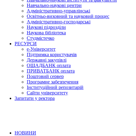
Навчально-наукові центри
Адміністративно-управлінські
Освітньо-виховний та науковий процес
Адміністративно-господарські
Наукові підрозділи
Наукова бібліотека
Студмістечко
РЕСУРСИ
е-Університет
Підтримка користувачів
Державні закупівлі
ОЩАДБАНК оплата
ПРИВАТБАНК оплата
Поштовий сервер
Програмне забезпечення
Інституційний репозитарій
Сайти університету
Запитати у ректора
НОВИНИ