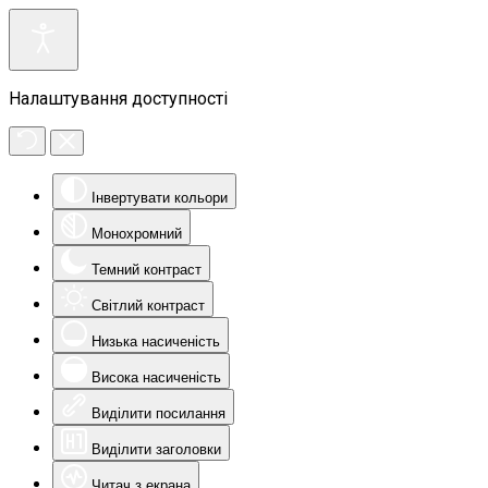
Налаштування доступності
Інвертувати кольори
Монохромний
Темний контраст
Світлий контраст
Низька насиченість
Висока насиченість
Виділити посилання
Виділити заголовки
Читач з екрана