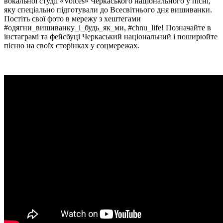
вокальної студії «Voices» Черкаського національного у пісні,
яку спеціально підготували до Всесвітнього дня вишиванки.
Постіть свої фото в мережу з хештегами
#одягни_вишиванку_і_будь_як_ми, #chnu_life! Позначайте в
інстаграмі та фейсбуці Черкаський національний і поширюйте
пісню на своїх сторінках у соцмережах.