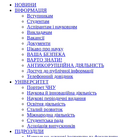
НОВИНИ
ІНФОРМАЦІЯ
Вступникам
Студентам
Аспірантам і науковцям
Викладачам
Вакансії
Документи
Цікаво про науку
ВАША БЕЗПЕКА
ВАРТО ЗНАТИ!
АНТИКОРУПЦІЙНА ДІЯЛЬНІСТЬ
Доступ до публічної інформації
Телефонний довідник
УНІВЕРСИТЕТ
Портрет ЧНУ
Наукова й інноваційна діяльність
Наукові періодичні видання
Освітня діяльність
Сталий розвиток
Міжнародна діяльність
Студентська рада
Асоціація випускників
ПІДРОЗДІЛИ
Навчально-наукові інститути та факультети