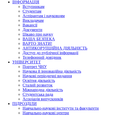
ІНФОРМАЦІЯ
Вступникам
Студентам
Аспірантам і науковцям
Викладачам
Вакансії
Документи
Цікаво про науку
ВАША БЕЗПЕКА
ВАРТО ЗНАТИ!
АНТИКОРУПЦІЙНА ДІЯЛЬНІСТЬ
Доступ до публічної інформації
Телефонний довідник
УНІВЕРСИТЕТ
Портрет ЧНУ
Наукова й інноваційна діяльність
Наукові періодичні видання
Освітня діяльність
Сталий розвиток
Міжнародна діяльність
Студентська рада
Асоціація випускників
ПІДРОЗДІЛИ
Навчально-наукові інститути та факультети
Навчально-наукові центри