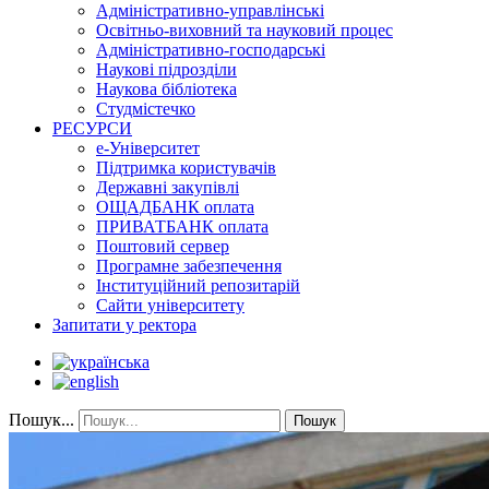
Адміністративно-управлінські
Освітньо-виховний та науковий процес
Адміністративно-господарські
Наукові підрозділи
Наукова бібліотека
Студмістечко
РЕСУРСИ
е-Університет
Підтримка користувачів
Державні закупівлі
ОЩАДБАНК оплата
ПРИВАТБАНК оплата
Поштовий сервер
Програмне забезпечення
Інституційний репозитарій
Сайти університету
Запитати у ректора
Пошук...
Пошук