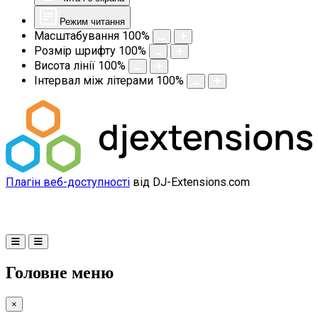
Режим читання
Масштабування
100
%
Розмір шрифту
100
%
Висота лінії
100
%
Інтервал між літерами
100
%
Плагін веб-доступності
від DJ-Extensions.com
Головне меню
×