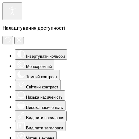
Налаштування доступності
Інвертувати кольори
Монохромний
Темний контраст
Світлий контраст
Низька насиченість
Висока насиченість
Виділити посилання
Виділити заголовки
Читач з екрана