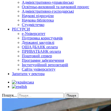
Адміністративно-управлінські
Освітньо-виховний та науковий процес
Адміністративно-господарські
Наукові підрозділи
Наукова бібліотека
Студмістечко
РЕСУРСИ
е-Університет
Підтримка користувачів
Державні закупівлі
ОЩАДБАНК оплата
ПРИВАТБАНК оплата
Поштовий сервер
Програмне забезпечення
Інституційний репозитарій
Сайти університету
Запитати у ректора
Пошук...
Пошук