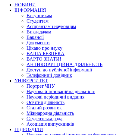
НОВИНИ
ІНФОРМАЦІЯ
Вступникам
Студентам
Аспірантам і науковцям
Викладачам
Вакансії
Документи
Цікаво про науку
ВАША БЕЗПЕКА
ВАРТО ЗНАТИ!
АНТИКОРУПЦІЙНА ДІЯЛЬНІСТЬ
Доступ до публічної інформації
Телефонний довідник
УНІВЕРСИТЕТ
Портрет ЧНУ
Наукова й інноваційна діяльність
Наукові періодичні видання
Освітня діяльність
Сталий розвиток
Міжнародна діяльність
Студентська рада
Асоціація випускників
ПІДРОЗДІЛИ
Навчально-наукові інститути та факультети