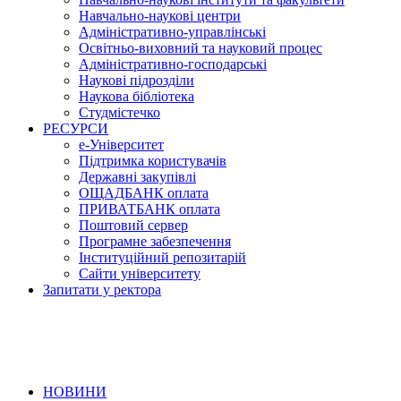
Навчально-наукові центри
Адміністративно-управлінські
Освітньо-виховний та науковий процес
Адміністративно-господарські
Наукові підрозділи
Наукова бібліотека
Студмістечко
РЕСУРСИ
е-Університет
Підтримка користувачів
Державні закупівлі
ОЩАДБАНК оплата
ПРИВАТБАНК оплата
Поштовий сервер
Програмне забезпечення
Інституційний репозитарій
Сайти університету
Запитати у ректора
НОВИНИ