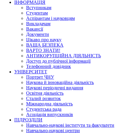
ІНФОРМАЦІЯ
Вступникам
Студентам
Аспірантам і науковцям
Викладачам
Вакансії
Документи
Цікаво про науку
ВАША БЕЗПЕКА
ВАРТО ЗНАТИ!
АНТИКОРУПЦІЙНА ДІЯЛЬНІСТЬ
Доступ до публічної інформації
Телефонний довідник
УНІВЕРСИТЕТ
Портрет ЧНУ
Наукова й інноваційна діяльність
Наукові періодичні видання
Освітня діяльність
Сталий розвиток
Міжнародна діяльність
Студентська рада
Асоціація випускників
ПІДРОЗДІЛИ
Навчально-наукові інститути та факультети
Навчально-наукові центри