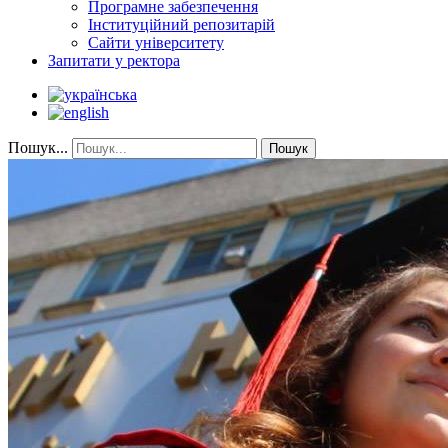
Програмне забезпечення
Інституційний репозитарій
Сайти університету
Запитати у ректора
Пошук...
Пошук