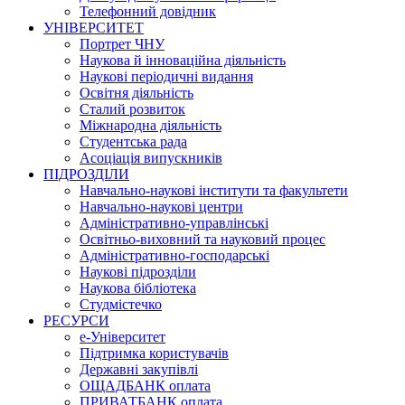
Телефонний довідник
УНІВЕРСИТЕТ
Портрет ЧНУ
Наукова й інноваційна діяльність
Наукові періодичні видання
Освітня діяльність
Сталий розвиток
Міжнародна діяльність
Студентська рада
Асоціація випускників
ПІДРОЗДІЛИ
Навчально-наукові інститути та факультети
Навчально-наукові центри
Адміністративно-управлінські
Освітньо-виховний та науковий процес
Адміністративно-господарські
Наукові підрозділи
Наукова бібліотека
Студмістечко
РЕСУРСИ
е-Університет
Підтримка користувачів
Державні закупівлі
ОЩАДБАНК оплата
ПРИВАТБАНК оплата