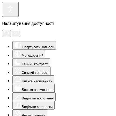
Налаштування доступності
Інвертувати кольори
Монохромний
Темний контраст
Світлий контраст
Низька насиченість
Висока насиченість
Виділити посилання
Виділити заголовки
Читач з екрана