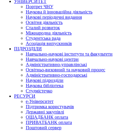
УНІВЕРСИТЕТ
Портрет ЧНУ
Наукова й інноваційна діяльність
Наукові періодичні видання
Освітня діяльність
Сталий розвиток
Міжнародна діяльність
Студентська рада
Асоціація випускників
ПІДРОЗДІЛИ
Навчально-наукові інститути та факультети
Навчально-наукові центри
Адміністративно-управлінські
Освітньо-виховний та науковий процес
Адміністративно-господарські
Наукові підрозділи
Наукова бібліотека
Студмістечко
РЕСУРСИ
е-Університет
Підтримка користувачів
Державні закупівлі
ОЩАДБАНК оплата
ПРИВАТБАНК оплата
Поштовий сервер