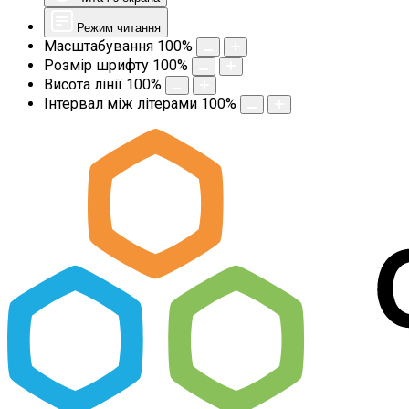
Режим читання
Масштабування
100
%
Розмір шрифту
100
%
Висота лінії
100
%
Інтервал між літерами
100
%