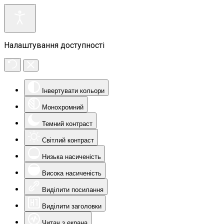
Налаштування доступності
Інвертувати кольори
Монохромний
Темний контраст
Світлий контраст
Низька насиченість
Висока насиченість
Виділити посилання
Виділити заголовки
Читач з екрана