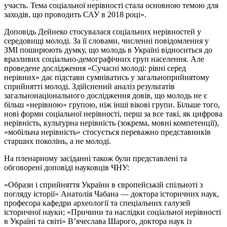
участь. Тема соціальної нерівності стала основною темою для
заходів, що проводить САУ в 2018 році».
Доповідь Дейнеко стосувалася соціальних нерівностей у
середовищі молоді. За її словами, численні повідомлення у
ЗМІ поширюють думку, що молодь в Україні відноситься до
вразливих соціально-демографічних груп населення. Але
проведене дослідження «Сучасні молоді: рівні серед
нерівних» дає підстави сумніватись у загальноприйнятому
сприйнятті молоді. Здійснений аналіз результатів
загальнонаціонального дослідження довів, що молодь не є
більш «нерівною» групою, ніж інші вікові групи. Більше того,
нові форми соціальної нерівності, перш за все такі, як цифрова
нерівність, культурна нерівність (зокрема, мовні компетенції),
«мобільна нерівність» стосується переважно представників
старших поколінь, а не молоді.
На пленарному засіданні також були представлені та
обговорені доповіді науковців ЧНУ:
«Образи і сприйняття України в європейській спільноті з
погляду історії» Анатолія Чабана — доктора історичних наук,
професора кафедри археології та спеціальних галузей
історичної науки; «Причини та наслідки соціальної нерівності
в Україні та світі» В’ячеслава Шарого, доктора наук із