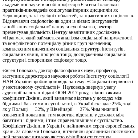
академічної науки в особі професора Євгена Головахи і
практиків-викладачів соціогуманітарних дисциплін як
Черкащини, так і сусідніх областей, та практичних соціологів.
Відзначаючи соціологію як один із дієвих інструментів
запобігання соціальної напруги суспільства, ректор
презентував діяльність Центру аналітичних досліджень
«Прагма», який займається аналізом соціальної напруженості
та конфліктного потенціалу різних груп населення;
комплексним вивченням соціальних структур, інститутів,
соціальних явищ, процесів тощо; дослідженням соціальної
структури і створенням соціокарт тощо.
Євген Головаха, доктор філософських наук, професор,
заступник директора з наукової роботи Інституту соціології
НАН України зробив доповідь на тему: «Соціальні нерівності
у нестановому суспільстві». Науковець звернув увагу
аудиторії на останні дані ООН 2017 року, згідно з якими
коефіцієнт Джінні, який визначає відстань у доходах між
бідними і багатими в суспільстві, в Україні складає 25%, тоді
як у Польщі — 32%, у Швейцарії — 27%. Чим нижчий
означений показник, тим коротша відстань у доходах між
багатими і бідними, і тим справедливішим є суспільство.
Коефіцієнт Джінні в Україні є найнижчим серед європейських
країн. За словами Головахи, вітчизняні дослідники пояснюють
цей парадокс низькою якістю офіційної статистики,