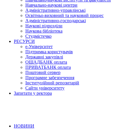
Навчально-наукові центри
Адміністративно-управлінські
Освітньо-виховний та науковий процес
Адміністративно-господарські
Наукові підрозділи
Наукова бібліотека
Студмістечко
РЕСУРСИ
е-Університет
Підтримка користувачів
Державні закупівлі
ОЩАДБАНК оплата
ПРИВАТБАНК оплата
Поштовий сервер
Програмне забезпечення
Інституційний репозитарій
Сайти університету
Запитати у ректора
НОВИНИ