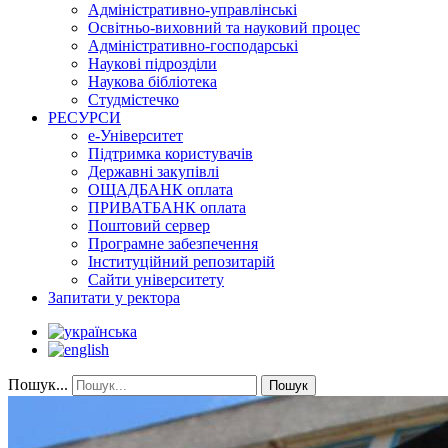
Адміністративно-управлінські
Освітньо-виховний та науковий процес
Адміністративно-господарські
Наукові підрозділи
Наукова бібліотека
Студмістечко
РЕСУРСИ
е-Університет
Підтримка користувачів
Державні закупівлі
ОЩАДБАНК оплата
ПРИВАТБАНК оплата
Поштовий сервер
Програмне забезпечення
Інституційний репозитарій
Сайти університету
Запитати у ректора
Пошук...
Пошук