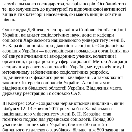
галузі сільського господарства, та фрілансерів. Особливістю є
те, що залученість до культурної та відпочинкової активності
вища в тих категорій населення, які мають вищий освітній
рівень.
Олександра Дейнеко, член правління Соціологічної асоціації
України, кандидат соціологічних наук, доцент кафедри
соціології Харківського національного університету імені В.
Н. Каразіна доповіла про діяльність асоціації. «Соціологічна
асоціація України — всеукраїнська громадська організація, що
об`єднує вітчизняних і закордонних учених, колективи і
організації, що працюють у сфері соціології. Метою Асоціації
є сприяння розвитку соціології в Україні, методологічному і
методичному забезпеченню соціологічних розробок,
підвищенню їх фахового рівня і кваліфікації, а також захист
законних інтересів соціологів України. Асоціація має
відділення в більшості областей України. Відділення мають
державну реєстрацію і є основою САУ.
ІІІ Конгрес САУ «Соціальна нерівність׃ нові виклики», який
відбувся 12–13 жовтня 2017 року на базі Харківського
національного університету імені В. Н. Каразіна, став
помітною подією для української соціології. Понад 300
учасників з інших міст України, близько 50 гостей з
ближнього та далекого зарубіжжя, більше, ніж 500 заявок на