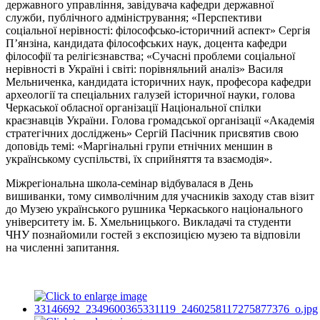
державного управління, завідувача кафедри державної
служби, публічного адміністрування; «Перспективи
соціальної нерівності: філософсько-історичний аспект» Сергія
П’янзіна, кандидата філософських наук, доцента кафедри
філософії та релігієзнавства; «Сучасні проблеми соціальної
нерівності в Україні і світі: порівняльний аналіз» Василя
Мельниченка, кандидата історичних наук, професора кафедри
археології та спеціальних галузей історичної науки, голова
Черкаської обласної організації Національної спілки
краєзнавців України. Голова громадської організації «Академія
стратегічних досліджень» Сергій Пасічник присвятив свою
доповідь темі: «Маргінальні групи етнічних меншин в
українському суспільстві, їх сприйняття та взаємодія».
Міжрегіональна школа-семінар відбувалася в День
вишиванки, тому символічним для учасників заходу став візит
до Музею українського рушника Черкаського національного
університету ім. Б. Хмельницького. Викладачі та студенти
ЧНУ познайомили гостей з експозицією музею та відповіли
на численні запитання.