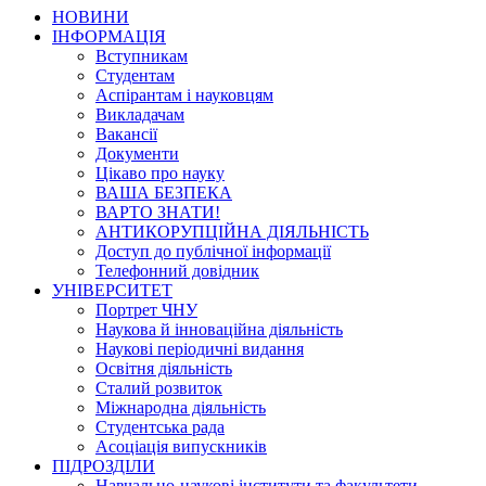
НОВИНИ
ІНФОРМАЦІЯ
Вступникам
Студентам
Аспірантам і науковцям
Викладачам
Вакансії
Документи
Цікаво про науку
ВАША БЕЗПЕКА
ВАРТО ЗНАТИ!
АНТИКОРУПЦІЙНА ДІЯЛЬНІСТЬ
Доступ до публічної інформації
Телефонний довідник
УНІВЕРСИТЕТ
Портрет ЧНУ
Наукова й інноваційна діяльність
Наукові періодичні видання
Освітня діяльність
Сталий розвиток
Міжнародна діяльність
Студентська рада
Асоціація випускників
ПІДРОЗДІЛИ
Навчально-наукові інститути та факультети