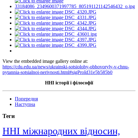
View the embedded image gallery online at:
https://cdu.edu.ua/news/ukrainski-sotsiolohy-obhovoryly-v-chnu-
pytannia-sotsialnoi-nerivnosti.html#sigProId31e5b585b0
ННІ історії і філософії
Попередня
Наступна
Теги
ННІ міжнародних відносин,