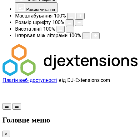
Режим читання
Масштабування
100
%
Розмір шрифту
100
%
Висота лінії
100
%
Інтервал між літерами
100
%
Плагін веб-доступності
від DJ-Extensions.com
Головне меню
×