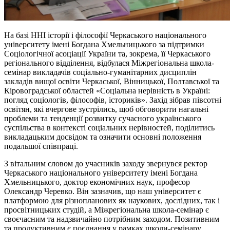
На базі ННІ історії і філософії Черкаського національного
університету імені Богдана Хмельницького за підтримки
Соціологічної асоціації України та, зокрема, її Черкаського
регіонального відділення, відбулася Міжрегіональна школа-
семінар викладачів соціально-гуманітарних дисциплін
закладів вищої освіти Черкаської, Вінницької, Полтавської та
Кіровоградської областей «Соціальна нерівність в Україні:
погляд соціологів, філософів, істориків». Захід зібрав півсотні
освітян, які вчергове зустрілись, щоб обговорити нагальні
проблеми та тенденції розвитку сучасного українського
суспільства в контексті соціальних нерівностей, поділитись
викладацьким досвідом та означити основні положення
подальшої співпраці.
З вітальним словом до учасників заходу звернувся ректор
Черкаського національного університету імені Богдана
Хмельницького, доктор економічних наук, професор
Олександр Черевко. Він зазначив, що наш університет є
платформою для різнопланових як наукових, дослідних, так і
просвітницьких студій, а Міжрегіональна школа-семінар є
своєчасним та надзвичайно потрібним заходом. Позитивним
та продуктивним є поєднання у рамках школи-семінару