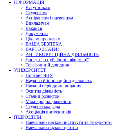
ІНФОРМАЦІЯ
Вступникам
Студентам
Аспірантам і науковцям
Викладачам
Вакансії
Документи
Цікаво про науку
ВАША БЕЗПЕКА
ВАРТО ЗНАТИ!
АНТИКОРУПЦІЙНА ДІЯЛЬНІСТЬ
Доступ до публічної інформації
Телефонний довідник
УНІВЕРСИТЕТ
Портрет ЧНУ
Наукова й інноваційна діяльність
Наукові періодичні видання
Освітня діяльність
Сталий розвиток
Міжнародна діяльність
Студентська рада
Асоціація випускників
ПІДРОЗДІЛИ
Навчально-наукові інститути та факультети
Навчально-наукові центри