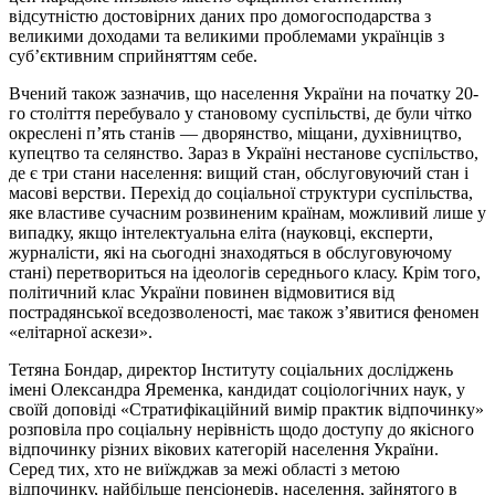
відсутністю достовірних даних про домогосподарства з
великими доходами та великими проблемами українців з
суб’єктивним сприйняттям себе.
Вчений також зазначив, що населення України на початку 20-
го століття перебувало у становому суспільстві, де були чітко
окреслені п’ять станів — дворянство, міщани, духівництво,
купецтво та селянство. Зараз в Україні нестанове суспільство,
де є три стани населення: вищий стан, обслуговуючий стан і
масові верстви. Перехід до соціальної структури суспільства,
яке властиве сучасним розвиненим країнам, можливий лише у
випадку, якщо інтелектуальна еліта (науковці, експерти,
журналісти, які на сьогодні знаходяться в обслуговуючому
стані) перетвориться на ідеологів середнього класу. Крім того,
політичний клас України повинен відмовитися від
пострадянської вседозволеності, має також з’явитися феномен
«елітарної аскези».
Тетяна Бондар, директор Інституту соціальних досліджень
імені Олександра Яременка, кандидат соціологічних наук, у
своїй доповіді «Стратифікаційний вимір практик відпочинку»
розповіла про соціальну нерівність щодо доступу до якісного
відпочинку різних вікових категорій населення України.
Серед тих, хто не виїжджав за межі області з метою
відпочинку, найбільше пенсіонерів, населення, зайнятого в