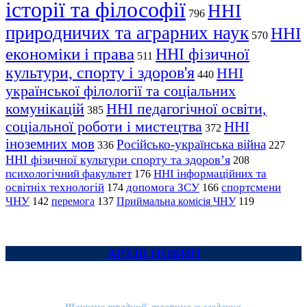
історії та філософії
ННІ
796
природничих та аграрних наук
ННІ
570
економіки і права
ННІ фізичної
511
культури, спорту і здоров'я
ННІ
440
української філології та соціальних
комунікацій
ННІ педагогічної освіти,
385
соціальної роботи і мистецтва
ННІ
372
іноземних мов
Російсько-українська війна
336
227
ННІ фізичної культури спорту та здоров’я
208
психологічний факультет
ННІ інформаційних та
176
освітніх технологій
допомога ЗСУ
спортсмени
174
166
ЧНУ
перемога
142
137
Приймальна комісія ЧНУ
119
АРХІВ НОВИН