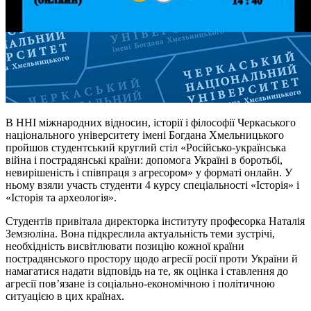
В ННІ міжнародних відносин, історії і філософії Черкаського
національного університету імені Богдана Хмельницького
пройшов студентський круглий стіл «Російсько-українська
війна і пострадянські країни: допомога Україні в боротьбі,
невирішеність і співпраця з агресором» у форматі онлайн. У
ньому взяли участь студенти 4 курсу спеціальності «Історія» і
«Історія та археологія».
Студентів привітала директорка інституту професорка Наталія
Земзюліна. Вона підкреслила актуальність теми зустрічі,
необхідність висвітлювати позицію кожної країни
пострадянського простору щодо агресії росії проти України й
намагатися надати відповідь на те, як оцінка і ставлення до
агресії пов’язане із соціально-економічною і політичною
ситуацією в цих країнах.