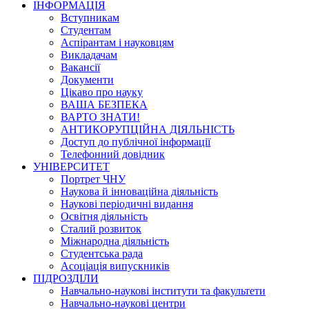
ІНФОРМАЦІЯ
Вступникам
Студентам
Аспірантам і науковцям
Викладачам
Вакансії
Документи
Цікаво про науку
ВАША БЕЗПЕКА
ВАРТО ЗНАТИ!
АНТИКОРУПЦІЙНА ДІЯЛЬНІСТЬ
Доступ до публічної інформації
Телефонний довідник
УНІВЕРСИТЕТ
Портрет ЧНУ
Наукова й інноваційна діяльність
Наукові періодичні видання
Освітня діяльність
Сталий розвиток
Міжнародна діяльність
Студентська рада
Асоціація випускників
ПІДРОЗДІЛИ
Навчально-наукові інститути та факультети
Навчально-наукові центри