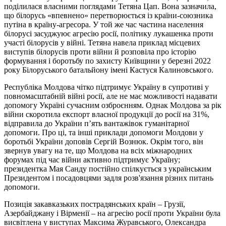
поділилася власними поглядами Тетяна Цап. Вона зазначила,
що білорусь «впевнено» перетворюється із країни-союзника
путіна в країну-агресора. У той же час частина населення
білорусі засуджуює агресію росії, політику лукашенка проти
участі білорусів у війні. Тетяна навела приклад місцевих
виступів білорусів проти війни й розповіла про історію
формування і боротьбу по захисту Київщини у березні 2022
року Білоруського батальйону імені Кастуся Калиновського.
Республіка Молдова чітко підтримує Україну в супротиві у
повномасштабній війні росії, але не має можливості надавати
допомогу Україні сучасним озброєнням. Однак Молдова за рік
війни скоротила експорт власної продукції до росії на 31%,
відправила до України п’ять вантажівок гуманітарної
допомоги. Про ці, та інші приклади допомоги Молдови у
боротьбі України доповів Сергій Вознюк. Окрім того, він
звернув увагу на те, що Молдова на всіх міжнародних
форумах під час війни активно підтримує Україну;
президентка Мая Санду постійно спілкується з українським
Президентом і посадовцями задля розв'язання різних питань
допомоги.
Позиція закавказьких пострадянських країн – Грузії,
Азербайджану і Вірменії – на агресію росії проти України була
висвітлена у виступах Максима Журавського, Олександра