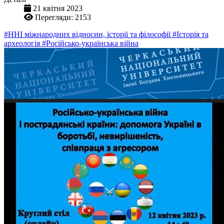
21 квітня 2023
Перегляди: 2153
#ННІ міжнародних відносин, історії та філософії
#Історія та
археологія
#Російсько-українська війна