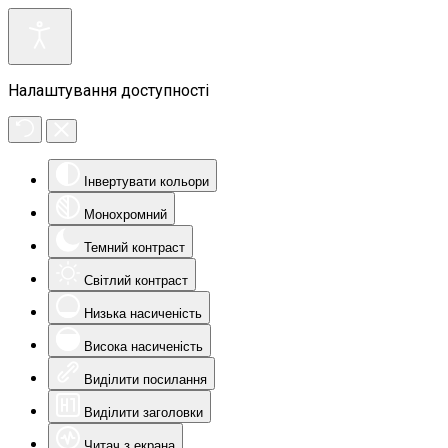
Налаштування доступності
Інвертувати кольори
Монохромний
Темний контраст
Світлий контраст
Низька насиченість
Висока насиченість
Виділити посилання
Виділити заголовки
Читач з екрана