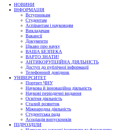
НОВИНИ
ІНФОРМАЦІЯ
Вступникам
Студентам
Аспірантам і науковцям
Викладачам
Вакансії
Документи
Цікаво про науку
ВАША БЕЗПЕКА
ВАРТО ЗНАТИ!
АНТИКОРУПЦІЙНА ДІЯЛЬНІСТЬ
Доступ до публічної інформації
Телефонний довідник
УНІВЕРСИТЕТ
Портрет ЧНУ
Наукова й інноваційна діяльність
Наукові періодичні видання
Освітня діяльність
Сталий розвиток
Міжнародна діяльність
Студентська рада
Асоціація випускників
ПІДРОЗДІЛИ
Навчально-наукові інститути та факультети