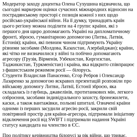
Модератор заходу доцентка Олена Сухушина відзначила, що
сьогодні маркером оцінки сучасних міжнародних відносин на
пострадянському просторі є позиція кожної з них щодо
російсько-української війни. На її думку, тринадцять країн
цього регіону можна поділити на 4 групи: країни, які з
першого дня щиро допомагають Україні на дипломатичному
фронті, зброєю, гуманітарною допомогою (Литва, Латвія,
Естонія); країни, які певним чином підтримують Україну
різними засобами (Молдова, Казахстан, Азербайджан); країни,
які чітко не визначилися у війні та побічно допомагають
агресору (Грузія, Вірменія, Узбекистан, Киргизстан,
Таджикистан, Туркменістан) і країна, яка відкрито співпрацює
з фашистським режимом росії — білорусь.
Студенти Владислав Панасенко, Єгор Ребров і Олександр
Лазаренко за допомогою яскравих презентацій розповіли про
військову допомогу Литви, Латвії, Естонії зброєю, яка
складалась із гаубиць, джавелінів, протитанкових мін, легкого
озброєння, засобами індивідуального захисту, бронежилети,
каски, а також вантажівки, польові шпиталі. Означені країни
одними із перших засудили агресію росії, закрили свій
повітряний простір для країни-агресора, підтримали ініціативу
відключення росії від SWIFT і підтримали надання Україні
статусу кандидата на членство в ЄС.
Про політику керівництва білорусі за рік війни, що триває,