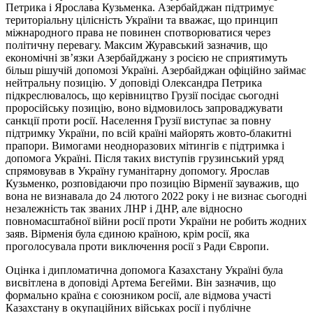
Петрика і Ярослава Кузьменка. Азербайджан підтримує
територіальну цілісність України та вважає, що принцип
міжнародного права не повинен спотворюватися через
політичну перевагу. Максим Журавський зазначив, що
економічні зв’язки Азербайджану з росією не сприятимуть
більш рішучій допомозі Україні. Азербайджан офіційно займає
нейтральну позицію. У доповіді Олександра Петрика
підкреслювалось, що керівництво Грузії посідає сьогодні
проросійську позицію, воно відмовилось запроваджувати
санкції проти росії. Населення Грузії виступає за повну
підтримку України, по всій країні майорять жовто-блакитні
прапори. Вимогами неодноразових мітингів є підтримка і
допомога Україні. Після таких виступів грузинський уряд
спрямовував в Україну гуманітарну допомогу. Ярослав
Кузьменко, розповідаючи про позицію Вірменії зауважив, що
вона не визнавала до 24 лютого 2022 року і не визнає сьогодні
незалежність так званих ЛНР і ДНР, але відносно
повномасштабної війни росії проти України не робить жодних
заяв. Вірменія була єдиною країною, крім росії, яка
проголосувала проти виключення росії з Ради Європи.
Оцінка і дипломатична допомога Казахстану Україні була
висвітлена в доповіді Артема Бегейми. Він зазначив, що
формально країна є союзником росії, але відмова участі
Казахстану в окупаційних військах росії і публічне