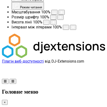
Режим читання
Масштабування
100
%
Розмір шрифту
100
%
Висота лінії
100
%
Інтервал між літерами
100
%
Плагін веб-доступності
від DJ-Extensions.com
Головне меню
×