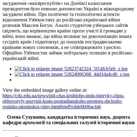
засудження «квазіреспублік» на Донбасі казахським
президентом було певною допомогою Україні в міжнародному
засуджені війни. Про політичні та геополітичні аспекти
відношення Узбекистану до російсько-української війни
розповів Максим Богун. Аналіз студентом узбецьких сайтів
свідчить, що керівництво країни проти участі її громадян у
війні, воно вважає, що війна впливає на деколонізацію інших
сусідніх країн і підштовхує до пошуків пострадянськими
країнами нових союзників, а не співпрацювати з росією.
Офіційно Узбекистан займає нейтральну позицію в російсько-
українській війні.
View the embedded image gallery online at:
https://cdu.edu.ua/news/pid-chas-kruhloho-stolu-istoryky-chnu-
obhovoryly-pozytsii-krain-postradianskoho-prostoru-shchodo-
rosiisko-ukrainskoi-viiny.html#sigProIdebb06acfab
Олена Сухушина, кандидатка історичних наук, доцента
кафедри археології та спеціальних галузей історичної науки