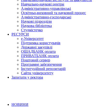
Навчально-наукові центри
Адміністративно-управлінські
Освітньо-виховний та науковий процес
Адміністративно-господарські
Наукові підрозділи
Наукова бібліотека
Студмістечко
РЕСУРСИ
е-Університет
Підтримка користувачів
Державні закупівлі
ОЩАДБАНК оплата
ПРИВАТБАНК оплата
Поштовий сервер
Програмне забезпечення
Інституційний репозитарій
Сайти університету
Запитати у ректора
НОВИНИ