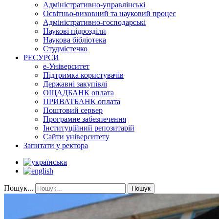
Адміністративно-управлінські
Освітньо-виховний та науковий процес
Адміністративно-господарські
Наукові підрозділи
Наукова бібліотека
Студмістечко
РЕСУРСИ
е-Університет
Підтримка користувачів
Державні закупівлі
ОЩАДБАНК оплата
ПРИВАТБАНК оплата
Поштовий сервер
Програмне забезпечення
Інституційний репозитарій
Сайти університету
Запитати у ректора
Пошук...
Пошук