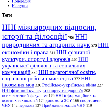
Попередня
Наступна
Теги
ННІ міжнародних відносин,
історії та філософії
ННІ
796
природничих та аграрних наук
ННІ
570
економіки і права
ННІ фізичної
511
культури, спорту і здоров'я
ННІ
440
української філології та соціальних
комунікацій
ННІ педагогічної освіти,
385
соціальної роботи і мистецтва
ННІ
372
іноземних мов
Російсько-українська війна
336
227
ННІ фізичної культури спорту та здоров’я
208
психологічний факультет
ННІ інформаційних та
176
освітніх технологій
допомога ЗСУ
спортсмени
174
166
ЧНУ
перемога
142
137
Приймальна комісія ЧНУ
119