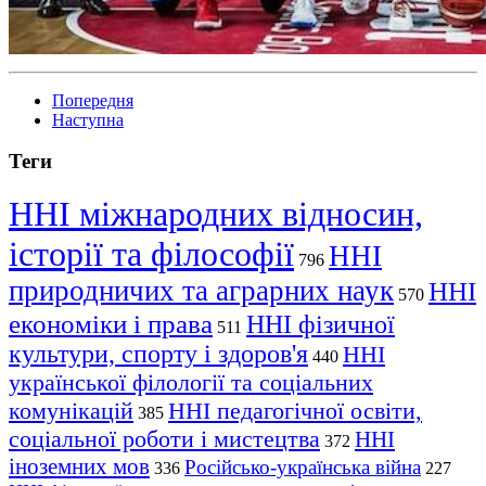
Попередня
Наступна
Теги
ННІ міжнародних відносин,
історії та філософії
ННІ
796
природничих та аграрних наук
ННІ
570
економіки і права
ННІ фізичної
511
культури, спорту і здоров'я
ННІ
440
української філології та соціальних
комунікацій
ННІ педагогічної освіти,
385
соціальної роботи і мистецтва
ННІ
372
іноземних мов
Російсько-українська війна
336
227