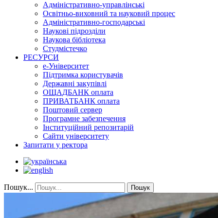
Адміністративно-управлінські
Освітньо-виховний та науковий процес
Адміністративно-господарські
Наукові підрозділи
Наукова бібліотека
Студмістечко
РЕСУРСИ
е-Університет
Підтримка користувачів
Державні закупівлі
ОЩАДБАНК оплата
ПРИВАТБАНК оплата
Поштовий сервер
Програмне забезпечення
Інституційний репозитарій
Сайти університету
Запитати у ректора
Пошук...
Пошук