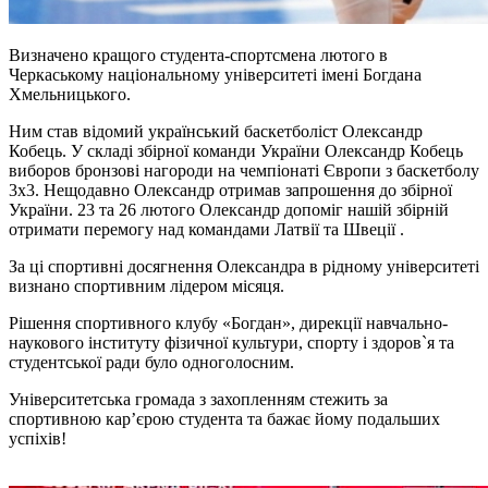
Визначено кращого студента-спортсмена лютого в
Черкаському національному університеті імені Богдана
Хмельницького.
Ним став відомий український баскетболіст Олександр
Кобець. У складі збірної команди України Олександр Кобець
виборов бронзові нагороди на чемпіонаті Європи з баскетболу
3х3. Нещодавно Олександр отримав запрошення до збірної
України. 23 та 26 лютого Олександр допоміг нашій збірній
отримати перемогу над командами Латвії та Швеції .
За ці спортивні досягнення Олександра в рідному університеті
визнано спортивним лідером місяця.
Рішення спортивного клубу «Богдан», дирекції навчально-
наукового інституту фізичної культури, спорту і здоров`я та
студентської ради було одноголосним.
Університетська громада з захопленням стежить за
спортивною кар’єрою студента та бажає йому подальших
успіхів!