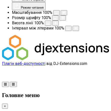
Режим читання
Масштабування
100
%
Розмір шрифту
100
%
Висота лінії
100
%
Інтервал між літерами
100
%
Плагін веб-доступності
від DJ-Extensions.com
Головне меню
×