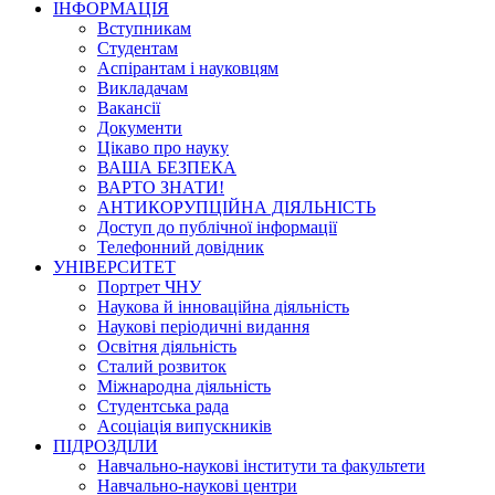
ІНФОРМАЦІЯ
Вступникам
Студентам
Аспірантам і науковцям
Викладачам
Вакансії
Документи
Цікаво про науку
ВАША БЕЗПЕКА
ВАРТО ЗНАТИ!
АНТИКОРУПЦІЙНА ДІЯЛЬНІСТЬ
Доступ до публічної інформації
Телефонний довідник
УНІВЕРСИТЕТ
Портрет ЧНУ
Наукова й інноваційна діяльність
Наукові періодичні видання
Освітня діяльність
Сталий розвиток
Міжнародна діяльність
Студентська рада
Асоціація випускників
ПІДРОЗДІЛИ
Навчально-наукові інститути та факультети
Навчально-наукові центри