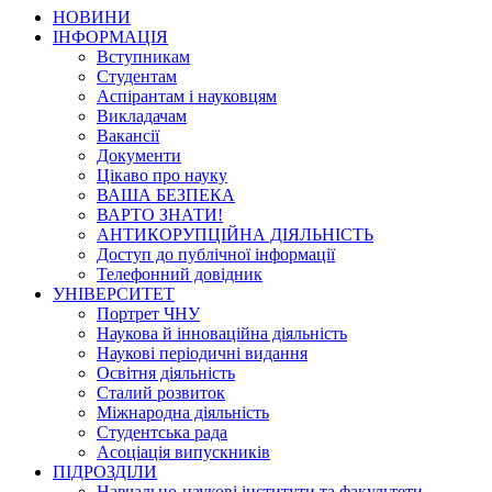
НОВИНИ
ІНФОРМАЦІЯ
Вступникам
Студентам
Аспірантам і науковцям
Викладачам
Вакансії
Документи
Цікаво про науку
ВАША БЕЗПЕКА
ВАРТО ЗНАТИ!
АНТИКОРУПЦІЙНА ДІЯЛЬНІСТЬ
Доступ до публічної інформації
Телефонний довідник
УНІВЕРСИТЕТ
Портрет ЧНУ
Наукова й інноваційна діяльність
Наукові періодичні видання
Освітня діяльність
Сталий розвиток
Міжнародна діяльність
Студентська рада
Асоціація випускників
ПІДРОЗДІЛИ
Навчально-наукові інститути та факультети