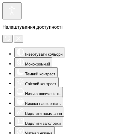
Налаштування доступності
Інвертувати кольори
Монохромний
Темний контраст
Світлий контраст
Низька насиченість
Висока насиченість
Виділити посилання
Виділити заголовки
Читач з екрана