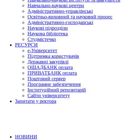
Навчально-наукові центри
Адміністративно-управлінські
Освітньо-виховний та науковий процес
Адміністративно-господарські
Наукові підрозділи
Наукова бібліотека
Студмістечко
РЕСУРСИ
е-Університет
Підтримка користувачів
Державні закупівлі
ОЩАДБАНК оплата
ПРИВАТБАНК оплата
Поштовий сервер
Програмне забезпечення
Інституційний репозитарій
Сайти університету
Запитати у ректора
НОВИНИ