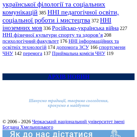
української філології та соціальних
комунікацій
ННІ педагогічної освіти,
385
соціальної роботи і мистецтва
ННІ
372
іноземних мов
Російсько-українська війна
336
227
ННІ фізичної культури спорту та здоров’я
208
психологічний факультет
ННІ інформаційних та
176
освітніх технологій
допомога ЗСУ
спортсмени
174
166
ЧНУ
перемога
142
137
Приймальна комісія ЧНУ
119
АРХІВ НОВИН
© 2006 - 2026
Черкаський національний університет імені
Богдана Хмельницького