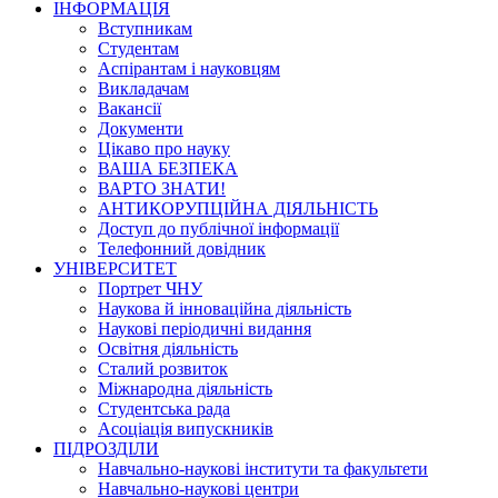
ІНФОРМАЦІЯ
Вступникам
Студентам
Аспірантам і науковцям
Викладачам
Вакансії
Документи
Цікаво про науку
ВАША БЕЗПЕКА
ВАРТО ЗНАТИ!
АНТИКОРУПЦІЙНА ДІЯЛЬНІСТЬ
Доступ до публічної інформації
Телефонний довідник
УНІВЕРСИТЕТ
Портрет ЧНУ
Наукова й інноваційна діяльність
Наукові періодичні видання
Освітня діяльність
Сталий розвиток
Міжнародна діяльність
Студентська рада
Асоціація випускників
ПІДРОЗДІЛИ
Навчально-наукові інститути та факультети
Навчально-наукові центри