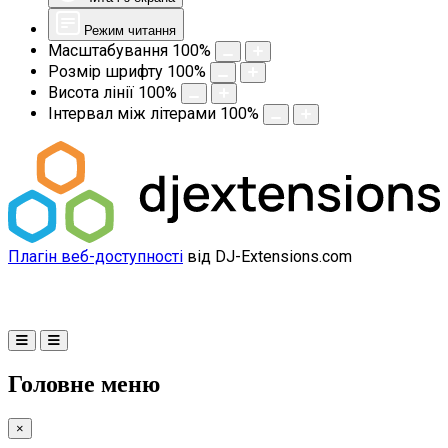
Режим читання
Масштабування
100
%
Розмір шрифту
100
%
Висота лінії
100
%
Інтервал між літерами
100
%
Плагін веб-доступності
від DJ-Extensions.com
Головне меню
×