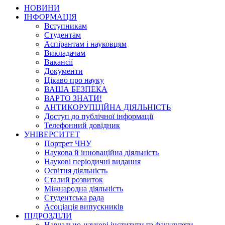
НОВИНИ
ІНФОРМАЦІЯ
Вступникам
Студентам
Аспірантам і науковцям
Викладачам
Вакансії
Документи
Цікаво про науку
ВАША БЕЗПЕКА
ВАРТО ЗНАТИ!
АНТИКОРУПЦІЙНА ДІЯЛЬНІСТЬ
Доступ до публічної інформації
Телефонний довідник
УНІВЕРСИТЕТ
Портрет ЧНУ
Наукова й інноваційна діяльність
Наукові періодичні видання
Освітня діяльність
Сталий розвиток
Міжнародна діяльність
Студентська рада
Асоціація випускників
ПІДРОЗДІЛИ
Навчально-наукові інститути та факультети