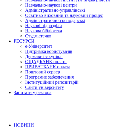
Навчально-наукові центри
Адміністративно-управлінські
Освітньо-виховний та науковий процес
Адміністративно-господарські
Наукові підрозділи
Наукова бібліотека
Студмістечко
РЕСУРСИ
е-Університет
Підтримка користувачів
Державні закупівлі
ОЩАДБАНК оплата
ПРИВАТБАНК оплата
Поштовий сервер
Програмне забезпечення
Інституційний репозитарій
Сайти університету
Запитати у ректора
НОВИНИ