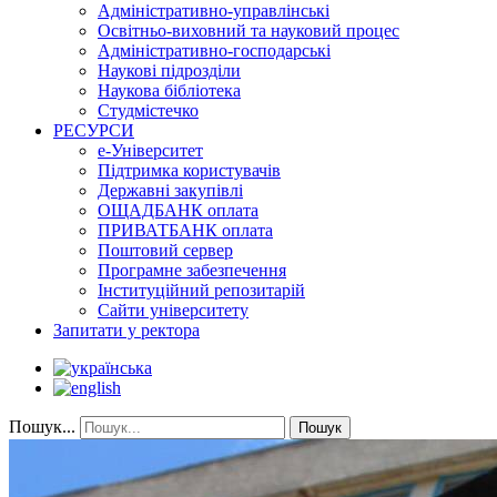
Адміністративно-управлінські
Освітньо-виховний та науковий процес
Адміністративно-господарські
Наукові підрозділи
Наукова бібліотека
Студмістечко
РЕСУРСИ
е-Університет
Підтримка користувачів
Державні закупівлі
ОЩАДБАНК оплата
ПРИВАТБАНК оплата
Поштовий сервер
Програмне забезпечення
Інституційний репозитарій
Сайти університету
Запитати у ректора
Пошук...
Пошук