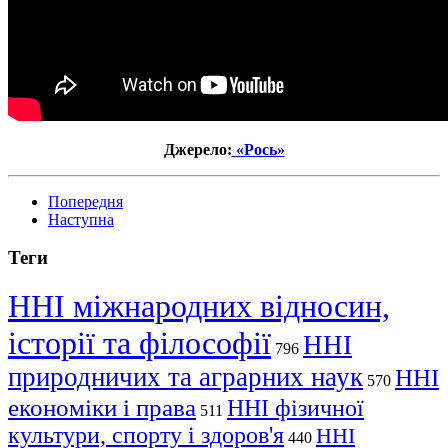
Джерело:
«Рось»
Попередня
Наступна
Теги
ННІ міжнародних відносин,
історії та філософії
ННІ
796
природничих та аграрних наук
ННІ
570
економіки і права
ННІ фізичної
511
культури, спорту і здоров'я
ННІ
440