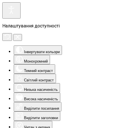
Налаштування доступності
Інвертувати кольори
Монохромний
Темний контраст
Світлий контраст
Низька насиченість
Висока насиченість
Виділити посилання
Виділити заголовки
Читач з екрана