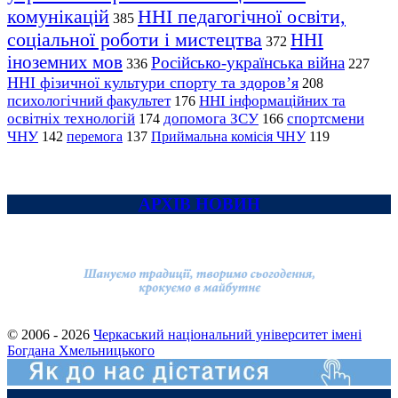
комунікацій
ННІ педагогічної освіти,
385
соціальної роботи і мистецтва
ННІ
372
іноземних мов
Російсько-українська війна
336
227
ННІ фізичної культури спорту та здоров’я
208
психологічний факультет
ННІ інформаційних та
176
освітніх технологій
допомога ЗСУ
спортсмени
174
166
ЧНУ
перемога
142
137
Приймальна комісія ЧНУ
119
АРХІВ НОВИН
© 2006 - 2026
Черкаський національний університет імені
Богдана Хмельницького