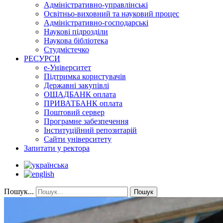
Адміністративно-управлінські
Освітньо-виховний та науковий процес
Адміністративно-господарські
Наукові підрозділи
Наукова бібліотека
Студмістечко
РЕСУРСИ
е-Університет
Підтримка користувачів
Державні закупівлі
ОЩАДБАНК оплата
ПРИВАТБАНК оплата
Поштовий сервер
Програмне забезпечення
Інституційний репозитарій
Сайти університету
Запитати у ректора
Пошук...
Пошук