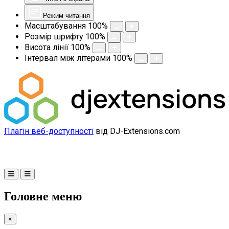
Режим читання
Масштабування
100
%
Розмір шрифту
100
%
Висота лінії
100
%
Інтервал між літерами
100
%
Плагін веб-доступності
від DJ-Extensions.com
Головне меню
×