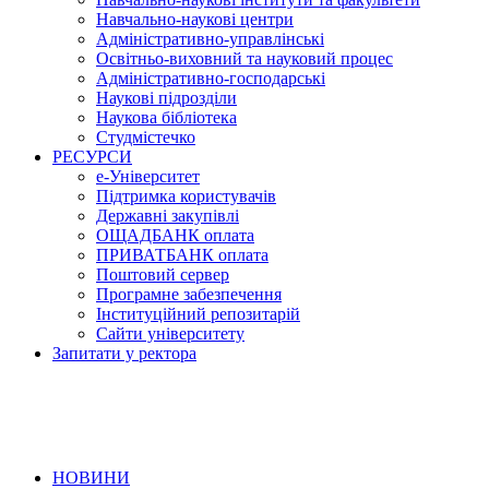
Навчально-наукові центри
Адміністративно-управлінські
Освітньо-виховний та науковий процес
Адміністративно-господарські
Наукові підрозділи
Наукова бібліотека
Студмістечко
РЕСУРСИ
е-Університет
Підтримка користувачів
Державні закупівлі
ОЩАДБАНК оплата
ПРИВАТБАНК оплата
Поштовий сервер
Програмне забезпечення
Інституційний репозитарій
Сайти університету
Запитати у ректора
НОВИНИ