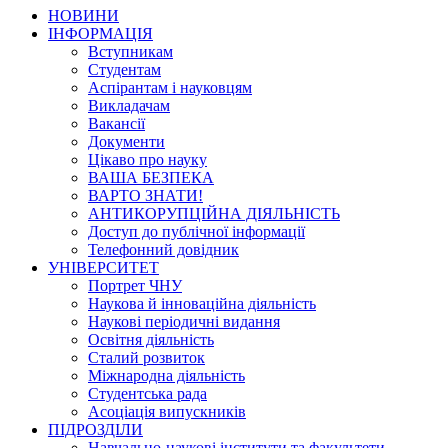
НОВИНИ
ІНФОРМАЦІЯ
Вступникам
Студентам
Аспірантам і науковцям
Викладачам
Вакансії
Документи
Цікаво про науку
ВАША БЕЗПЕКА
ВАРТО ЗНАТИ!
АНТИКОРУПЦІЙНА ДІЯЛЬНІСТЬ
Доступ до публічної інформації
Телефонний довідник
УНІВЕРСИТЕТ
Портрет ЧНУ
Наукова й інноваційна діяльність
Наукові періодичні видання
Освітня діяльність
Сталий розвиток
Міжнародна діяльність
Студентська рада
Асоціація випускників
ПІДРОЗДІЛИ
Навчально-наукові інститути та факультети