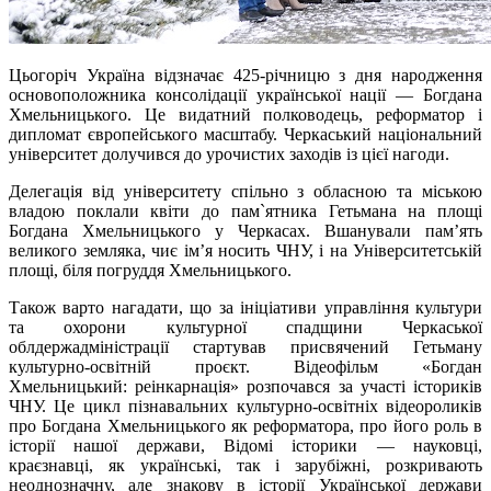
Цьогоріч Україна відзначає 425-річницю з дня народження
основоположника консолідації української нації — Богдана
Хмельницького. Це видатний полководець, реформатор і
дипломат європейського масштабу. Черкаський національний
університет долучився до урочистих заходів із цієї нагоди.
Делегація від університету спільно з обласною та міською
владою поклали квіти до пам`ятника Гетьмана
на площі
Богдана Хмельницького у Черкасах
. Вшанували пам’ять
великого земляка, чиє ім’я носить ЧНУ, і на Університетській
площі, біля погруддя Хмельницького.
Також варто нагадати, що за ініціативи управління культури
та охорони культурної спадщини Черкаської
облдержадміністрації стартував присвячений Гетьману
культурно-освітній проєкт. Відеофільм «Богдан
Хмельницький: реінкарнація» розпочався за участі істориків
ЧНУ. Це цикл пізнавальних культурно-освітніх відеороликів
про Богдана Хмельницького як реформатора, про його роль в
історії нашої держави, Відомі історики — науковці,
краєзнавці, як українські, так і зарубіжні, розкривають
неоднозначну, але знакову в історії Української держави