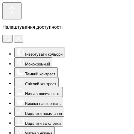
Налаштування доступності
Інвертувати кольори
Монохромний
Темний контраст
Світлий контраст
Низька насиченість
Висока насиченість
Виділити посилання
Виділити заголовки
Читач з екрана