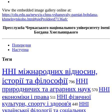
View the embedded image gallery online at:
https://cdu.edu.ua/news/u-chnu-vshanuvaly-pamiat-bohdana-
khmelnytskoho.html#sigProIdeed7136afc
Пресслужба Черкаського національного університету імені
Богдана Хмельницького
Попередня
Наступна
Теги
ННІ міжнародних відносин,
історії та філософії
ННІ
796
природничих та аграрних наук
ННІ
570
економіки і права
ННІ фізичної
511
культури, спорту і здоров'я
ННІ
440
української філології та соціальних