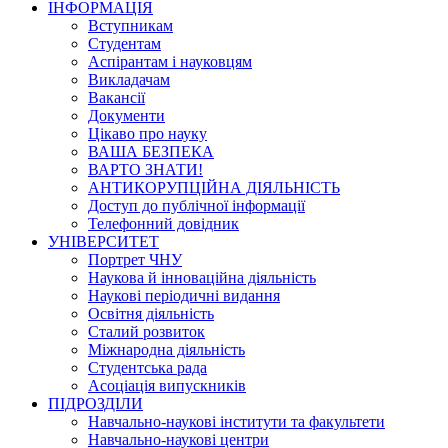
ІНФОРМАЦІЯ
Вступникам
Студентам
Аспірантам і науковцям
Викладачам
Вакансії
Документи
Цікаво про науку
ВАША БЕЗПЕКА
ВАРТО ЗНАТИ!
АНТИКОРУПЦІЙНА ДІЯЛЬНІСТЬ
Доступ до публічної інформації
Телефонний довідник
УНІВЕРСИТЕТ
Портрет ЧНУ
Наукова й інноваційна діяльність
Наукові періодичні видання
Освітня діяльність
Сталий розвиток
Міжнародна діяльність
Студентська рада
Асоціація випускників
ПІДРОЗДІЛИ
Навчально-наукові інститути та факультети
Навчально-наукові центри