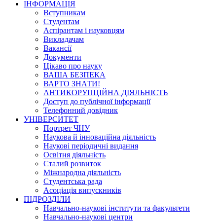
ІНФОРМАЦІЯ
Вступникам
Студентам
Аспірантам і науковцям
Викладачам
Вакансії
Документи
Цікаво про науку
ВАША БЕЗПЕКА
ВАРТО ЗНАТИ!
АНТИКОРУПЦІЙНА ДІЯЛЬНІСТЬ
Доступ до публічної інформації
Телефонний довідник
УНІВЕРСИТЕТ
Портрет ЧНУ
Наукова й інноваційна діяльність
Наукові періодичні видання
Освітня діяльність
Сталий розвиток
Міжнародна діяльність
Студентська рада
Асоціація випускників
ПІДРОЗДІЛИ
Навчально-наукові інститути та факультети
Навчально-наукові центри