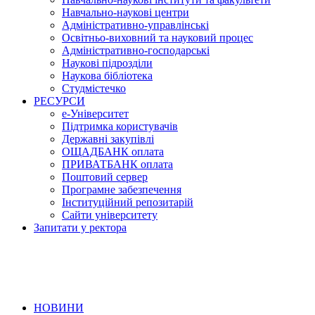
Навчально-наукові центри
Адміністративно-управлінські
Освітньо-виховний та науковий процес
Адміністративно-господарські
Наукові підрозділи
Наукова бібліотека
Студмістечко
РЕСУРСИ
е-Університет
Підтримка користувачів
Державні закупівлі
ОЩАДБАНК оплата
ПРИВАТБАНК оплата
Поштовий сервер
Програмне забезпечення
Інституційний репозитарій
Сайти університету
Запитати у ректора
НОВИНИ