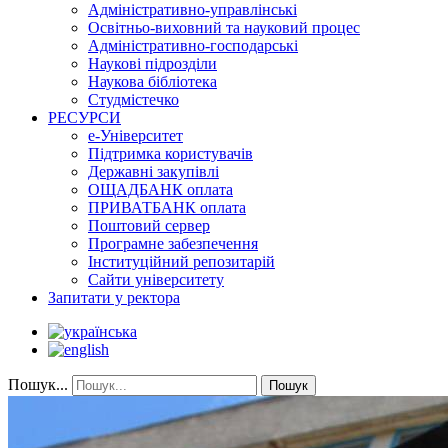
Адміністративно-управлінські
Освітньо-виховний та науковий процес
Адміністративно-господарські
Наукові підрозділи
Наукова бібліотека
Студмістечко
РЕСУРСИ
е-Університет
Підтримка користувачів
Державні закупівлі
ОЩАДБАНК оплата
ПРИВАТБАНК оплата
Поштовий сервер
Програмне забезпечення
Інституційний репозитарій
Сайти університету
Запитати у ректора
Пошук...
Пошук