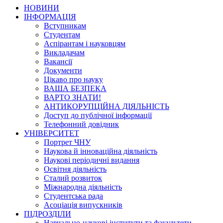
НОВИНИ
ІНФОРМАЦІЯ
Вступникам
Студентам
Аспірантам і науковцям
Викладачам
Вакансії
Документи
Цікаво про науку
ВАША БЕЗПЕКА
ВАРТО ЗНАТИ!
АНТИКОРУПЦІЙНА ДІЯЛЬНІСТЬ
Доступ до публічної інформації
Телефонний довідник
УНІВЕРСИТЕТ
Портрет ЧНУ
Наукова й інноваційна діяльність
Наукові періодичні видання
Освітня діяльність
Сталий розвиток
Міжнародна діяльність
Студентська рада
Асоціація випускників
ПІДРОЗДІЛИ
Навчально-наукові інститути та факультети