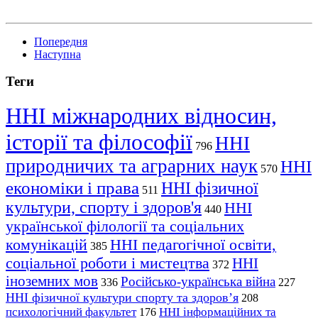
Попередня
Наступна
Теги
ННІ міжнародних відносин,
історії та філософії
ННІ
796
природничих та аграрних наук
ННІ
570
економіки і права
ННІ фізичної
511
культури, спорту і здоров'я
ННІ
440
української філології та соціальних
комунікацій
ННІ педагогічної освіти,
385
соціальної роботи і мистецтва
ННІ
372
іноземних мов
Російсько-українська війна
336
227
ННІ фізичної культури спорту та здоров’я
208
психологічний факультет
ННІ інформаційних та
176