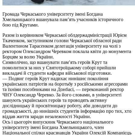
Громада Черкаського університету імені Богдана
Хмельницького вшанувала пам’ять учасників історичного
бою під Крутами.
Разом із керівником Черкаської облдержадміністрації Юрієм
Ткаченком, заступником голови Черкаської обласної ради
Валентином Тарасенком делегація університету на чолі з
ректором Олександром Черевком поклала квіти до монумента
Борцям за волю України.
Символічно, що вшанувати пам’ять героїв Крут та
помолитися за них у Святотроїцькому соборі прийшли
викладачі й студенти кафедри військової підготовки.
— Подвиг героїв Крут надихає нинішнє покоління
українських патріотів на боротьбу з російськими агресорами
та їхніми пособниками на Донбасі, — переконаний ректор
ЧНУ Олександр Черевко. За його словами, в університеті
шанують українських героїв та проводять активну
дослідницьку й просвітницьку роботу, аби доводити до
громадськості, до нинішніх студентів інформацію про тих, хто
віддав життя заради незалежності України.
Ось і цьогоріч випускник Черкаського національного
університету імені Богдана Хмельницького, член
Національної спілки краєзнавців України Олексій Компанієць