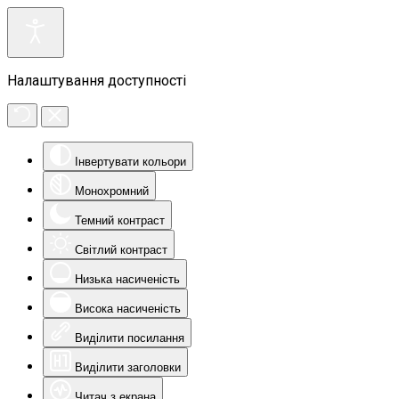
Налаштування доступності
Інвертувати кольори
Монохромний
Темний контраст
Світлий контраст
Низька насиченість
Висока насиченість
Виділити посилання
Виділити заголовки
Читач з екрана