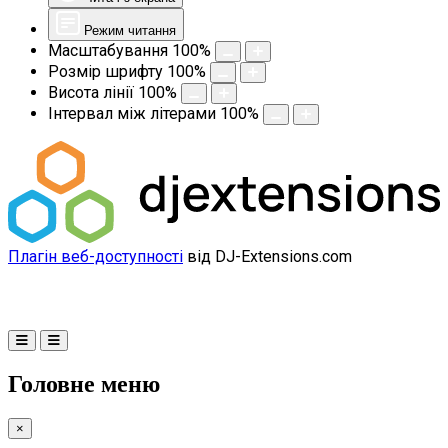
Режим читання
Масштабування
100
%
Розмір шрифту
100
%
Висота лінії
100
%
Інтервал між літерами
100
%
Плагін веб-доступності
від DJ-Extensions.com
Головне меню
×