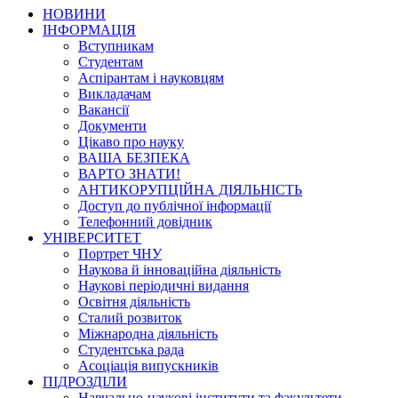
НОВИНИ
ІНФОРМАЦІЯ
Вступникам
Студентам
Аспірантам і науковцям
Викладачам
Вакансії
Документи
Цікаво про науку
ВАША БЕЗПЕКА
ВАРТО ЗНАТИ!
АНТИКОРУПЦІЙНА ДІЯЛЬНІСТЬ
Доступ до публічної інформації
Телефонний довідник
УНІВЕРСИТЕТ
Портрет ЧНУ
Наукова й інноваційна діяльність
Наукові періодичні видання
Освітня діяльність
Сталий розвиток
Міжнародна діяльність
Студентська рада
Асоціація випускників
ПІДРОЗДІЛИ
Навчально-наукові інститути та факультети