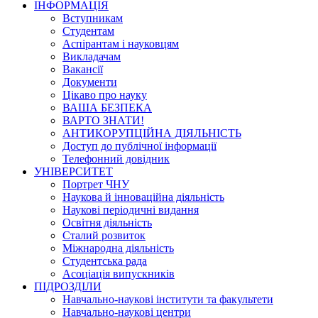
ІНФОРМАЦІЯ
Вступникам
Студентам
Аспірантам і науковцям
Викладачам
Вакансії
Документи
Цікаво про науку
ВАША БЕЗПЕКА
ВАРТО ЗНАТИ!
АНТИКОРУПЦІЙНА ДІЯЛЬНІСТЬ
Доступ до публічної інформації
Телефонний довідник
УНІВЕРСИТЕТ
Портрет ЧНУ
Наукова й інноваційна діяльність
Наукові періодичні видання
Освітня діяльність
Сталий розвиток
Міжнародна діяльність
Студентська рада
Асоціація випускників
ПІДРОЗДІЛИ
Навчально-наукові інститути та факультети
Навчально-наукові центри