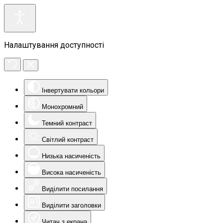
Налаштування доступності
Інвертувати кольори
Монохромний
Темний контраст
Світлий контраст
Низька насиченість
Висока насиченість
Виділити посилання
Виділити заголовки
Читач з екрана