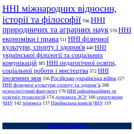
ННІ міжнародних відносин,
історії та філософії
ННІ
796
природничих та аграрних наук
ННІ
570
економіки і права
ННІ фізичної
511
культури, спорту і здоров'я
ННІ
440
української філології та соціальних
комунікацій
ННІ педагогічної освіти,
385
соціальної роботи і мистецтва
ННІ
372
іноземних мов
Російсько-українська війна
336
227
ННІ фізичної культури спорту та здоров’я
208
психологічний факультет
ННІ інформаційних та
176
освітніх технологій
допомога ЗСУ
спортсмени
174
166
ЧНУ
перемога
142
137
Приймальна комісія ЧНУ
119
АРХІВ НОВИН