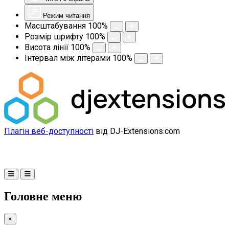
Режим читання
Масштабування
100
%
Розмір шрифту
100
%
Висота лінії
100
%
Інтервал між літерами
100
%
Плагін веб-доступності
від DJ-Extensions.com
Головне меню
×