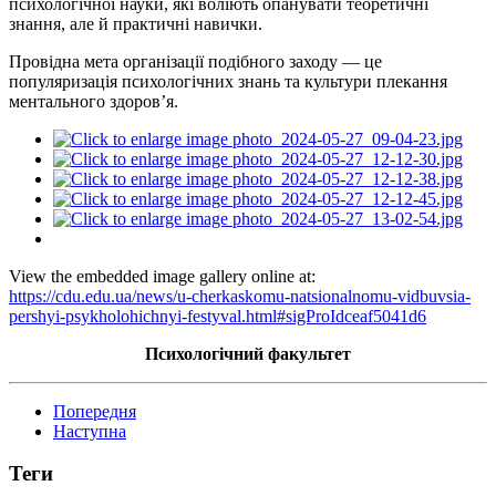
психологічної науки, які воліють опанувати теоретичні
знання, але й практичні навички.
Провідна мета організації подібного заходу — це
популяризація психологічних знань та культури плекання
ментального здоров’я.
View the embedded image gallery online at:
https://cdu.edu.ua/news/u-cherkaskomu-natsionalnomu-vidbuvsia-
pershyi-psykholohichnyi-festyval.html#sigProIdceaf5041d6
Психологічний факультет
Попередня
Наступна
Теги