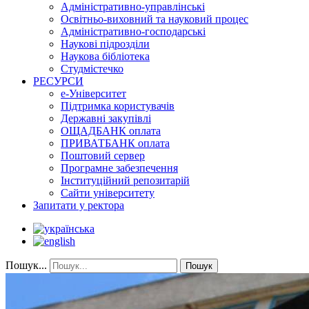
Адміністративно-управлінські
Освітньо-виховний та науковий процес
Адміністративно-господарські
Наукові підрозділи
Наукова бібліотека
Студмістечко
РЕСУРСИ
е-Університет
Підтримка користувачів
Державні закупівлі
ОЩАДБАНК оплата
ПРИВАТБАНК оплата
Поштовий сервер
Програмне забезпечення
Інституційний репозитарій
Сайти університету
Запитати у ректора
Пошук...
Пошук