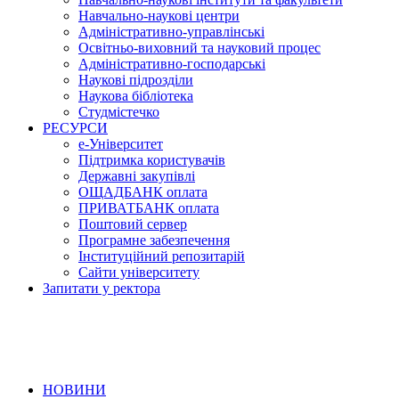
Навчально-наукові центри
Адміністративно-управлінські
Освітньо-виховний та науковий процес
Адміністративно-господарські
Наукові підрозділи
Наукова бібліотека
Студмістечко
РЕСУРСИ
е-Університет
Підтримка користувачів
Державні закупівлі
ОЩАДБАНК оплата
ПРИВАТБАНК оплата
Поштовий сервер
Програмне забезпечення
Інституційний репозитарій
Сайти університету
Запитати у ректора
НОВИНИ