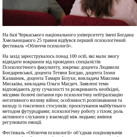
На базі Черкаського національного університету імені Богдана
Хмельницького 25 травня відбувся перший психологічний
фестиваль «Обличчя психології».
На захід зареєструвалось понад 100 осіб, які мали змогу
відвідати
вокршопи
від провідних спеціалістів
Психологічного факультету, зокрема: доцента Людмили
Бондаревської, доцента Тетяни Богдан, доцента Ілони
Калашник, доцента Тамари Білухи, викладача Максима
Миськіва, викладача Ольги Магдич. Заявлені теми
відповідають духу сучасності та розкривають необхідні,
місцями болючі питання про психологічну нейтралізацію
негативного впливу війни; особливості розпізнавання та
виходу із токсичних стосунків; проєктування майбутнього
методом
футуродрами
; психологічну роботу з тілом; роль
активного слухання у взаємодії між людьми; вміння
регулювати емоції.
Фестиваль «Обличчя психології» об’єднав поціновувачів