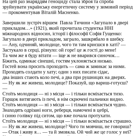
На цей раз знаряддям геноциду стала зброя та спроба
зруйнувати українську енергетичну систему у зимовий період
— прокоментував Віталій Масненко.
Завершили зустріч віршем Павла Тичини «Загупало в двері
прикладом…» (1921), який прочитала студентка ННІ
міжнародних відносин, історії і філософії Софія Гущенко:
Загупало в двері прикладом, заграло, зашкрябало в шибку.
— Ану, одчиняй, молодице, чого ти там криєшся в хаті? —
Застукало в серці, різнуло: ой горе! це ж гості до мене!
Та чим же я буду вітати — іще ж не вварився синочок…
Біжить, одмикає сінешні, гостям уклоняється низько.
Гостей вона просить проходить — сама ж замикає за ними.
Проходять солдати у хату; один з них писати сідає,
два інших стають коло печі, а два при рушницях на дверях.
— Ну як же живеш, молодице? Показуй, що вариш-готуєш?
—
Стоїть молодиця — ні з місця — і тільки всміхається тихо.
Горщок витягають із печі, в нім скрючені пальчики видно.
Стоїть молодиця — ні з місця — і тільки всміхається чудно.
Знаходять одрізані ноги, реберця, намочені в цебрі,
і синю голівку під ситом, що вже почала протухати.
Стоїть молодиця — ні з місця — і тільки всміхається страшно.
— Ну як же живеш, молодице? Чого ти мовчиш, не говориш?
— Отак і живу я… — та й змовкла. Ой чий же це голос у неї?