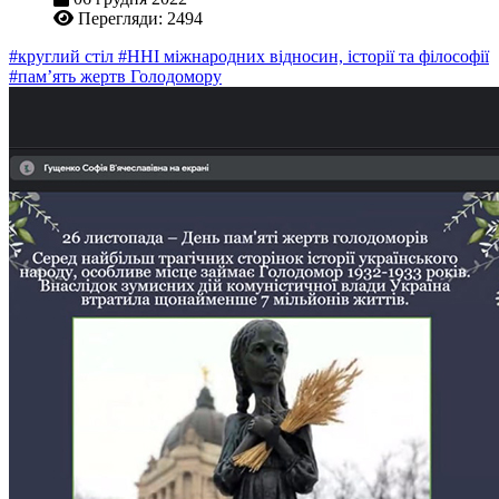
Перегляди: 2494
#круглий стіл
#ННІ міжнародних відносин, історії та філософії
#пам’ять жертв Голодомору