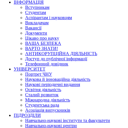
ІНФОРМАЦІЯ
Вступникам
Студентам
Аспірантам і науковцям
Викладачам
Вакансії
Документи
Цікаво про науку
ВАША БЕЗПЕКА
ВАРТО ЗНАТИ!
АНТИКОРУПЦІЙНА ДІЯЛЬНІСТЬ
Доступ до публічної інформації
Телефонний довідник
УНІВЕРСИТЕТ
Портрет ЧНУ
Наукова й інноваційна діяльність
Наукові періодичні видання
Освітня діяльність
Сталий розвиток
Міжнародна діяльність
Студентська рада
Асоціація випускників
ПІДРОЗДІЛИ
Навчально-наукові інститути та факультети
Навчально-наукові центри