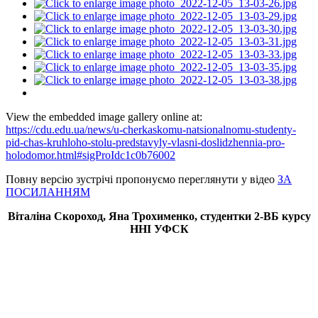
View the embedded image gallery online at:
https://cdu.edu.ua/news/u-cherkaskomu-natsionalnomu-studenty-
pid-chas-kruhloho-stolu-predstavyly-vlasni-doslidzhennia-pro-
holodomor.html#sigProIdc1c0b76002
Повну версію зустрічі пропонуємо переглянути у відео
ЗА
ПОСИЛАННЯМ
Віталіна Скороход, Яна Трохименко, студентки 2-ВБ курсу
ННІ УФСК