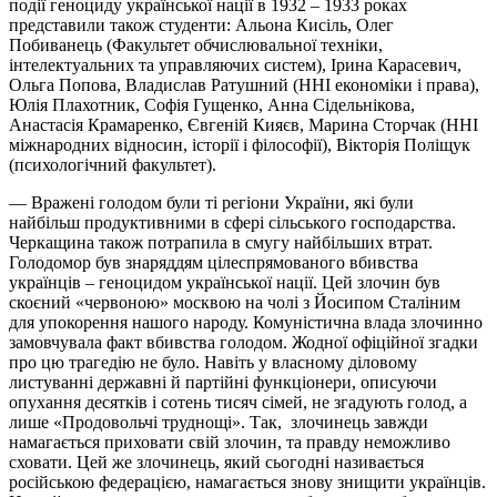
події геноциду української нації в 1932 – 1933 роках
представили також студенти: Альона Кисіль, Олег
Побиванець (Факультет обчислювальної техніки,
інтелектуальних та управляючих систем), Ірина Карасевич,
Ольга Попова, Владислав Ратушний (ННІ економіки і права),
Юлія Плахотник, Софія Гущенко, Анна Сідельнікова,
Анастасія Крамаренко, Євгеній Кияєв, Марина Сторчак (ННІ
міжнародних відносин, історії і філософії), Вікторія Поліщук
(психологічний факультет).
— Вражені голодом були ті регіони України, які були
найбільш продуктивними в сфері сільського господарства.
Черкащина також потрапила в смугу найбільших втрат.
Голодомор був знаряддям цілеспрямованого вбивства
українців – геноцидом української нації. Цей злочин був
скоєний «червоною» москвою на чолі з Йосипом Сталіним
для упокорення нашого народу. Комуністична влада злочинно
замовчувала факт вбивства голодом. Жодної офіційної згадки
про цю трагедію не було. Навіть у власному діловому
листуванні державні й партійні функціонери, описуючи
опухання десятків і сотень тисяч сімей, не згадують голод, а
лише «Продовольчі труднощі». Так, злочинець завжди
намагається приховати свій злочин, та правду неможливо
сховати. Цей же злочинець, який сьогодні називається
російською федерацією, намагається знову знищити українців.