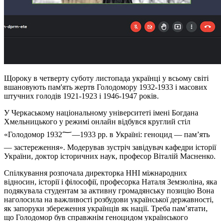
Щороку в четверту суботу листопада українці у всьому світі
вшановують пам'ять жертв Голодомору 1932-1933 і масових
штучних голодів 1921-1923 і 1946-1947 років.
У Черкаському національному університеті імені Богдана
Хмельницького у режимі онлайн відбувся круглий стіл
«Голодомор 1932؅—1933 рр. в Україні: геноцид — пам’ять
— застереження». Модерував зустріч завідувач кафедри історії
України, доктор історичних наук, професор Віталій Масненко.
Спілкування розпочала директорка ННІ міжнародних
відносин, історії і філософії, професорка Наталя Земзюліна, яка
подякувала студентам за активну громадянську позицію Вона
наголосила на важливості розбудови української державності,
як запоруки збереження українців як нації. Треба пам’ятати,
що Голодомор був справжнім геноцидом українського