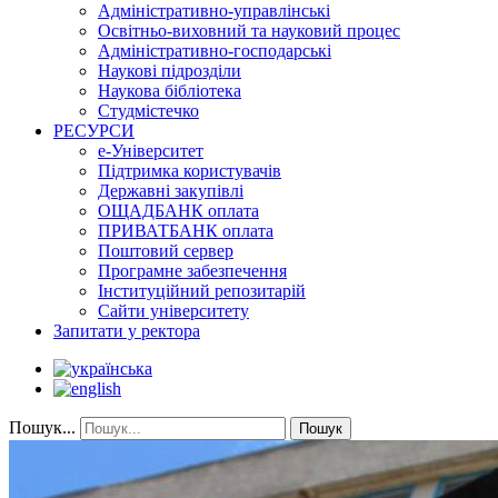
Адміністративно-управлінські
Освітньо-виховний та науковий процес
Адміністративно-господарські
Наукові підрозділи
Наукова бібліотека
Студмістечко
РЕСУРСИ
е-Університет
Підтримка користувачів
Державні закупівлі
ОЩАДБАНК оплата
ПРИВАТБАНК оплата
Поштовий сервер
Програмне забезпечення
Інституційний репозитарій
Сайти університету
Запитати у ректора
Пошук...
Пошук