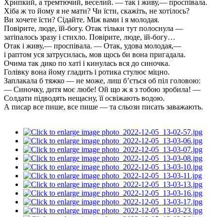
Хрипкий, а тремтючий, веселий. — так і живу,— проспівала.
Хіба ж то йому я не мати? Чи їсти, скажіть, не хотілось?
Ви хочете їсти? Сідайте. Між вами і я молодая.
Повірите, люде, їй-богу. Отак тільки тут полоснула —
затіпалось зразу і стихло. Повірите, люде, їй-богу…
Отак і живу,— проспівала. — Отак, удова молодая,—
і раптом уся затрусилась, мов щось би вона пригадала.
Очима так дико по хаті і кинулась вся до синочка.
Голівку вона йому гладить і ротика стулює міцно.
Заплакала б тяжко — не може, лиш б’ється об піл головою:
— Синочку, дитя моє любе! Ой що ж я з тобою зробила! —
Солдати підводять нещасну, її освіжають водою.
А писар все пише, все пише — та сльози писать заважають.