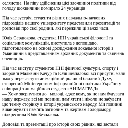
селянства. На піку здійснення цієї злочинної політики від
голоду щохвилини помирало 24 українців.
Під час зустрічі студенти різних навчально-наукових
підрозділів нашого університету представили презентації та
розповіді про свої родини, які пережили ці важкі часи.
Юлія Сердюкова, студентка ННІ української філології та
соціальних комунікацій, виступила з доповіддю,
підготовленою на основі дослідження локальної історії з
Уманщини з представленням архівних документів та свідчень
очевидців.
Під час виступу студенток ННІ фізичної культури, спорту і
здоров’я Мальвіни Качур та Юлії Безпалової всі присутні мали
змогу переглянути анімаційний ролик «Голодний Дух»,
створений Міністерством інформаційної політики України у
співпраці з анімаційною студією «АНІМАГРАД».
— Хочу звернутися до молоді, адже кому, як не нам будувати
нашу державу, всі ми повинні пам’ятати і ніколи не забувати
цю темну сторінку в історії українського народу. Ми повинні
вшановувати пам’ять загиблим та жертвам Голодомору, —
підкреслила Юлія Безпалова.
Доповіді та презентації про історії своїх рідних, які застали