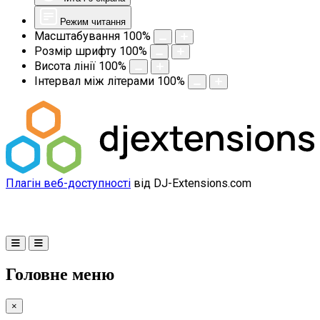
Режим читання
Масштабування
100
%
Розмір шрифту
100
%
Висота лінії
100
%
Інтервал між літерами
100
%
Плагін веб-доступності
від DJ-Extensions.com
Головне меню
×