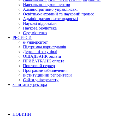
Навчально-наукові центри
Адміністративно-управлінські
Освітньо-виховний та науковий процес
Адміністративно-господарські
Наукові підрозділи
Наукова бібліотека
Студмістечко
РЕСУРСИ
е-Університет
Підтримка користувачів
Державні закупівлі
ОЩАДБАНК оплата
ПРИВАТБАНК оплата
Поштовий сервер
Програмне забезпечення
Інституційний репозитарій
Сайти університету
Запитати у ректора
НОВИНИ