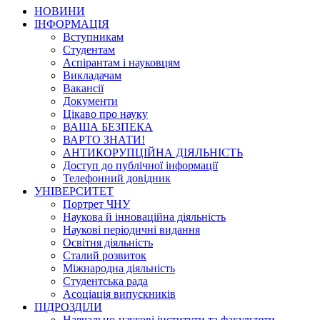
НОВИНИ
ІНФОРМАЦІЯ
Вступникам
Студентам
Аспірантам і науковцям
Викладачам
Вакансії
Документи
Цікаво про науку
ВАША БЕЗПЕКА
ВАРТО ЗНАТИ!
АНТИКОРУПЦІЙНА ДІЯЛЬНІСТЬ
Доступ до публічної інформації
Телефонний довідник
УНІВЕРСИТЕТ
Портрет ЧНУ
Наукова й інноваційна діяльність
Наукові періодичні видання
Освітня діяльність
Сталий розвиток
Міжнародна діяльність
Студентська рада
Асоціація випускників
ПІДРОЗДІЛИ
Навчально-наукові інститути та факультети