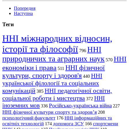
Попередня
Наступна
Теги
ННІ міжнародних відносин,
історії та філософії
ННІ
796
природничих та аграрних наук
ННІ
570
економіки і права
ННІ фізичної
511
культури, спорту і здоров'я
ННІ
440
української філології та соціальних
комунікацій
ННІ педагогічної освіти,
385
соціальної роботи і мистецтва
ННІ
372
іноземних мов
Російсько-українська війна
336
227
ННІ фізичної культури спорту та здоров’я
208
психологічний факультет
ННІ інформаційних та
176
освітніх технологій
допомога ЗСУ
спортсмени
174
166