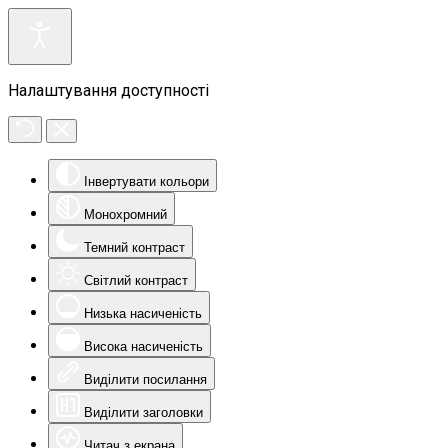
Налаштування доступності
Інвертувати кольори
Монохромний
Темний контраст
Світлий контраст
Низька насиченість
Висока насиченість
Виділити посилання
Виділити заголовки
Читач з екрана