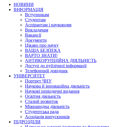
НОВИНИ
ІНФОРМАЦІЯ
Вступникам
Студентам
Аспірантам і науковцям
Викладачам
Вакансії
Документи
Цікаво про науку
ВАША БЕЗПЕКА
ВАРТО ЗНАТИ!
АНТИКОРУПЦІЙНА ДІЯЛЬНІСТЬ
Доступ до публічної інформації
Телефонний довідник
УНІВЕРСИТЕТ
Портрет ЧНУ
Наукова й інноваційна діяльність
Наукові періодичні видання
Освітня діяльність
Сталий розвиток
Міжнародна діяльність
Студентська рада
Асоціація випускників
ПІДРОЗДІЛИ
Навчально-наукові інститути та факультети