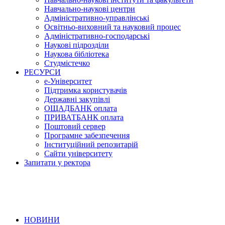
Навчально-наукові центри
Адміністративно-управлінські
Освітньо-виховний та науковий процес
Адміністративно-господарські
Наукові підрозділи
Наукова бібліотека
Студмістечко
РЕСУРСИ
е-Університет
Підтримка користувачів
Державні закупівлі
ОЩАДБАНК оплата
ПРИВАТБАНК оплата
Поштовий сервер
Програмне забезпечення
Інституційний репозитарій
Сайти університету
Запитати у ректора
НОВИНИ