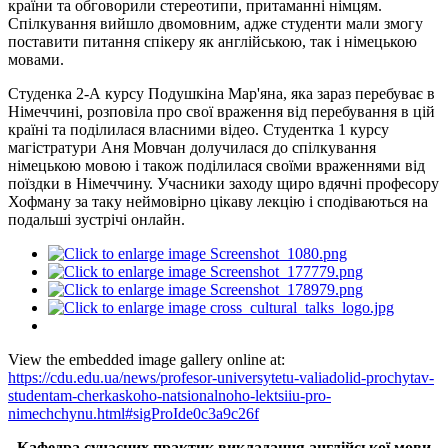
країни та обговорили стереотипи, притаманні німцям.
Спілкування вийшло двомовним, адже студенти мали змогу
поставити питання спікеру як англійською, так і німецькою
мовами.
Студенка 2-А курсу Подушкіна Мар'яна, яка зараз перебуває в
Німеччині, розповіла про свої враження від перебування в цій
країні та поділилася власними відео. Студентка 1 курсу
магістратури Аня Мовчан долучилася до спілкування
німецькою мовою і також поділилася своїми враженнями від
поїздки в Німеччину. Учасники заходу щиро вдячні професору
Хофману за таку неймовірно цікаву лекцію і сподіваються на
подальші зустрічі онлайн.
View the embedded image gallery online at:
https://cdu.edu.ua/news/profesor-universytetu-valiadolid-prochytav-
studentam-cherkaskoho-natsionalnoho-lektsiiu-pro-
nimechchynu.html#sigProIde0c3a9c26f
Кафедра сучасних практик викладання англійської мови