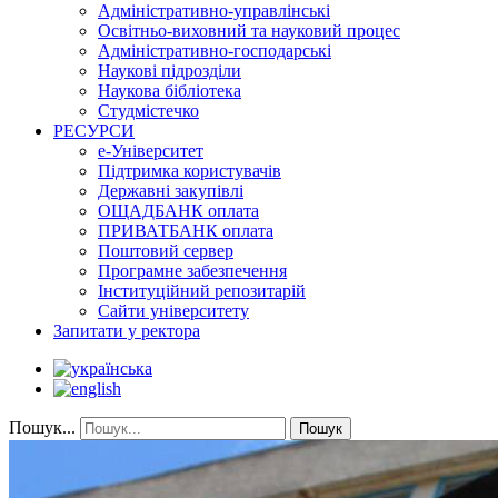
Адміністративно-управлінські
Освітньо-виховний та науковий процес
Адміністративно-господарські
Наукові підрозділи
Наукова бібліотека
Студмістечко
РЕСУРСИ
е-Університет
Підтримка користувачів
Державні закупівлі
ОЩАДБАНК оплата
ПРИВАТБАНК оплата
Поштовий сервер
Програмне забезпечення
Інституційний репозитарій
Сайти університету
Запитати у ректора
Пошук...
Пошук