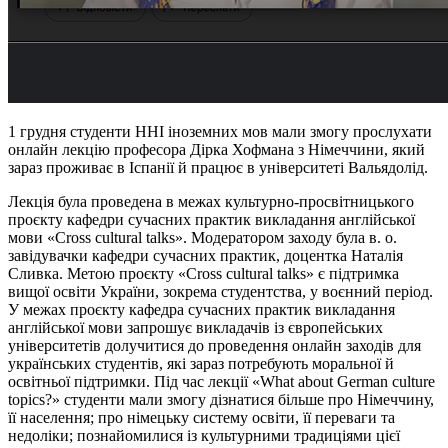
1 грудня студенти ННІ іноземних мов мали змогу прослухати
онлайн лекцію професора Дірка Хофмана з Німеччини, який
зараз проживає в Іспанії й працює в університеті Вальядолід.
Лекція була проведена в межах культурно-просвітницького
проєкту кафедри сучасних практик викладання англійської
мови «Cross cultural talks». Модератором заходу була в. о.
завідувачки кафедри сучасних практик, доцентка Наталія
Сливка. Метою проєкту «Cross cultural talks» є підтримка
вищої освіти України, зокрема студентства, у воєнний період.
У межах проєкту кафедра сучасних практик викладання
англійської мови запрошує викладачів із європейських
університетів долучитися до проведення онлайн заходів для
українських студентів, які зараз потребують моральної й
освітньої підтримки. Під час лекції «What about German culture
topics?» студенти мали змогу дізнатися більше про Німеччину,
її населення; про німецьку систему освіти, її переваги та
недоліки; познайомилися із культурними традиціями цієї