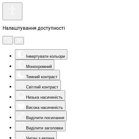
Налаштування доступності
Інвертувати кольори
Монохромний
Темний контраст
Світлий контраст
Низька насиченість
Висока насиченість
Виділити посилання
Виділити заголовки
Читач з екрана