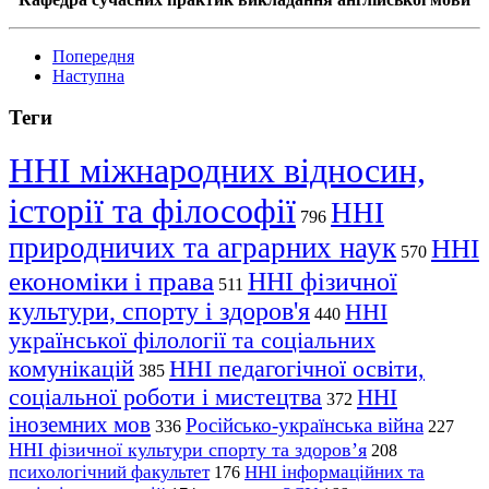
Попередня
Наступна
Теги
ННІ міжнародних відносин,
історії та філософії
ННІ
796
природничих та аграрних наук
ННІ
570
економіки і права
ННІ фізичної
511
культури, спорту і здоров'я
ННІ
440
української філології та соціальних
комунікацій
ННІ педагогічної освіти,
385
соціальної роботи і мистецтва
ННІ
372
іноземних мов
Російсько-українська війна
336
227
ННІ фізичної культури спорту та здоров’я
208
психологічний факультет
ННІ інформаційних та
176