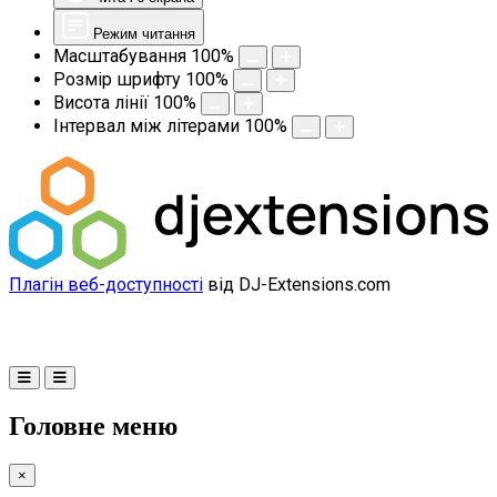
Режим читання
Масштабування
100
%
Розмір шрифту
100
%
Висота лінії
100
%
Інтервал між літерами
100
%
Плагін веб-доступності
від DJ-Extensions.com
Головне меню
×