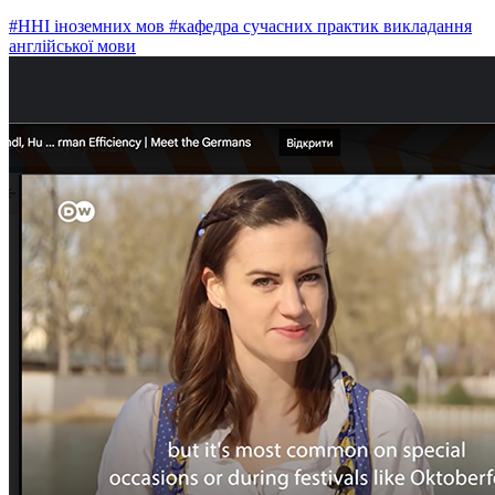
#ННІ іноземних мов
#кафедра сучасних практик викладання
англійської мови