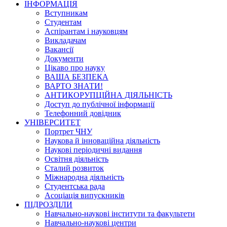
ІНФОРМАЦІЯ
Вступникам
Студентам
Аспірантам і науковцям
Викладачам
Вакансії
Документи
Цікаво про науку
ВАША БЕЗПЕКА
ВАРТО ЗНАТИ!
АНТИКОРУПЦІЙНА ДІЯЛЬНІСТЬ
Доступ до публічної інформації
Телефонний довідник
УНІВЕРСИТЕТ
Портрет ЧНУ
Наукова й інноваційна діяльність
Наукові періодичні видання
Освітня діяльність
Сталий розвиток
Міжнародна діяльність
Студентська рада
Асоціація випускників
ПІДРОЗДІЛИ
Навчально-наукові інститути та факультети
Навчально-наукові центри