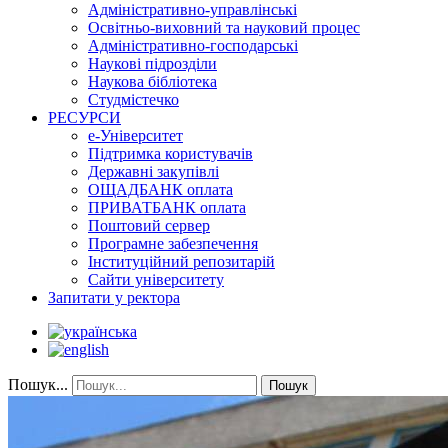
Адміністративно-управлінські
Освітньо-виховний та науковий процес
Адміністративно-господарські
Наукові підрозділи
Наукова бібліотека
Студмістечко
РЕСУРСИ
е-Університет
Підтримка користувачів
Державні закупівлі
ОЩАДБАНК оплата
ПРИВАТБАНК оплата
Поштовий сервер
Програмне забезпечення
Інституційний репозитарій
Сайти університету
Запитати у ректора
Пошук...
Пошук