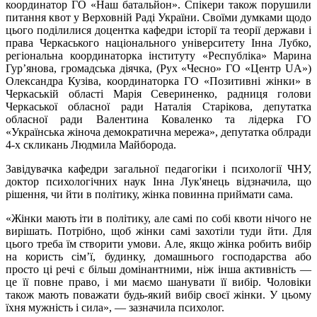
координатор ГО «Наш батальйон». Спікери також порушили
питання квот у Верховній Раді України. Своїми думками щодо
цього поділилися доцентка кафедри історії та теорії держави і
права Черкаського національного університету Інна Лубко,
регіональна координаторка інституту «Республіка» Марина
Гур’янова, громадська діячка, (Рух «Чесно» ГО «Центр UA»)
Олександра Кузіва, координаторка ГО «Позитивні жінки» в
Черкаській області Марія Севериненко, радниця голови
Черкаської обласної ради Наталія Старікова, депутатка
обласної ради Валентина Коваленко та лідерка ГО
«Українська жіноча демократична мережа», депутатка облради
4-х скликань Людмила Майборода.
Завідувачка кафедри загальної педагогіки і психології ЧНУ,
доктор психологічних наук Інна Лук'янець відзначила, що
рішення, чи йти в політику, жінка повинна приймати сама.
«Жінки мають іти в політику, але самі по собі квоти нічого не
вирішать. Потрібно, щоб жінки самі захотіли туди йти. Для
цього треба їм створити умови. Але, якщо жінка робить вибір
на користь сім’ї, будинку, домашнього господарства або
просто ці речі є більш домінантними, ніж інша активність —
це її повне право, і ми маємо шанувати її вибір. Чоловіки
також мають поважати будь-який вибір своєї жінки. У цьому
їхня мужність і сила», — зазначила психолог.