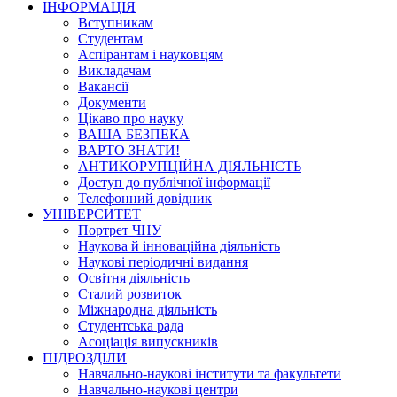
ІНФОРМАЦІЯ
Вступникам
Студентам
Аспірантам і науковцям
Викладачам
Вакансії
Документи
Цікаво про науку
ВАША БЕЗПЕКА
ВАРТО ЗНАТИ!
АНТИКОРУПЦІЙНА ДІЯЛЬНІСТЬ
Доступ до публічної інформації
Телефонний довідник
УНІВЕРСИТЕТ
Портрет ЧНУ
Наукова й інноваційна діяльність
Наукові періодичні видання
Освітня діяльність
Сталий розвиток
Міжнародна діяльність
Студентська рада
Асоціація випускників
ПІДРОЗДІЛИ
Навчально-наукові інститути та факультети
Навчально-наукові центри