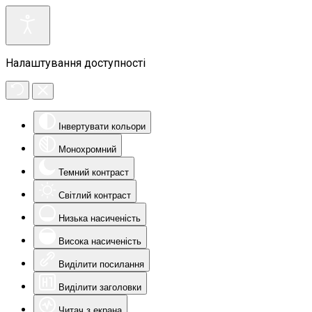
Налаштування доступності
Інвертувати кольори
Монохромний
Темний контраст
Світлий контраст
Низька насиченість
Висока насиченість
Виділити посилання
Виділити заголовки
Читач з екрана