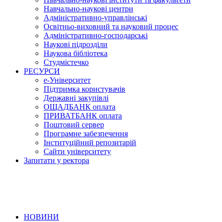
Навчально-наукові центри
Адміністративно-управлінські
Освітньо-виховний та науковий процес
Адміністративно-господарські
Наукові підрозділи
Наукова бібліотека
Студмістечко
РЕСУРСИ
е-Університет
Підтримка користувачів
Державні закупівлі
ОЩАДБАНК оплата
ПРИВАТБАНК оплата
Поштовий сервер
Програмне забезпечення
Інституційний репозитарій
Сайти університету
Запитати у ректора
НОВИНИ