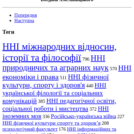
Попередня
Наступна
Теги
ННІ міжнародних відносин,
історії та філософії
ННІ
796
природничих та аграрних наук
ННІ
570
економіки і права
ННІ фізичної
511
культури, спорту і здоров'я
ННІ
440
української філології та соціальних
комунікацій
ННІ педагогічної освіти,
385
соціальної роботи і мистецтва
ННІ
372
іноземних мов
Російсько-українська війна
336
227
ННІ фізичної культури спорту та здоров’я
208
психологічний факультет
ННІ інформаційних та
176