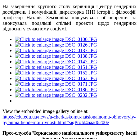
На завершення круглого столу керівниця Центру гендерних
досліджень і комунікації, директорка ННІ історії і філософії,
професор Наталія Земзюліна підсумувала обговорення та
анонсувала подальші спільні проекти щодо гендерних
відносин у сучасному соціумі.
View the embedded image gallery online at:
https://cdu.edu.ua/news/u-cherkaskomu-natsionalnomu-obhovoryly-
pytannia-hendernoi-rivnosti.html#sigProId4aaad6200e
Прес-служба Черкаського національного університету імені
Богдана Хмельницького