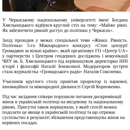
У Черкаському національному університеті імені Богдана
Хмельницького відбувся круглий стіл на тему: «Майже рівні.
Як забезпечити рівний доступ до політики у Черкасах».
Захід проходив у межах спеціальної теми «Жінки. Рівність.
Політика» 5-го Міжнародного конкурсу «Стоп цензурі!
Громадяни за вільні країни», який організовує ГО «Центр UA»
у партнерстві з Центром гендерних досліджень і комунікації
ЧНУ ім. Б. Хмельницького під керівництвом директорки ННІ
історії і філософії Наталії Земзюліної. Модератором зустрічі
стала журналістка «Громадського радіо» Наталія Соколенко.
Учасників круглого столу привітав проректор із наукової,
інноваційної та міжнародної діяльності Сергій Корновенко.
Під час засідання спікери порушили питання дискримінації
жінок в українській політиці на місцевому та національному
рівнях. Присутні також вирішували, у який спосіб можна
подолати це явище в українській політиці та що отримає
суспільство в результаті збільшення представництва жінок на
керівних посадах.