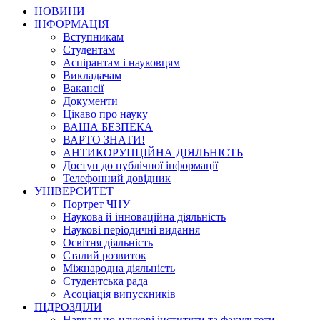
НОВИНИ
ІНФОРМАЦІЯ
Вступникам
Студентам
Аспірантам і науковцям
Викладачам
Вакансії
Документи
Цікаво про науку
ВАША БЕЗПЕКА
ВАРТО ЗНАТИ!
АНТИКОРУПЦІЙНА ДІЯЛЬНІСТЬ
Доступ до публічної інформації
Телефонний довідник
УНІВЕРСИТЕТ
Портрет ЧНУ
Наукова й інноваційна діяльність
Наукові періодичні видання
Освітня діяльність
Сталий розвиток
Міжнародна діяльність
Студентська рада
Асоціація випускників
ПІДРОЗДІЛИ
Навчально-наукові інститути та факультети