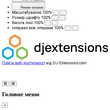
Режим читання
Масштабування
100
%
Розмір шрифту
100
%
Висота лінії
100
%
Інтервал між літерами
100
%
Плагін веб-доступності
від DJ-Extensions.com
Головне меню
×