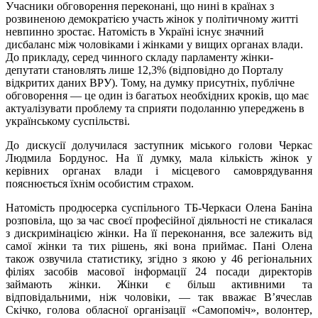
Учасники обговорення переконані, що нині в країнах з
розвиненою демократією участь жінок у політичному житті
невпинно зростає. Натомість в Україні існує значний
дисбаланс між чоловіками і жінками у вищих органах влади.
До прикладу, серед чинного складу парламенту жінки-
депутати становлять лише 12,3% (відповідно до Порталу
відкритих даних ВРУ). Тому, на думку присутніх, публічне
обговорення — це один із багатьох необхідних кроків, що має
актуалізувати проблему та сприяти подоланню упереджень в
українському суспільстві.
До дискусії долучилася заступник міського голови Черкас
Людмила Бордунос. На її думку, мала кількість жінок у
керівних органах влади і місцевого самоврядування
пояснюється їхнім особистим страхом.
Натомість продюсерка суспільного ТБ-Черкаси Олена Баніна
розповіла, що за час своєї професійної діяльності не стикалася
з дискримінацією жінки. На її переконання, все залежить від
самої жінки та тих рішень, які вона приймає. Пані Олена
також озвучила статистику, згідно з якою у 46 регіональних
філіях засобів масової інформації 24 посади директорів
займають жінки. Жінки є більш активними та
відповідальними, ніж чоловіки, — так вважає В’ячеслав
Скічко, голова обласної організації «Самопоміч», волонтер,