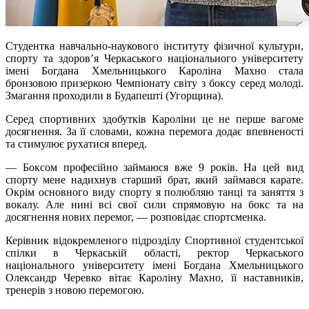
Студентка навчально-наукового інституту фізичної культури,
спорту та здоров’я Черкаського національного університету
імені Богдана Хмельницького Кароліна Махно стала
бронзовою призеркою Чемпіонату світу з боксу серед молоді.
Змагання проходили в Будапешті (Угорщина).
Серед спортивних здобутків Кароліни це не перше вагоме
досягнення. За її словами, кожна перемога додає впевненості
та стимулює рухатися вперед.
— Боксом професійно займаюся вже 9 років. На цей вид
спорту мене надихнув старший брат, який займався карате.
Окрім основного виду спорту я полюбляю танці та заняття з
вокалу. Але нині всі свої сили спрямовую на бокс та на
досягнення нових перемог, — розповідає спортсменка.
Керівник відокремленого підрозділу Спортивної студентської
спілки в Черкаській області, ректор Черкаського
національного університету імені Богдана Хмельницького
Олександр Черевко вітає Кароліну Махно, її наставників,
тренерів з новою перемогою.