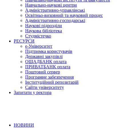
Навчально-наукові центри
Адміністративно-управлінські
Освітньо-виховний та науковий процес
Адміністративно-господарські
Наукові підрозділи
Наукова бібліотека
Студмістечко
РЕСУРСИ
е-Університет
Підтримка користувачів
Державні закупівлі
ОЩАДБАНК оплата
ПРИВАТБАНК оплата
Поштовий сервер
Програмне забезпечення
Інституційний репозитарій
Сайти університету
Запитати у ректора
НОВИНИ