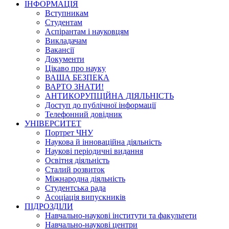
ІНФОРМАЦІЯ
Вступникам
Студентам
Аспірантам і науковцям
Викладачам
Вакансії
Документи
Цікаво про науку
ВАША БЕЗПЕКА
ВАРТО ЗНАТИ!
АНТИКОРУПЦІЙНА ДІЯЛЬНІСТЬ
Доступ до публічної інформації
Телефонний довідник
УНІВЕРСИТЕТ
Портрет ЧНУ
Наукова й інноваційна діяльність
Наукові періодичні видання
Освітня діяльність
Сталий розвиток
Міжнародна діяльність
Студентська рада
Асоціація випускників
ПІДРОЗДІЛИ
Навчально-наукові інститути та факультети
Навчально-наукові центри