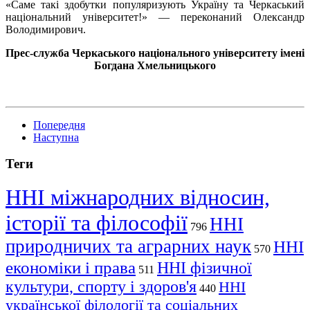
«Саме такі здобутки популяризують Україну та Черкаський
національний університет!» — переконаний Олександр
Володимирович.
Прес-служба Черкаського національного університету імені
Богдана Хмельницького
Попередня
Наступна
Теги
ННІ міжнародних відносин,
історії та філософії
ННІ
796
природничих та аграрних наук
ННІ
570
економіки і права
ННІ фізичної
511
культури, спорту і здоров'я
ННІ
440
української філології та соціальних