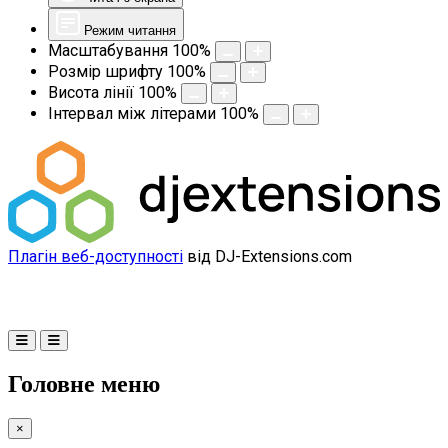
Режим читання
Масштабування
100
%
Розмір шрифту
100
%
Висота лінії
100
%
Інтервал між літерами
100
%
Плагін веб-доступності
від DJ-Extensions.com
Головне меню
×