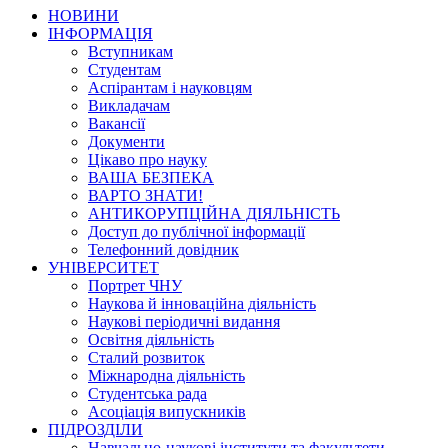
НОВИНИ
ІНФОРМАЦІЯ
Вступникам
Студентам
Аспірантам і науковцям
Викладачам
Вакансії
Документи
Цікаво про науку
ВАША БЕЗПЕКА
ВАРТО ЗНАТИ!
АНТИКОРУПЦІЙНА ДІЯЛЬНІСТЬ
Доступ до публічної інформації
Телефонний довідник
УНІВЕРСИТЕТ
Портрет ЧНУ
Наукова й інноваційна діяльність
Наукові періодичні видання
Освітня діяльність
Сталий розвиток
Міжнародна діяльність
Студентська рада
Асоціація випускників
ПІДРОЗДІЛИ
Навчально-наукові інститути та факультети