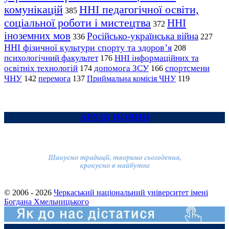
комунікацій
ННІ педагогічної освіти,
385
соціальної роботи і мистецтва
ННІ
372
іноземних мов
Російсько-українська війна
336
227
ННІ фізичної культури спорту та здоров’я
208
психологічний факультет
ННІ інформаційних та
176
освітніх технологій
допомога ЗСУ
спортсмени
174
166
ЧНУ
перемога
142
137
Приймальна комісія ЧНУ
119
АРХІВ НОВИН
© 2006 - 2026
Черкаський національний університет імені
Богдана Хмельницького