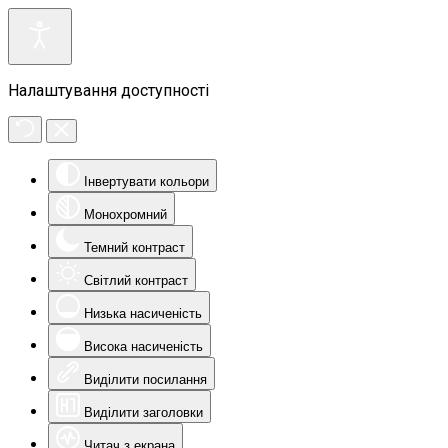
Налаштування доступності
Інвертувати кольори
Монохромний
Темний контраст
Світлий контраст
Низька насиченість
Висока насиченість
Виділити посилання
Виділити заголовки
Читач з екрана