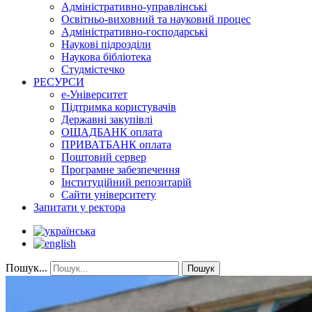
Адміністративно-управлінські
Освітньо-виховний та науковий процес
Адміністративно-господарські
Наукові підрозділи
Наукова бібліотека
Студмістечко
РЕСУРСИ
е-Університет
Підтримка користувачів
Державні закупівлі
ОЩАДБАНК оплата
ПРИВАТБАНК оплата
Поштовий сервер
Програмне забезпечення
Інституційний репозитарій
Сайти університету
Запитати у ректора
Пошук...
Пошук