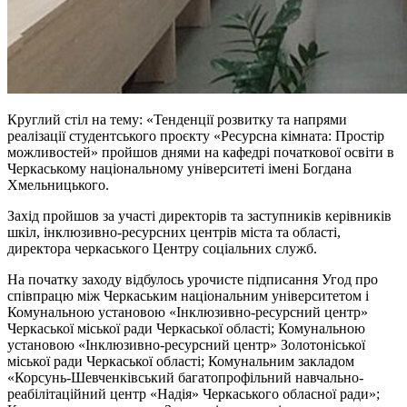
Круглий стіл на тему: «Тенденції розвитку та напрями
реалізації студентського проєкту «Ресурсна кімната: Простір
можливостей» пройшов днями на кафедрі початкової освіти в
Черкаському національному університеті імені Богдана
Хмельницького.
Захід пройшов за участі директорів та заступників керівників
шкіл, інклюзивно-ресурсних центрів міста та області,
директора черкаського Центру соціальних служб.
На початку заходу відбулось урочисте підписання Угод про
співпрацю між Черкаським національним університетом і
Комунальною установою «Інклюзивно-ресурсний центр»
Черкаської міської ради Черкаської області; Комунальною
установою «Інклюзивно-ресурсний центр» Золотоніської
міської ради Черкаської області; Комунальним закладом
«Корсунь-Шевченківський багатопрофільний навчально-
реабілітаційний центр «Надія» Черкаського обласної ради»;