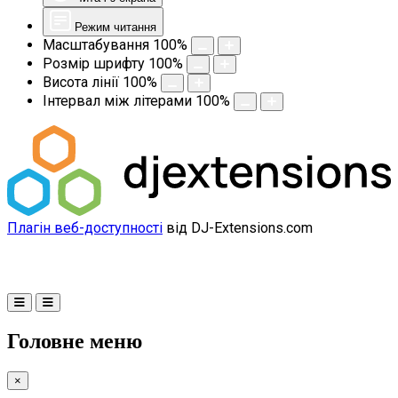
Режим читання
Масштабування
100
%
Розмір шрифту
100
%
Висота лінії
100
%
Інтервал між літерами
100
%
Плагін веб-доступності
від DJ-Extensions.com
Головне меню
×