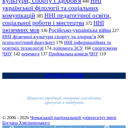
культури, спорту і здоров'я
ННІ
440
української філології та соціальних
комунікацій
ННІ педагогічної освіти,
385
соціальної роботи і мистецтва
ННІ
372
іноземних мов
Російсько-українська війна
336
227
ННІ фізичної культури спорту та здоров’я
208
психологічний факультет
ННІ інформаційних та
176
освітніх технологій
допомога ЗСУ
спортсмени
174
166
ЧНУ
перемога
142
137
Приймальна комісія ЧНУ
119
АРХІВ НОВИН
© 2006 - 2026
Черкаський національний університет імені
Богдана Хмельницького