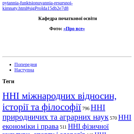
pytannia-funktsionuvannia-resursnoi-
kimnaty.html#sigProIda15db2e7d8
Кафедра початкової освіти
Фото:
«Про все»
Попередня
Наступна
Теги
ННІ міжнародних відносин,
історії та філософії
ННІ
796
природничих та аграрних наук
ННІ
570
економіки і права
ННІ фізичної
511