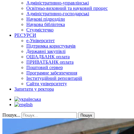
Адміністративно-управлінські
Освітньо-виховний та науковий процес
Адміністративно-господарські
Наукові підрозділи
Наукова бібліотека
Студмістечко
РЕСУРСИ
е-Університет
Підтримка користувачів
Державні закупівлі
ОЩАДБАНК оплата
ПРИВАТБАНК оплата
Поштовий сервер
Програмне забезпечення
Інституційний репозитарій
Сайти університету
Запитати у ректора
Пошук...
Пошук