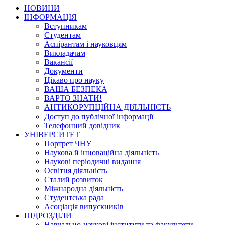
НОВИНИ
ІНФОРМАЦІЯ
Вступникам
Студентам
Аспірантам і науковцям
Викладачам
Вакансії
Документи
Цікаво про науку
ВАША БЕЗПЕКА
ВАРТО ЗНАТИ!
АНТИКОРУПЦІЙНА ДІЯЛЬНІСТЬ
Доступ до публічної інформації
Телефонний довідник
УНІВЕРСИТЕТ
Портрет ЧНУ
Наукова й інноваційна діяльність
Наукові періодичні видання
Освітня діяльність
Сталий розвиток
Міжнародна діяльність
Студентська рада
Асоціація випускників
ПІДРОЗДІЛИ
Навчально-наукові інститути та факультети