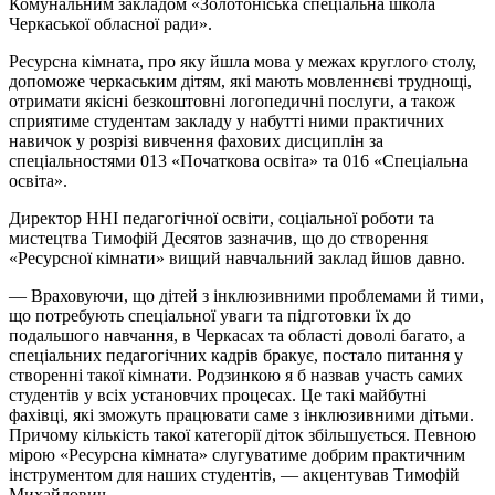
Комунальним закладом «Золотоніська спеціальна школа
Черкаської обласної ради».
Ресурсна кімната, про яку йшла мова у межах круглого столу,
допоможе черкаським дітям, які мають мовленнєві труднощі,
отримати якісні безкоштовні логопедичні послуги, а також
сприятиме студентам закладу у набутті ними практичних
навичок у розрізі вивчення фахових дисциплін за
спеціальностями 013 «Початкова освіта» та 016 «Спеціальна
освіта».
Директор ННІ педагогічної освіти, соціальної роботи та
мистецтва Тимофій Десятов зазначив, що до створення
«Ресурсної кімнати» вищий навчальний заклад йшов давно.
— Враховуючи, що дітей з інклюзивними проблемами й тими,
що потребують спеціальної уваги та підготовки їх до
подальшого навчання, в Черкасах та області доволі багато, а
спеціальних педагогічних кадрів бракує, постало питання у
створенні такої кімнати. Родзинкою я б назвав участь самих
студентів у всіх установчих процесах. Це такі майбутні
фахівці, які зможуть працювати саме з інклюзивними дітьми.
Причому кількість такої категорії діток збільшується. Певною
мірою «Ресурсна кімната» слугуватиме добрим практичним
інструментом для наших студентів, — акцентував Тимофій
Михайлович.