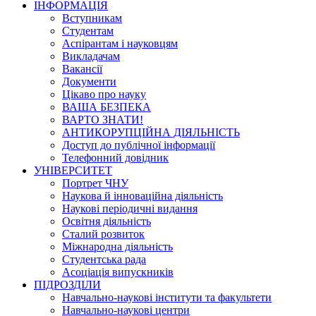
ІНФОРМАЦІЯ
Вступникам
Студентам
Аспірантам і науковцям
Викладачам
Вакансії
Документи
Цікаво про науку
ВАША БЕЗПЕКА
ВАРТО ЗНАТИ!
АНТИКОРУПЦІЙНА ДІЯЛЬНІСТЬ
Доступ до публічної інформації
Телефонний довідник
УНІВЕРСИТЕТ
Портрет ЧНУ
Наукова й інноваційна діяльність
Наукові періодичні видання
Освітня діяльність
Сталий розвиток
Міжнародна діяльність
Студентська рада
Асоціація випускників
ПІДРОЗДІЛИ
Навчально-наукові інститути та факультети
Навчально-наукові центри