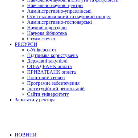
Навчально-наукові центри
Адміністративно-управлінські
Освітньо-виховний та науковий процес
Адміністративно-господарські
Наукові підрозділи
Наукова бібліотека
Студмістечко
РЕСУРСИ
е-Університет
Підтримка користувачів
Державні закупівлі
ОЩАДБАНК оплата
ПРИВАТБАНК оплата
Поштовий сервер
Програмне забезпечення
Інституційний репозитарій
Сайти університету
Запитати у ректора
НОВИНИ