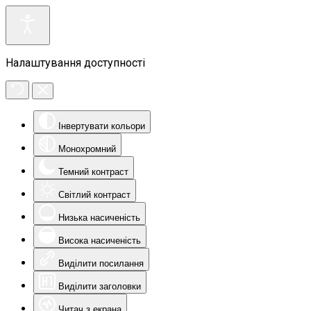
Налаштування доступності
Інвертувати кольори
Монохромний
Темний контраст
Світлий контраст
Низька насиченість
Висока насиченість
Виділити посилання
Виділити заголовки
Читач з екрана