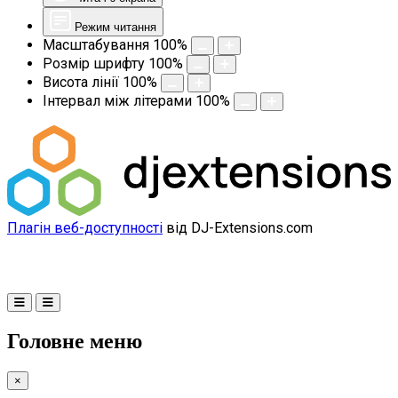
Режим читання
Масштабування
100
%
Розмір шрифту
100
%
Висота лінії
100
%
Інтервал між літерами
100
%
Плагін веб-доступності
від DJ-Extensions.com
Головне меню
×