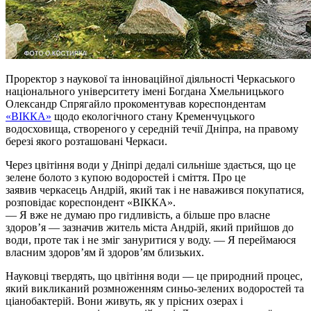
Проректор з наукової та інноваційної діяльності Черкаського
національного університету імені Богдана Хмельницького
Олександр Спрягайло прокоментував кореспондентам
«ВІККА»
щодо екологічного стану Кременчуцького
водосховища, створеного у середній течії Дніпра, на правому
березі якого розташовані Черкаси.
Через цвітіння води у Дніпрі дедалі сильніше здається, що це
зелене болото з купою водоростей і сміття. Про це
заявив черкасець Андрій, який так і не наважився покупатися,
розповідає кореспондент «ВІККА».
— Я вже не думаю про гидливість, а більше про власне
здоров’я — зазначив житель міста Андрій, який прийшов до
води, проте так і не зміг зануритися у воду. — Я переймаюся
власним здоров’ям й здоров’ям близьких.
Науковці твердять, що цвітіння води — це природний процес,
який викликаний розмноженням синьо-зелених водоростей та
ціанобактерій. Вони живуть, як у прісних озерах і