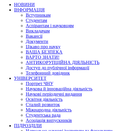
НОВИНИ
ІНФОРМАЦІЯ
Вступникам
Студентам
Аспірантам і науковцям
Викладачам
Вакансії
Документи
Цікаво про науку
ВАША БЕЗПЕКА
ВАРТО ЗНАТИ!
АНТИКОРУПЦІЙНА ДІЯЛЬНІСТЬ
Доступ до публічної інформації
Телефонний довідник
УНІВЕРСИТЕТ
Портрет ЧНУ
Наукова й інноваційна діяльність
Наукові періодичні видання
Освітня діяльність
Сталий розвиток
Міжнародна діяльність
Студентська рада
Асоціація випускників
ПІДРОЗДІЛИ
Навчально-наукові інститути та факультети