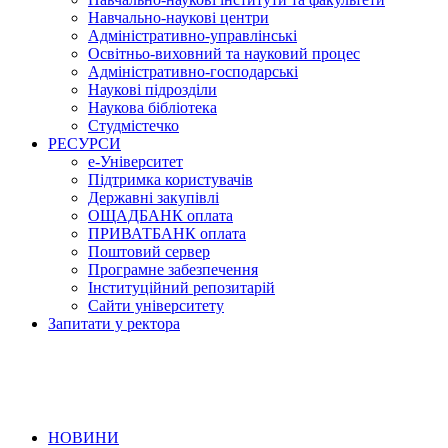
Навчально-наукові центри
Адміністративно-управлінські
Освітньо-виховний та науковий процес
Адміністративно-господарські
Наукові підрозділи
Наукова бібліотека
Студмістечко
РЕСУРСИ
е-Університет
Підтримка користувачів
Державні закупівлі
ОЩАДБАНК оплата
ПРИВАТБАНК оплата
Поштовий сервер
Програмне забезпечення
Інституційний репозитарій
Сайти університету
Запитати у ректора
НОВИНИ