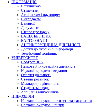
ІНФОРМАЦІЯ
Вступникам
Студентам
Аспірантам і науковцям
Викладачам
Вакансії
Документи
Цікаво про науку
ВАША БЕЗПЕКА
ВАРТО ЗНАТИ!
АНТИКОРУПЦІЙНА ДІЯЛЬНІСТЬ
Доступ до публічної інформації
Телефонний довідник
УНІВЕРСИТЕТ
Портрет ЧНУ
Наукова й інноваційна діяльність
Наукові періодичні видання
Освітня діяльність
Сталий розвиток
Міжнародна діяльність
Студентська рада
Асоціація випускників
ПІДРОЗДІЛИ
Навчально-наукові інститути та факультети
Навчально-наукові центри