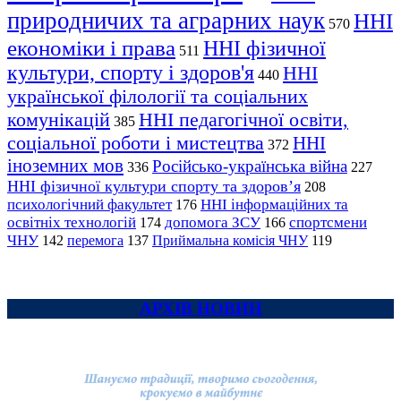
природничих та аграрних наук
ННІ
570
економіки і права
ННІ фізичної
511
культури, спорту і здоров'я
ННІ
440
української філології та соціальних
комунікацій
ННІ педагогічної освіти,
385
соціальної роботи і мистецтва
ННІ
372
іноземних мов
Російсько-українська війна
336
227
ННІ фізичної культури спорту та здоров’я
208
психологічний факультет
ННІ інформаційних та
176
освітніх технологій
допомога ЗСУ
спортсмени
174
166
ЧНУ
перемога
142
137
Приймальна комісія ЧНУ
119
АРХІВ НОВИН