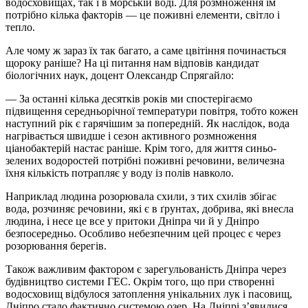
водосховищах, так і в морській воді. Для розмноження їм
потрібно кілька факторів — це поживні елементи, світло і
тепло.
Але чому ж зараз їх так багато, а саме цвітіння починається
щороку раніше? На ці питання нам відповів кандидат
біологічних наук, доцент Олександр
Спрягайло
:
— За останні кілька десятків років ми спостерігаємо
підвищення середньорічної температури повітря, тобто кожен
наступний рік є гарячішим за попередній. Як наслідок, вода
нагрівається швидше і сезон активного розмноження
ціанобактерій настає раніше. Крім того, для життя синьо-
зелених водоростей потрібні поживні речовини, величезна
їхня кількість потрапляє у воду із полів навколо.
Наприклад людина розорювала схили, з тих схилів збігає
вода, розчиняє речовини, які є в ґрунтах, добрива, які внесла
людина, і несе це все у притоки Дніпра чи й у Дніпро
безпосередньо. Особливо небезпечним цей процес є через
розорювання берегів.
Також важливим фактором є зарегульованість Дніпра через
будівництво системи ГЕС. Окрім того, що при створенні
водосховищ відбулося затоплення унікальних лук і пасовищ,
Дніпро стало фактично системою озер. На Дніпрі з’явилися