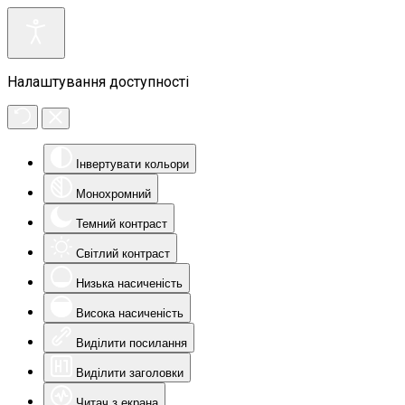
Налаштування доступності
Інвертувати кольори
Монохромний
Темний контраст
Світлий контраст
Низька насиченість
Висока насиченість
Виділити посилання
Виділити заголовки
Читач з екрана