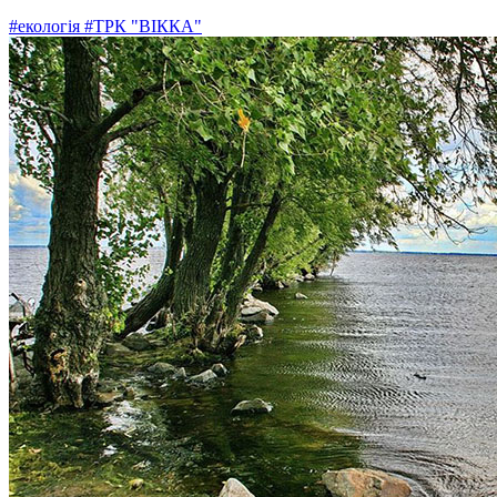
#екологія
#ТРК "ВІККА"