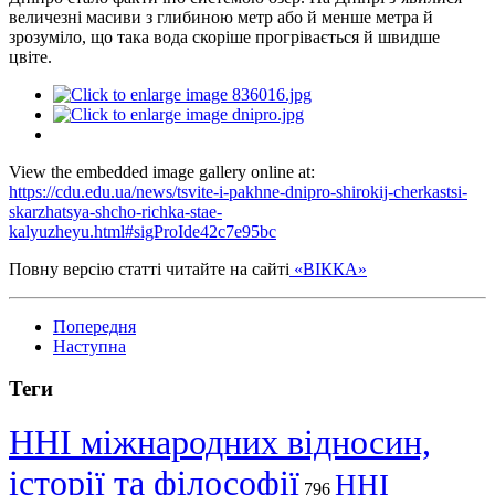
величезні масиви з глибиною метр або й менше метра й
зрозуміло, що така вода скоріше прогрівається й швидше
цвіте.
View the embedded image gallery online at:
https://cdu.edu.ua/news/tsvite-i-pakhne-dnipro-shirokij-cherkastsi-
skarzhatsya-shcho-richka-stae-
kalyuzheyu.html#sigProIde42c7e95bc
Повну версію статті читайте на сайті
«ВІККА»
Попередня
Наступна
Теги
ННІ міжнародних відносин,
історії та філософії
ННІ
796