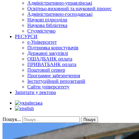
Адміністративно-управлінські
Освітньо-виховний та науковий процес
Адміністративно-господарські
Наукові підрозділи
Наукова бібліотека
Студмістечко
РЕСУРСИ
е-Університет
Підтримка користувачів
Державні закупівлі
ОЩАДБАНК оплата
ПРИВАТБАНК оплата
Поштовий сервер
Програмне забезпечення
Інституційний репозитарій
Сайти університету
Запитати у ректора
Пошук...
Пошук