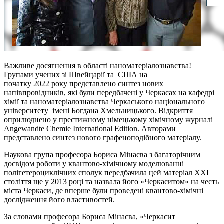
Важливе досягнення в області наноматеріалознавства!
Групами учених зі Швейцарії та США на
початку 2022 року
представлено синтез нових
напівпровідників, які були передбачені у Черкасах на кафедрі
хімії та наноматеріалознавства Черкаського національного
університету імені Богдана Хмельницького. Відкриття
оприлюднено у престижному німецькому хімічному журналі
Angewandte Chemie International Edition. Авторами
представлено синтез нового графеноподібного матеріалу.
Наукова група професора Бориса Мінаєва з багаторічним
досвідом роботи у квантово-хімічному моделюванні
полігетероциклічних сполук передбачила цей матеріал XXI
століття ще у 2013 році та назвала його «Черкаситом» на честь
міста Черкаси, де вперше були проведені квантово-хімічні
дослідження його властивостей.
За словами професора Бориса Мінаєва, «Черкасит