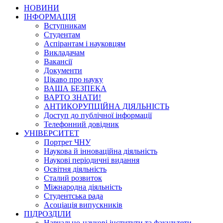
НОВИНИ
ІНФОРМАЦІЯ
Вступникам
Студентам
Аспірантам і науковцям
Викладачам
Вакансії
Документи
Цікаво про науку
ВАША БЕЗПЕКА
ВАРТО ЗНАТИ!
АНТИКОРУПЦІЙНА ДІЯЛЬНІСТЬ
Доступ до публічної інформації
Телефонний довідник
УНІВЕРСИТЕТ
Портрет ЧНУ
Наукова й інноваційна діяльність
Наукові періодичні видання
Освітня діяльність
Сталий розвиток
Міжнародна діяльність
Студентська рада
Асоціація випускників
ПІДРОЗДІЛИ
Навчально-наукові інститути та факультети