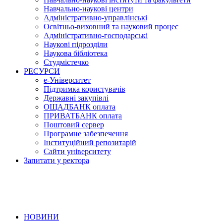
Навчально-наукові центри
Адміністративно-управлінські
Освітньо-виховний та науковий процес
Адміністративно-господарські
Наукові підрозділи
Наукова бібліотека
Студмістечко
РЕСУРСИ
е-Університет
Підтримка користувачів
Державні закупівлі
ОЩАДБАНК оплата
ПРИВАТБАНК оплата
Поштовий сервер
Програмне забезпечення
Інституційний репозитарій
Сайти університету
Запитати у ректора
НОВИНИ