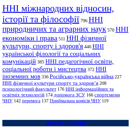
ННІ міжнародних відносин,
історії та філософії
ННІ
796
природничих та аграрних наук
ННІ
570
економіки і права
ННІ фізичної
511
культури, спорту і здоров'я
ННІ
440
української філології та соціальних
комунікацій
ННІ педагогічної освіти,
385
соціальної роботи і мистецтва
ННІ
372
іноземних мов
Російсько-українська війна
336
227
ННІ фізичної культури спорту та здоров’я
208
психологічний факультет
ННІ інформаційних та
176
освітніх технологій
допомога ЗСУ
спортсмени
174
166
ЧНУ
перемога
142
137
Приймальна комісія ЧНУ
119
АРХІВ НОВИН