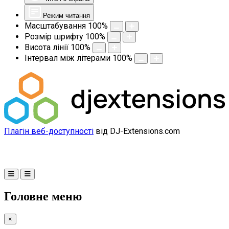
Режим читання
Масштабування
100
%
Розмір шрифту
100
%
Висота лінії
100
%
Інтервал між літерами
100
%
Плагін веб-доступності
від DJ-Extensions.com
Головне меню
×