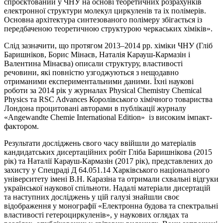
спроєктований у ЧНУ на основі теоретичних розрахунків
електронної структури молекул циркуленів та іх полімерів.
Основна архітектура синтезованого полімеру збігається із
передбаченою теоретичною структурою черкаських хіміків».
Слід зазначити, що протягом 2013–2014 рр. хіміки ЧНУ (Гліб
Баришніков, Борис Мінаєв, Наталія Карауш-Кармазін і
Валентина Мінаєва) описали структуру, властивості
речовини, які повністю узгоджуються з нещодавно
отриманими експериментальними даними. Їхні наукові
роботи за 2014 рік у журналах Physical Chemistry Chemical
Physics та RSC Advances Королівського хімічного товариства
Лондона процитовані авторами в публікації журналу
«Angewandte Chemie International Edition» із високим імпакт-
фактором.
Результати досліджень свого часу ввійшли до матеріалів
кандидатських дисертаційних робіт Гліба Баришнікова (2015
рік) та Наталії Карауш-Кармазін (2017 рік), представлених до
захисту у Спецраді Д 64.051.14 Харківського національного
університету імені В.Н. Каразіна та отримали схвальні відгуки
української наукової спільноти. Надалі матеріали дисертацій
та наступних досліджень у цій галузі знайшли своє
відображення у монографії «Електронна будова та спектральні
властивості гетероциркуленів», у наукових оглядах та