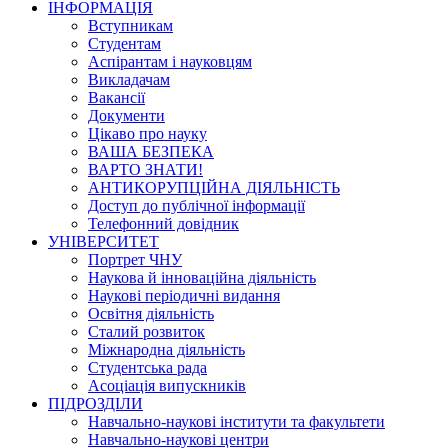
ІНФОРМАЦІЯ
Вступникам
Студентам
Аспірантам і науковцям
Викладачам
Вакансії
Документи
Цікаво про науку
ВАША БЕЗПЕКА
ВАРТО ЗНАТИ!
АНТИКОРУПЦІЙНА ДІЯЛЬНІСТЬ
Доступ до публічної інформації
Телефонний довідник
УНІВЕРСИТЕТ
Портрет ЧНУ
Наукова й інноваційна діяльність
Наукові періодичні видання
Освітня діяльність
Сталий розвиток
Міжнародна діяльність
Студентська рада
Асоціація випускників
ПІДРОЗДІЛИ
Навчально-наукові інститути та факультети
Навчально-наукові центри