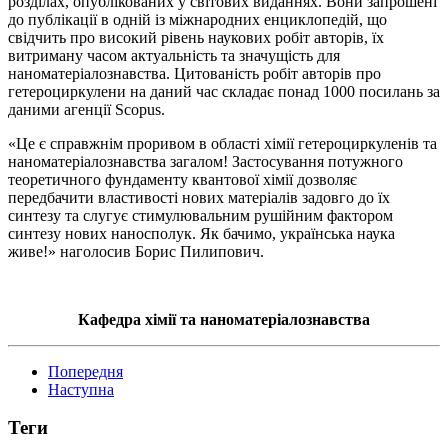
розділах, опублікованих у світових виданнях. Вони запрошені
до публікації в одній із міжнародних енциклопедій, що
свідчить про високий рівень наукових робіт авторів, їх
витриману часом актуальність та значущість для
наноматеріалознавства. Цитованість робіт авторів про
гетероциркулени на даний час складає понад 1000 посилань за
даними агенції Scopus.
«Це є справжнім проривом в області хімії гетероциркуленів та
наноматеріалознавства загалом! Застосування потужного
теоретичного фундаменту квантової хімії дозволяє
передбачити властивості нових матеріалів задовго до їх
синтезу та слугує стимулювальним рушійним фактором
синтезу нових наносполук. Як бачимо, українська наука
живе!» наголосив Борис Пилипович.
Кафедра хімії та наноматеріалознавства
Попередня
Наступна
Теги