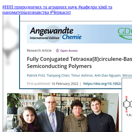
#ННІ природничих та аграрних наук
#кафедра хімії та
наноматеріалознавства
#Черкасит