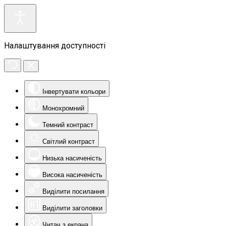
Налаштування доступності
Інвертувати кольори
Монохромний
Темний контраст
Світлий контраст
Низька насиченість
Висока насиченість
Виділити посилання
Виділити заголовки
Читач з екрана