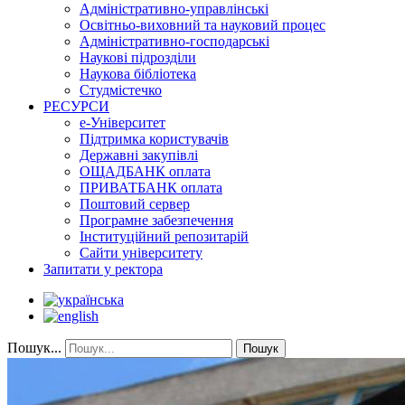
Адміністративно-управлінські
Освітньо-виховний та науковий процес
Адміністративно-господарські
Наукові підрозділи
Наукова бібліотека
Студмістечко
РЕСУРСИ
е-Університет
Підтримка користувачів
Державні закупівлі
ОЩАДБАНК оплата
ПРИВАТБАНК оплата
Поштовий сервер
Програмне забезпечення
Інституційний репозитарій
Сайти університету
Запитати у ректора
Пошук...
Пошук