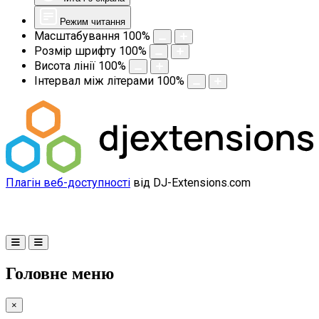
Режим читання
Масштабування
100
%
Розмір шрифту
100
%
Висота лінії
100
%
Інтервал між літерами
100
%
Плагін веб-доступності
від DJ-Extensions.com
Головне меню
×