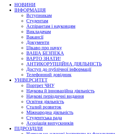
НОВИНИ
ІНФОРМАЦІЯ
Вступникам
Студентам
Аспірантам і науковцям
Викладачам
Вакансії
Документи
Цікаво про науку
ВАША БЕЗПЕКА
ВАРТО ЗНАТИ!
АНТИКОРУПЦІЙНА ДІЯЛЬНІСТЬ
Доступ до публічної інформації
Телефонний довідник
УНІВЕРСИТЕТ
Портрет ЧНУ
Наукова й інноваційна діяльність
Наукові періодичні видання
Освітня діяльність
Сталий розвиток
Міжнародна діяльність
Студентська рада
Асоціація випускників
ПІДРОЗДІЛИ
Навчально-наукові інститути та факультети