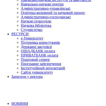
Навчально-наукові центри
Адміністративно-управлінські
Освітньо-виховний та науковий процес
Адміністративно-господарські
Наукові підрозділи
Наукова бібліотека
Студмістечко
РЕСУРСИ
е-Університет
Підтримка користувачів
Державні закупівлі
ОЩАДБАНК оплата
ПРИВАТБАНК оплата
Поштовий сервер
Програмне забезпечення
Інституційний репозитарій
Сайти університету
Запитати у ректора
НОВИНИ