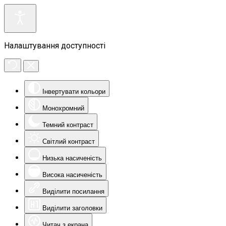
Налаштування доступності
Інвертувати кольори
Монохромний
Темний контраст
Світлий контраст
Низька насиченість
Висока насиченість
Виділити посилання
Виділити заголовки
Читач з екрана