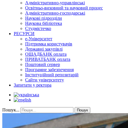
Адміністративно-управлінські
Освітньо-виховний та науковий процес
Адміністративно-господарські
Наукові підрозділи
Наукова бібліотека
Студмістечко
РЕСУРСИ
е-Університет
Підтримка користувачів
Державні закупівлі
ОЩАДБАНК оплата
ПРИВАТБАНК оплата
Поштовий сервер
Програмне забезпечення
Інституційний репозитарій
Сайти університету
Запитати у ректора
Пошук...
Пошук