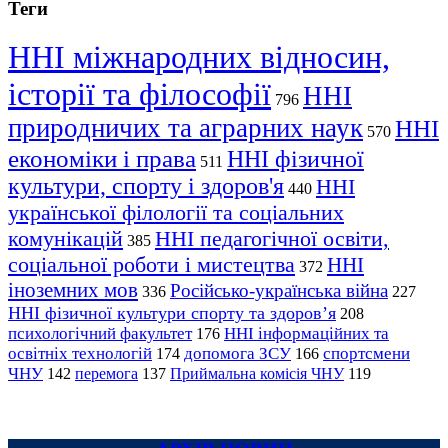
Теги
ННІ міжнародних відносин,
історії та філософії
ННІ
796
природничих та аграрних наук
ННІ
570
економіки і права
ННІ фізичної
511
культури, спорту і здоров'я
ННІ
440
української філології та соціальних
комунікацій
ННІ педагогічної освіти,
385
соціальної роботи і мистецтва
ННІ
372
іноземних мов
Російсько-українська війна
336
227
ННІ фізичної культури спорту та здоров’я
208
психологічний факультет
ННІ інформаційних та
176
освітніх технологій
допомога ЗСУ
спортсмени
174
166
ЧНУ
перемога
142
137
Приймальна комісія ЧНУ
119