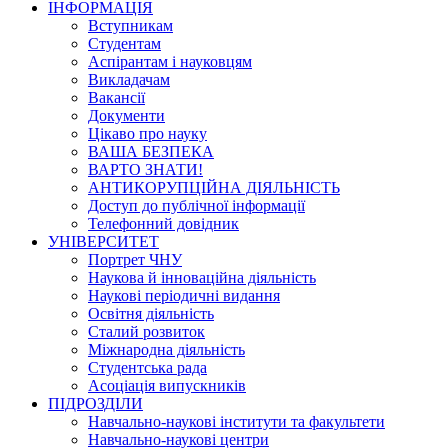
ІНФОРМАЦІЯ
Вступникам
Студентам
Аспірантам і науковцям
Викладачам
Вакансії
Документи
Цікаво про науку
ВАША БЕЗПЕКА
ВАРТО ЗНАТИ!
АНТИКОРУПЦІЙНА ДІЯЛЬНІСТЬ
Доступ до публічної інформації
Телефонний довідник
УНІВЕРСИТЕТ
Портрет ЧНУ
Наукова й інноваційна діяльність
Наукові періодичні видання
Освітня діяльність
Сталий розвиток
Міжнародна діяльність
Студентська рада
Асоціація випускників
ПІДРОЗДІЛИ
Навчально-наукові інститути та факультети
Навчально-наукові центри