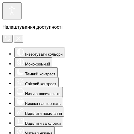
Налаштування доступності
Інвертувати кольори
Монохромний
Темний контраст
Світлий контраст
Низька насиченість
Висока насиченість
Виділити посилання
Виділити заголовки
Читач з екрана