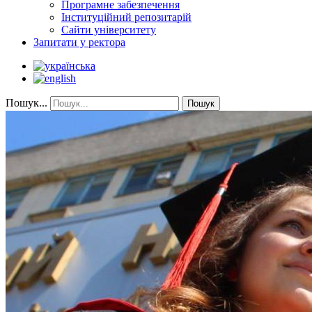
Програмне забезпечення
Інституційний репозитарій
Сайти університету
Запитати у ректора
Пошук...
Пошук