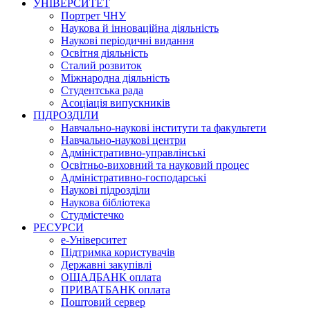
УНІВЕРСИТЕТ
Портрет ЧНУ
Наукова й інноваційна діяльність
Наукові періодичні видання
Освітня діяльність
Сталий розвиток
Міжнародна діяльність
Студентська рада
Асоціація випускників
ПІДРОЗДІЛИ
Навчально-наукові інститути та факультети
Навчально-наукові центри
Адміністративно-управлінські
Освітньо-виховний та науковий процес
Адміністративно-господарські
Наукові підрозділи
Наукова бібліотека
Студмістечко
РЕСУРСИ
е-Університет
Підтримка користувачів
Державні закупівлі
ОЩАДБАНК оплата
ПРИВАТБАНК оплата
Поштовий сервер