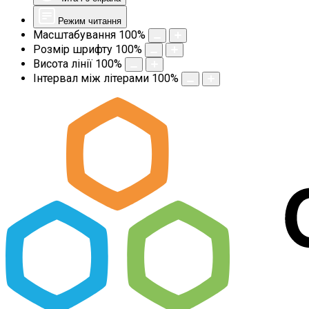
Режим читання
Масштабування
100
%
Розмір шрифту
100
%
Висота лінії
100
%
Інтервал між літерами
100
%