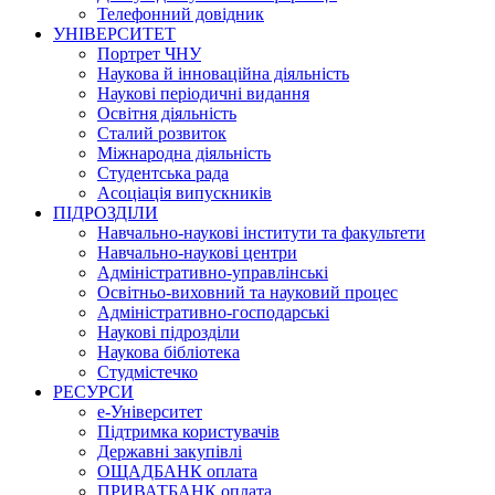
Телефонний довідник
УНІВЕРСИТЕТ
Портрет ЧНУ
Наукова й інноваційна діяльність
Наукові періодичні видання
Освітня діяльність
Сталий розвиток
Міжнародна діяльність
Студентська рада
Асоціація випускників
ПІДРОЗДІЛИ
Навчально-наукові інститути та факультети
Навчально-наукові центри
Адміністративно-управлінські
Освітньо-виховний та науковий процес
Адміністративно-господарські
Наукові підрозділи
Наукова бібліотека
Студмістечко
РЕСУРСИ
е-Університет
Підтримка користувачів
Державні закупівлі
ОЩАДБАНК оплата
ПРИВАТБАНК оплата