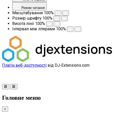
Режим читання
Масштабування
100
%
Розмір шрифту
100
%
Висота лінії
100
%
Інтервал між літерами
100
%
Плагін веб-доступності
від DJ-Extensions.com
Головне меню
×