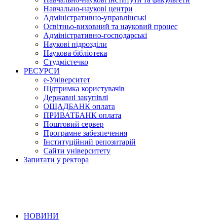
Навчально-наукові центри
Адміністративно-управлінські
Освітньо-виховний та науковий процес
Адміністративно-господарські
Наукові підрозділи
Наукова бібліотека
Студмістечко
РЕСУРСИ
е-Університет
Підтримка користувачів
Державні закупівлі
ОЩАДБАНК оплата
ПРИВАТБАНК оплата
Поштовий сервер
Програмне забезпечення
Інституційний репозитарій
Сайти університету
Запитати у ректора
НОВИНИ