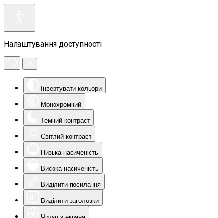
Налаштування доступності
Інвертувати кольори
Монохромний
Темний контраст
Світлий контраст
Низька насиченість
Висока насиченість
Виділити посилання
Виділити заголовки
Читач з екрана