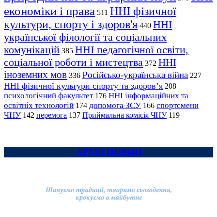
економіки і права
ННІ фізичної
511
культури, спорту і здоров'я
ННІ
440
української філології та соціальних
комунікацій
ННІ педагогічної освіти,
385
соціальної роботи і мистецтва
ННІ
372
іноземних мов
Російсько-українська війна
336
227
ННІ фізичної культури спорту та здоров’я
208
психологічний факультет
ННІ інформаційних та
176
освітніх технологій
допомога ЗСУ
спортсмени
174
166
ЧНУ
перемога
142
137
Приймальна комісія ЧНУ
119
АРХІВ НОВИН