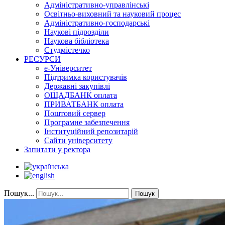
Адміністративно-управлінські
Освітньо-виховний та науковий процес
Адміністративно-господарські
Наукові підрозділи
Наукова бібліотека
Студмістечко
РЕСУРСИ
е-Університет
Підтримка користувачів
Державні закупівлі
ОЩАДБАНК оплата
ПРИВАТБАНК оплата
Поштовий сервер
Програмне забезпечення
Інституційний репозитарій
Сайти університету
Запитати у ректора
Пошук...
Пошук