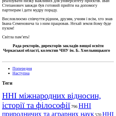
реалізувати низку важливих для університету проєктів. Іван
Степанович завжди був готовий прийти на допомогу
партнерам і дати мудру пораду.
Висловлюємо співчуття рідним, друзям, учням і всім, хто знав
Івана Семеновича та з ним працював. Нехай земля йому буде
пухом!
Світла пам’ять!
Рада ректорів, директорів закладів вищої освіти
Черкаської області, колектив
ЧНУ ім. Б. Хмельницького
Попередня
Наступна
Теги
ННІ міжнародних відносин,
історії та філософії
ННІ
796
природничих та аграрних наук
ННІ
570