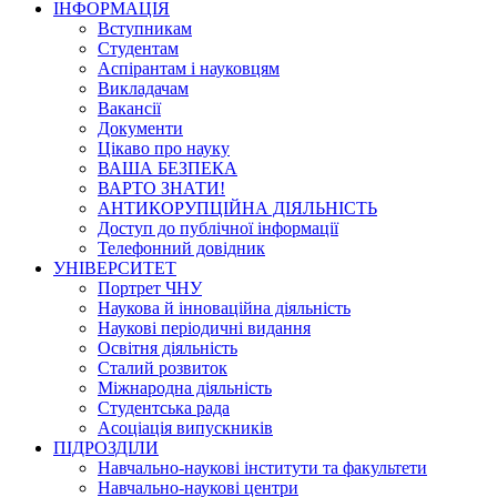
ІНФОРМАЦІЯ
Вступникам
Студентам
Аспірантам і науковцям
Викладачам
Вакансії
Документи
Цікаво про науку
ВАША БЕЗПЕКА
ВАРТО ЗНАТИ!
АНТИКОРУПЦІЙНА ДІЯЛЬНІСТЬ
Доступ до публічної інформації
Телефонний довідник
УНІВЕРСИТЕТ
Портрет ЧНУ
Наукова й інноваційна діяльність
Наукові періодичні видання
Освітня діяльність
Сталий розвиток
Міжнародна діяльність
Студентська рада
Асоціація випускників
ПІДРОЗДІЛИ
Навчально-наукові інститути та факультети
Навчально-наукові центри