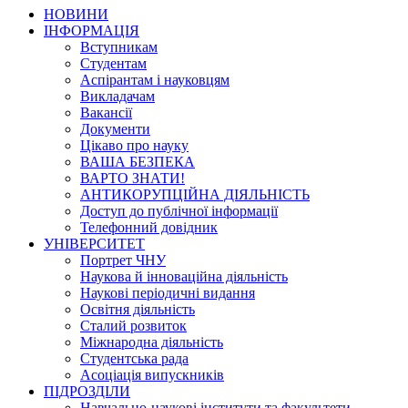
НОВИНИ
ІНФОРМАЦІЯ
Вступникам
Студентам
Аспірантам і науковцям
Викладачам
Вакансії
Документи
Цікаво про науку
ВАША БЕЗПЕКА
ВАРТО ЗНАТИ!
АНТИКОРУПЦІЙНА ДІЯЛЬНІСТЬ
Доступ до публічної інформації
Телефонний довідник
УНІВЕРСИТЕТ
Портрет ЧНУ
Наукова й інноваційна діяльність
Наукові періодичні видання
Освітня діяльність
Сталий розвиток
Міжнародна діяльність
Студентська рада
Асоціація випускників
ПІДРОЗДІЛИ
Навчально-наукові інститути та факультети