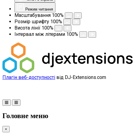
Режим читання
Масштабування
100
%
Розмір шрифту
100
%
Висота лінії
100
%
Інтервал між літерами
100
%
Плагін веб-доступності
від DJ-Extensions.com
Головне меню
×