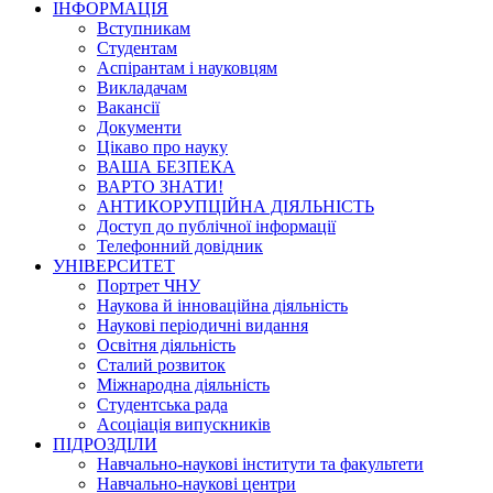
ІНФОРМАЦІЯ
Вступникам
Студентам
Аспірантам і науковцям
Викладачам
Вакансії
Документи
Цікаво про науку
ВАША БЕЗПЕКА
ВАРТО ЗНАТИ!
АНТИКОРУПЦІЙНА ДІЯЛЬНІСТЬ
Доступ до публічної інформації
Телефонний довідник
УНІВЕРСИТЕТ
Портрет ЧНУ
Наукова й інноваційна діяльність
Наукові періодичні видання
Освітня діяльність
Сталий розвиток
Міжнародна діяльність
Студентська рада
Асоціація випускників
ПІДРОЗДІЛИ
Навчально-наукові інститути та факультети
Навчально-наукові центри