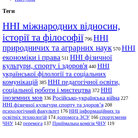
Теги
ННІ міжнародних відносин,
історії та філософії
ННІ
796
природничих та аграрних наук
ННІ
570
економіки і права
ННІ фізичної
511
культури, спорту і здоров'я
ННІ
440
української філології та соціальних
комунікацій
ННІ педагогічної освіти,
385
соціальної роботи і мистецтва
ННІ
372
іноземних мов
Російсько-українська війна
336
227
ННІ фізичної культури спорту та здоров’я
208
психологічний факультет
ННІ інформаційних та
176
освітніх технологій
допомога ЗСУ
спортсмени
174
166
ЧНУ
перемога
142
137
Приймальна комісія ЧНУ
119