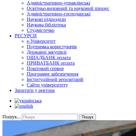
Адміністративно-управлінські
Освітньо-виховний та науковий процес
Адміністративно-господарські
Наукові підрозділи
Наукова бібліотека
Студмістечко
РЕСУРСИ
е-Університет
Підтримка користувачів
Державні закупівлі
ОЩАДБАНК оплата
ПРИВАТБАНК оплата
Поштовий сервер
Програмне забезпечення
Інституційний репозитарій
Сайти університету
Запитати у ректора
Пошук...
Пошук