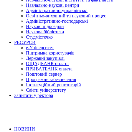
Навчально-наукові центри
Адміністративно-управлінські
Освітньо-виховний та науковий процес
Адміністративно-господарські
Наукові підрозділи
Наукова бібліотека
Студмістечко
РЕСУРСИ
е-Університет
Підтримка користувачів
Державні закупівлі
ОЩАДБАНК оплата
ПРИВАТБАНК оплата
Поштовий сервер
Програмне забезпечення
Інституційний репозитарій
Сайти університету
Запитати у ректора
НОВИНИ