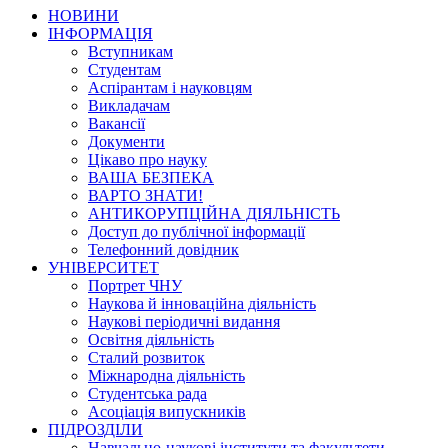
НОВИНИ
ІНФОРМАЦІЯ
Вступникам
Студентам
Аспірантам і науковцям
Викладачам
Вакансії
Документи
Цікаво про науку
ВАША БЕЗПЕКА
ВАРТО ЗНАТИ!
АНТИКОРУПЦІЙНА ДІЯЛЬНІСТЬ
Доступ до публічної інформації
Телефонний довідник
УНІВЕРСИТЕТ
Портрет ЧНУ
Наукова й інноваційна діяльність
Наукові періодичні видання
Освітня діяльність
Сталий розвиток
Міжнародна діяльність
Студентська рада
Асоціація випускників
ПІДРОЗДІЛИ
Навчально-наукові інститути та факультети