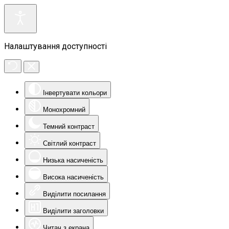
Налаштування доступності
Інвертувати кольори
Монохромний
Темний контраст
Світлий контраст
Низька насиченість
Висока насиченість
Виділити посилання
Виділити заголовки
Читач з екрана