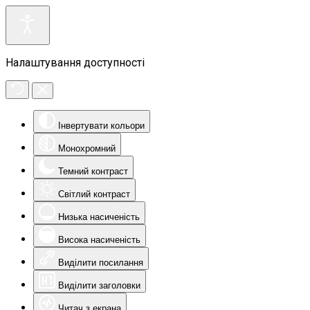
Налаштування доступності
Інвертувати кольори
Монохромний
Темний контраст
Світлий контраст
Низька насиченість
Висока насиченість
Виділити посилання
Виділити заголовки
Читач з екрана