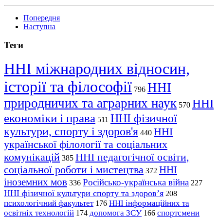
Попередня
Наступна
Теги
ННІ міжнародних відносин,
історії та філософії
ННІ
796
природничих та аграрних наук
ННІ
570
економіки і права
ННІ фізичної
511
культури, спорту і здоров'я
ННІ
440
української філології та соціальних
комунікацій
ННІ педагогічної освіти,
385
соціальної роботи і мистецтва
ННІ
372
іноземних мов
Російсько-українська війна
336
227
ННІ фізичної культури спорту та здоров’я
208
психологічний факультет
ННІ інформаційних та
176
освітніх технологій
допомога ЗСУ
спортсмени
174
166