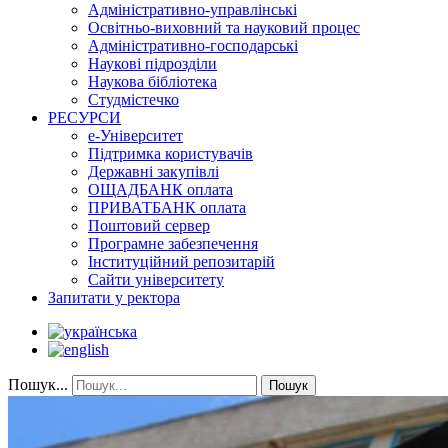
Адміністративно-управлінські
Освітньо-виховний та науковий процес
Адміністративно-господарські
Наукові підрозділи
Наукова бібліотека
Студмістечко
РЕСУРСИ
е-Університет
Підтримка користувачів
Державні закупівлі
ОЩАДБАНК оплата
ПРИВАТБАНК оплата
Поштовий сервер
Програмне забезпечення
Інституційний репозитарій
Сайти університету
Запитати у ректора
Пошук...
Пошук