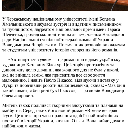
У Черкаському національному університеті імені Богдана
Хмельницького відбулася зустріч із видатним письменником
та публіцистом, лауреатом Національної премії імені Тараса
Шевченка, громадсько-політичним діячем, членом Наглядової
ради Національної суспільної телерадіокомпанії України
Володимиром Яворівським. Письменник розповів викладачам
та студентам університету історію створення його романів.
— «Автопортрет з уяви» — це роман про відому українську
художницю Катерину Білокур. Це історія про трагічну та
дивовижну долю дівчини, яка жодного дня не була у школі,
яка не вийшла заміж, яка присвятила все своє життя
малюванню. І навіть Пабло Пікассо, відвідуючи виставку у
Луврі та побачивши роботи нашої землячки, сказав: «Мав би я
такий талант, я би тричі був Пікассо», — розповів Володимир
Олександрович.
Митець також поділився творчими здобутками та планами на
майбутнє. Серед таких його новий роман «В мене вечеряв
Ісус». Це книга про часи правління однієї з найпомітніших
постатей в історії України, княгині Ольги. Вона вийде друком
найближчим часом.