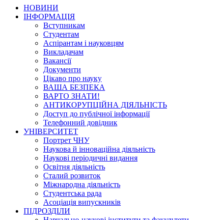
НОВИНИ
ІНФОРМАЦІЯ
Вступникам
Студентам
Аспірантам і науковцям
Викладачам
Вакансії
Документи
Цікаво про науку
ВАША БЕЗПЕКА
ВАРТО ЗНАТИ!
АНТИКОРУПЦІЙНА ДІЯЛЬНІСТЬ
Доступ до публічної інформації
Телефонний довідник
УНІВЕРСИТЕТ
Портрет ЧНУ
Наукова й інноваційна діяльність
Наукові періодичні видання
Освітня діяльність
Сталий розвиток
Міжнародна діяльність
Студентська рада
Асоціація випускників
ПІДРОЗДІЛИ
Навчально-наукові інститути та факультети