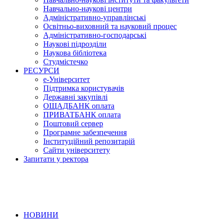
Навчально-наукові центри
Адміністративно-управлінські
Освітньо-виховний та науковий процес
Адміністративно-господарські
Наукові підрозділи
Наукова бібліотека
Студмістечко
РЕСУРСИ
е-Університет
Підтримка користувачів
Державні закупівлі
ОЩАДБАНК оплата
ПРИВАТБАНК оплата
Поштовий сервер
Програмне забезпечення
Інституційний репозитарій
Сайти університету
Запитати у ректора
НОВИНИ