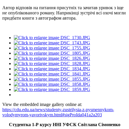
Автор відповів на питання присутніх та зачитав уривок з іще
не опублікованого роману. Наприкінці зустрічі всі охочі могли
придбати книги з автографом автора.
View the embedded image gallery online at:
https://cdu.edu.ua/news/studenty-zustrilysia-z-pysmennykom-
volodymyrom-yavorivskym.html#sigProIda041a2a203
Студентка 1-Р курсу ННІ УФСК Світлана Сімоненко