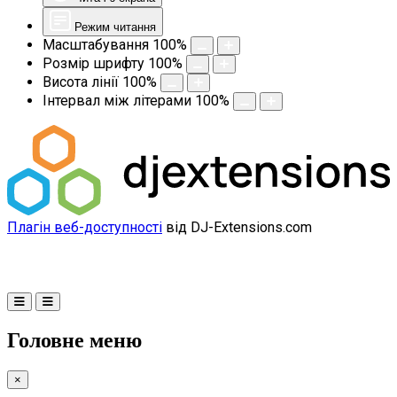
Режим читання
Масштабування
100
%
Розмір шрифту
100
%
Висота лінії
100
%
Інтервал між літерами
100
%
Плагін веб-доступності
від DJ-Extensions.com
Головне меню
×