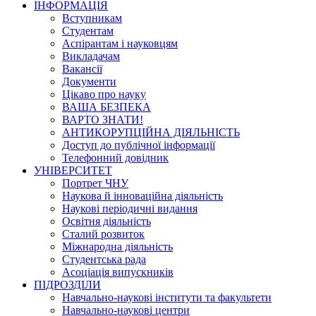
ІНФОРМАЦІЯ
Вступникам
Студентам
Аспірантам і науковцям
Викладачам
Вакансії
Документи
Цікаво про науку
ВАША БЕЗПЕКА
ВАРТО ЗНАТИ!
АНТИКОРУПЦІЙНА ДІЯЛЬНІСТЬ
Доступ до публічної інформації
Телефонний довідник
УНІВЕРСИТЕТ
Портрет ЧНУ
Наукова й інноваційна діяльність
Наукові періодичні видання
Освітня діяльність
Сталий розвиток
Міжнародна діяльність
Студентська рада
Асоціація випускників
ПІДРОЗДІЛИ
Навчально-наукові інститути та факультети
Навчально-наукові центри