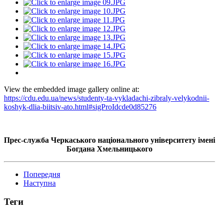
View the embedded image gallery online at:
https://cdu.edu.ua/news/studenty-ta-vykladachi-zibraly-velykodnii-
koshyk-dlia-biitsiv-ato.html#sigProIdcde0d85276
Прес-служба Черкаського національного університету імені
Богдана Хмельницького
Попередня
Наступна
Теги