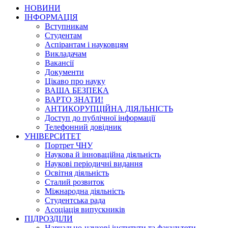
НОВИНИ
ІНФОРМАЦІЯ
Вступникам
Студентам
Аспірантам і науковцям
Викладачам
Вакансії
Документи
Цікаво про науку
ВАША БЕЗПЕКА
ВАРТО ЗНАТИ!
АНТИКОРУПЦІЙНА ДІЯЛЬНІСТЬ
Доступ до публічної інформації
Телефонний довідник
УНІВЕРСИТЕТ
Портрет ЧНУ
Наукова й інноваційна діяльність
Наукові періодичні видання
Освітня діяльність
Сталий розвиток
Міжнародна діяльність
Студентська рада
Асоціація випускників
ПІДРОЗДІЛИ
Навчально-наукові інститути та факультети