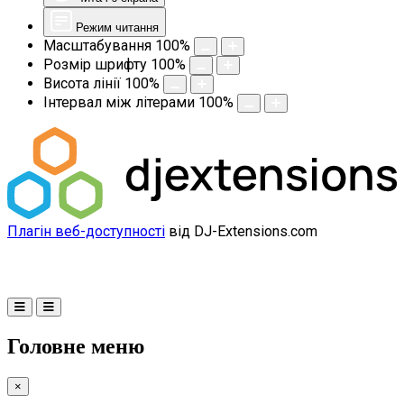
Режим читання
Масштабування
100
%
Розмір шрифту
100
%
Висота лінії
100
%
Інтервал між літерами
100
%
Плагін веб-доступності
від DJ-Extensions.com
Головне меню
×