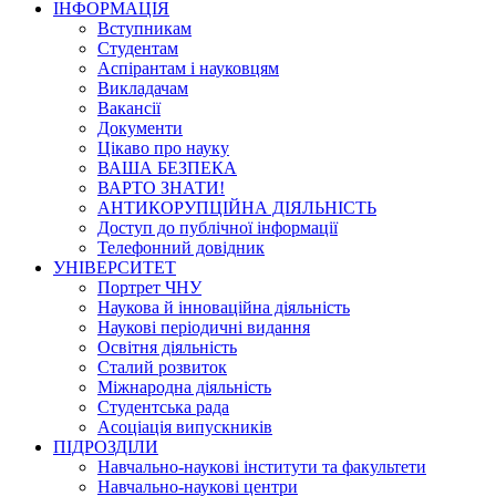
ІНФОРМАЦІЯ
Вступникам
Студентам
Аспірантам і науковцям
Викладачам
Вакансії
Документи
Цікаво про науку
ВАША БЕЗПЕКА
ВАРТО ЗНАТИ!
АНТИКОРУПЦІЙНА ДІЯЛЬНІСТЬ
Доступ до публічної інформації
Телефонний довідник
УНІВЕРСИТЕТ
Портрет ЧНУ
Наукова й інноваційна діяльність
Наукові періодичні видання
Освітня діяльність
Сталий розвиток
Міжнародна діяльність
Студентська рада
Асоціація випускників
ПІДРОЗДІЛИ
Навчально-наукові інститути та факультети
Навчально-наукові центри