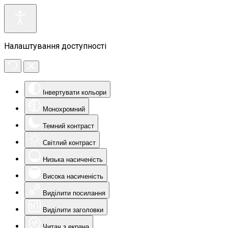
Налаштування доступності
Інвертувати кольори
Монохромний
Темний контраст
Світлий контраст
Низька насиченість
Висока насиченість
Виділити посилання
Виділити заголовки
Читач з екрана