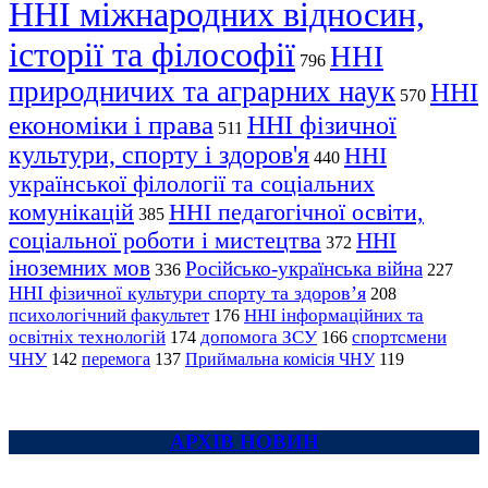
ННІ міжнародних відносин,
історії та філософії
ННІ
796
природничих та аграрних наук
ННІ
570
економіки і права
ННІ фізичної
511
культури, спорту і здоров'я
ННІ
440
української філології та соціальних
комунікацій
ННІ педагогічної освіти,
385
соціальної роботи і мистецтва
ННІ
372
іноземних мов
Російсько-українська війна
336
227
ННІ фізичної культури спорту та здоров’я
208
психологічний факультет
ННІ інформаційних та
176
освітніх технологій
допомога ЗСУ
спортсмени
174
166
ЧНУ
перемога
142
137
Приймальна комісія ЧНУ
119
АРХІВ НОВИН