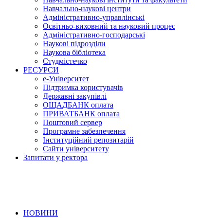
Навчально-наукові центри
Адміністративно-управлінські
Освітньо-виховний та науковий процес
Адміністративно-господарські
Наукові підрозділи
Наукова бібліотека
Студмістечко
РЕСУРСИ
е-Університет
Підтримка користувачів
Державні закупівлі
ОЩАДБАНК оплата
ПРИВАТБАНК оплата
Поштовий сервер
Програмне забезпечення
Інституційний репозитарій
Сайти університету
Запитати у ректора
НОВИНИ