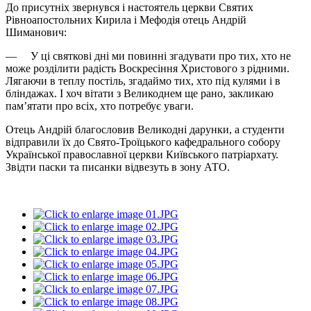
До присутніх звернувся і настоятель церкви Святих
Рівноапостольних Кирила і Мефодія отець Андрій
Шиманович:
— У ці святкові дні ми повинні згадувати про тих, хто не
може розділити радість Воскресіння Христового з рідними.
Лягаючи в теплу постіль, згадаймо тих, хто під кулями і в
бліндажах. І хоч вітати з Великоднем ще рано, закликаю
пам’ятати про всіх, хто потребує уваги.
Отець Андрій благословив Великодні дарунки, а студенти
відправили їх до Свято-Троїцького кафедрального собору
Української православної церкви Київського патріархату.
Звідти паски та писанки відвезуть в зону АТО.