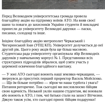
Перед Великоднем університетська громада провела
благодійну акцію на підтримку воїнів АТО. На вияв своєї
шани та поваги до захисників України студенти й викладачі
принесли до університету Великодні дарунки — паски,
писанки, солодощі та інше.
Ініціює благодійну акцію митрополит Черкаський і
Чигиринський Іоан (УПЦ КП). Університет долучається до неї
другий рік. Цього року акція була ще більш масовою.
Студентська рада університету організувала збір Великодніх
дарунків у навчальному корпусі № 1. Представники всіх
структурних підрозділів зібралися, щоб узяти участь у
церемонії освячення благодійного вантажу.
— У зоні АТО сьогодні воюють наші земляки-черкащани, —
звернувся до присутніх перший проректор Василь Мойсієнко.
— Що їм більше потрібно — зброя чи наша турбота і увага?
Питання риторичне. Тож сьогодні ми висловлюємо бійцям
свою вдячність. Низький уклін нашим студентам, які воювали
або воюють в АТО, і тим, чиї батьки стали на захист Вітчизни.
Дякую також усім, хто сьогодні приніс бійцям подарунки!