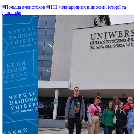
#Польща
#ченстохов
#ННІ міжнародних відносин, історії та
філософії