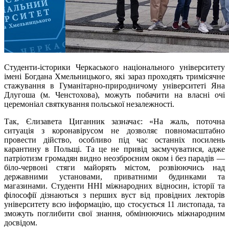
Студенти-історики Черкаського національного університету
імені Богдана Хмельницького, які зараз проходять тримісячне
стажування в Гуманітарно-природничому університеті Яна
Длугоша (м. Ченстохова), можуть побачити на власні очі
церемоніал святкування польської незалежності.
Так, Єлизавета Циганник зазначає: «На жаль, поточна
ситуація з коронавірусом не дозволяє повномасштабно
провести дійство, особливо під час останніх посилень
карантину в Польщі. Та це не привід засмучуватися, адже
патріотизм громадян видно неозброєним оком і без парадів —
біло-червоні стяги майорять містом, розвіюючись над
державними установами, приватними будинками та
магазинами. Студенти ННІ міжнародних відносин, історії та
філософії дізнаються з перших вуст від провідних лекторів
університету всю інформацію, що стосується 11 листопада, та
зможуть поглибити свої знання, обмінюючись міжнародним
досвідом.