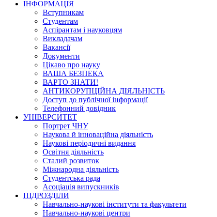
ІНФОРМАЦІЯ
Вступникам
Студентам
Аспірантам і науковцям
Викладачам
Вакансії
Документи
Цікаво про науку
ВАША БЕЗПЕКА
ВАРТО ЗНАТИ!
АНТИКОРУПЦІЙНА ДІЯЛЬНІСТЬ
Доступ до публічної інформації
Телефонний довідник
УНІВЕРСИТЕТ
Портрет ЧНУ
Наукова й інноваційна діяльність
Наукові періодичні видання
Освітня діяльність
Сталий розвиток
Міжнародна діяльність
Студентська рада
Асоціація випускників
ПІДРОЗДІЛИ
Навчально-наукові інститути та факультети
Навчально-наукові центри