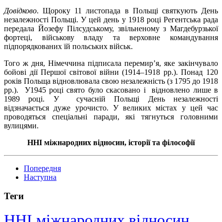
Довідково
. Щороку 11 листопада в Польщі святкують День
незалежності Польщі. У цей день у 1918 році Регентська рада
передала Йозефу Пілсудському, звільненому з Магдебурзької
фортеці, військову владу та верховне командування
підпорядкованих їй польських військ.
Того ж дня, Німеччина підписала перемир’я, яке закінчувало
бойові дії Першої світової війни (1914–1918 рр.). Понад 120
років Польща відновлювала свою незалежність (з 1795 до 1918
рр.). У1945 році свято було скасовано і відновлено лише в
1989 році. У сучасній Польщі День незалежності
відзначається дуже урочисто. У великих містах у цей час
проводяться спеціальні паради, які тягнуться головними
вулицями.
ННІ міжнародних відносин, історії та філософії
Попередня
Наступна
Теги
ННІ міжнародних відносин,