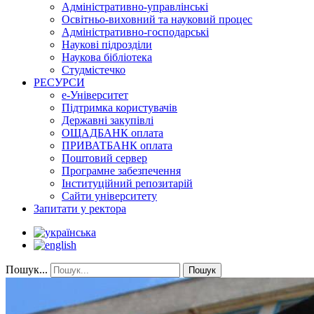
Адміністративно-управлінські
Освітньо-виховний та науковий процес
Адміністративно-господарські
Наукові підрозділи
Наукова бібліотека
Студмістечко
РЕСУРСИ
е-Університет
Підтримка користувачів
Державні закупівлі
ОЩАДБАНК оплата
ПРИВАТБАНК оплата
Поштовий сервер
Програмне забезпечення
Інституційний репозитарій
Сайти університету
Запитати у ректора
Пошук...
Пошук