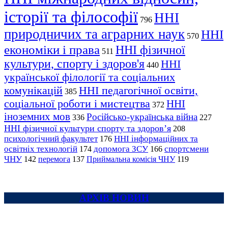
історії та філософії
ННІ
796
природничих та аграрних наук
ННІ
570
економіки і права
ННІ фізичної
511
культури, спорту і здоров'я
ННІ
440
української філології та соціальних
комунікацій
ННІ педагогічної освіти,
385
соціальної роботи і мистецтва
ННІ
372
іноземних мов
Російсько-українська війна
336
227
ННІ фізичної культури спорту та здоров’я
208
психологічний факультет
ННІ інформаційних та
176
освітніх технологій
допомога ЗСУ
спортсмени
174
166
ЧНУ
перемога
142
137
Приймальна комісія ЧНУ
119
АРХІВ НОВИН