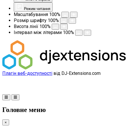
Режим читання
Масштабування
100
%
Розмір шрифту
100
%
Висота лінії
100
%
Інтервал між літерами
100
%
Плагін веб-доступності
від DJ-Extensions.com
Головне меню
×