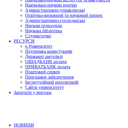
Навчально-наукові центри
Адміністративно-управлінські
Освітньо-виховний та науковий процес
Адміністративно-господарські
Наукові підрозділи
Наукова бібліотека
Студмістечко
РЕСУРСИ
е-Університет
Підтримка користувачів
Державні закупівлі
ОЩАДБАНК оплата
ПРИВАТБАНК оплата
Поштовий сервер
Програмне забезпечення
Інституційний репозитарій
Сайти університету
Запитати у ректора
НОВИНИ