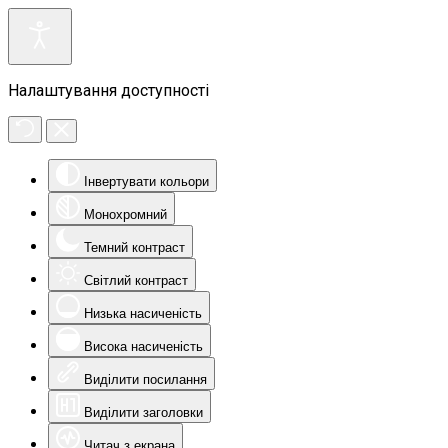
Налаштування доступності
Інвертувати кольори
Монохромний
Темний контраст
Світлий контраст
Низька насиченість
Висока насиченість
Виділити посилання
Виділити заголовки
Читач з екрана