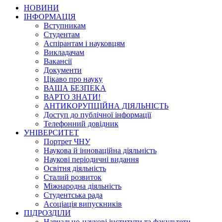
НОВИНИ
ІНФОРМАЦІЯ
Вступникам
Студентам
Аспірантам і науковцям
Викладачам
Вакансії
Документи
Цікаво про науку
ВАША БЕЗПЕКА
ВАРТО ЗНАТИ!
АНТИКОРУПЦІЙНА ДІЯЛЬНІСТЬ
Доступ до публічної інформації
Телефонний довідник
УНІВЕРСИТЕТ
Портрет ЧНУ
Наукова й інноваційна діяльність
Наукові періодичні видання
Освітня діяльність
Сталий розвиток
Міжнародна діяльність
Студентська рада
Асоціація випускників
ПІДРОЗДІЛИ
Навчально-наукові інститути та факультети