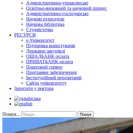
Адміністративно-управлінські
Освітньо-виховний та науковий процес
Адміністративно-господарські
Наукові підрозділи
Наукова бібліотека
Студмістечко
РЕСУРСИ
е-Університет
Підтримка користувачів
Державні закупівлі
ОЩАДБАНК оплата
ПРИВАТБАНК оплата
Поштовий сервер
Програмне забезпечення
Інституційний репозитарій
Сайти університету
Запитати у ректора
Пошук...
Пошук