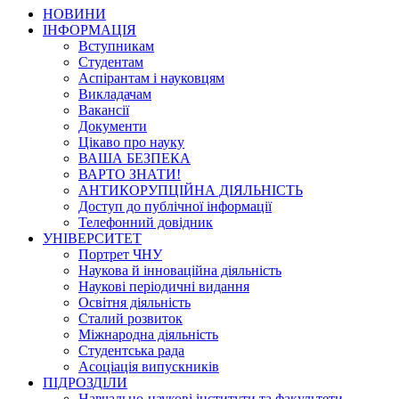
НОВИНИ
ІНФОРМАЦІЯ
Вступникам
Студентам
Аспірантам і науковцям
Викладачам
Вакансії
Документи
Цікаво про науку
ВАША БЕЗПЕКА
ВАРТО ЗНАТИ!
АНТИКОРУПЦІЙНА ДІЯЛЬНІСТЬ
Доступ до публічної інформації
Телефонний довідник
УНІВЕРСИТЕТ
Портрет ЧНУ
Наукова й інноваційна діяльність
Наукові періодичні видання
Освітня діяльність
Сталий розвиток
Міжнародна діяльність
Студентська рада
Асоціація випускників
ПІДРОЗДІЛИ
Навчально-наукові інститути та факультети