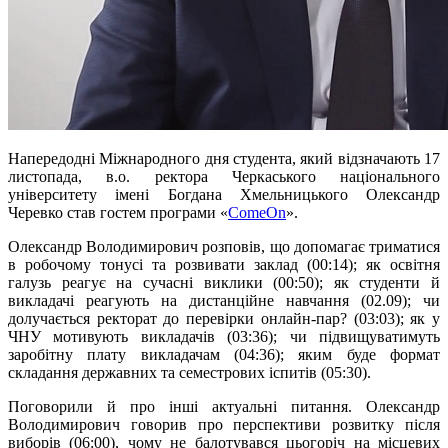
Напередодні Міжнародного дня студента, який відзначають 17
листопада, в.о. ректора Черкаського національного
університету імені Богдана Хмельницького Олександр
Черевко став гостем програми «
ComeOn
».
Олександр Володимирович розповів, що допомагає триматися
в робочому тонусі та розвивати заклад (00:14); як освітня
галузь реагує на сучасні виклики (00:50); як студенти й
викладачі реагують на дистанційне навчання (02.09); чи
долучається ректорат до перевірки онлайн-пар? (03:03); як у
ЧНУ мотивують викладачів (03:36); чи підвищуватимуть
заробітну плату викладачам (04:36); яким буде формат
складання державних та семестрових іспитів (05:30).
Поговорили й про інші актуальні питання. Олександр
Володимирович говорив про перспективи розвитку після
виборів (06:00), чому не балотувався цьогоріч на місцевих