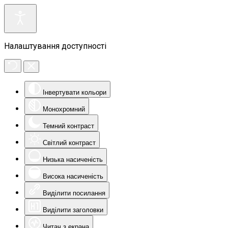
Налаштування доступності
Інвертувати кольори
Монохромний
Темний контраст
Світлий контраст
Низька насиченість
Висока насиченість
Виділити посилання
Виділити заголовки
Читач з екрана