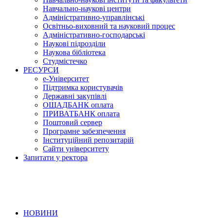
Навчально-наукові центри
Адміністративно-управлінські
Освітньо-виховний та науковий процес
Адміністративно-господарські
Наукові підрозділи
Наукова бібліотека
Студмістечко
РЕСУРСИ
е-Університет
Підтримка користувачів
Державні закупівлі
ОЩАДБАНК оплата
ПРИВАТБАНК оплата
Поштовий сервер
Програмне забезпечення
Інституційний репозитарій
Сайти університету
Запитати у ректора
НОВИНИ