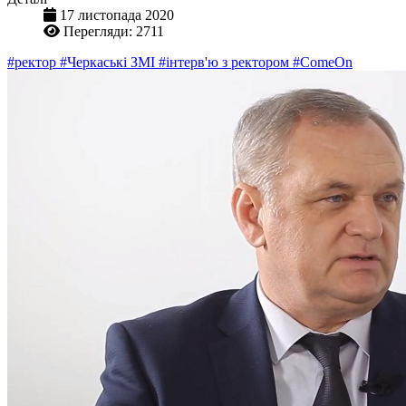
17 листопада 2020
Перегляди: 2711
#ректор
#Черкаські ЗМІ
#інтерв'ю з ректором
#ComeOn