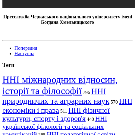
Пресслужба Черкаського національного університету імені
Богдана Хмельницького
Попередня
Наступна
Теги
ННІ міжнародних відносин,
історії та філософії
ННІ
796
природничих та аграрних наук
ННІ
570
економіки і права
ННІ фізичної
511
культури, спорту і здоров'я
ННІ
440
української філології та соціальних
комунікацій
ННІ педагогічної освіти,
385