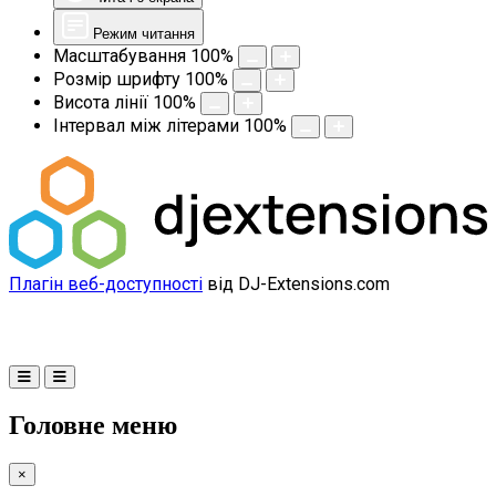
Режим читання
Масштабування
100
%
Розмір шрифту
100
%
Висота лінії
100
%
Інтервал між літерами
100
%
Плагін веб-доступності
від DJ-Extensions.com
Головне меню
×