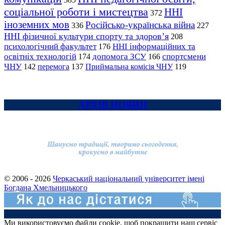
соціальної роботи і мистецтва
ННІ
372
іноземних мов
Російсько-українська війна
336
227
ННІ фізичної культури спорту та здоров’я
208
психологічний факультет
ННІ інформаційних та
176
освітніх технологій
допомога ЗСУ
спортсмени
174
166
ЧНУ
перемога
142
137
Приймальна комісія ЧНУ
119
АРХІВ НОВИН
© 2006 - 2026
Черкаський національний університет імені
Богдана Хмельницького
Ми використовуємо файли cookie, щоб покращити наш сервіс