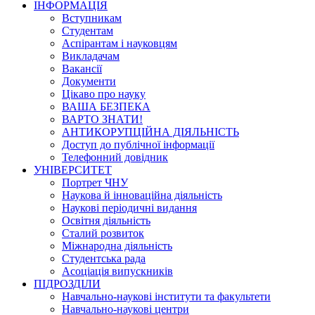
ІНФОРМАЦІЯ
Вступникам
Студентам
Аспірантам і науковцям
Викладачам
Вакансії
Документи
Цікаво про науку
ВАША БЕЗПЕКА
ВАРТО ЗНАТИ!
АНТИКОРУПЦІЙНА ДІЯЛЬНІСТЬ
Доступ до публічної інформації
Телефонний довідник
УНІВЕРСИТЕТ
Портрет ЧНУ
Наукова й інноваційна діяльність
Наукові періодичні видання
Освітня діяльність
Сталий розвиток
Міжнародна діяльність
Студентська рада
Асоціація випускників
ПІДРОЗДІЛИ
Навчально-наукові інститути та факультети
Навчально-наукові центри