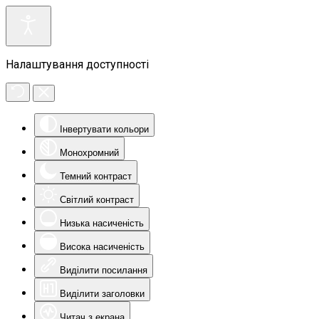
Налаштування доступності
Інвертувати кольори
Монохромний
Темний контраст
Світлий контраст
Низька насиченість
Висока насиченість
Виділити посилання
Виділити заголовки
Читач з екрана