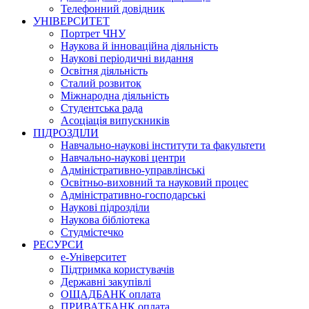
Телефонний довідник
УНІВЕРСИТЕТ
Портрет ЧНУ
Наукова й інноваційна діяльність
Наукові періодичні видання
Освітня діяльність
Сталий розвиток
Міжнародна діяльність
Студентська рада
Асоціація випускників
ПІДРОЗДІЛИ
Навчально-наукові інститути та факультети
Навчально-наукові центри
Адміністративно-управлінські
Освітньо-виховний та науковий процес
Адміністративно-господарські
Наукові підрозділи
Наукова бібліотека
Студмістечко
РЕСУРСИ
е-Університет
Підтримка користувачів
Державні закупівлі
ОЩАДБАНК оплата
ПРИВАТБАНК оплата