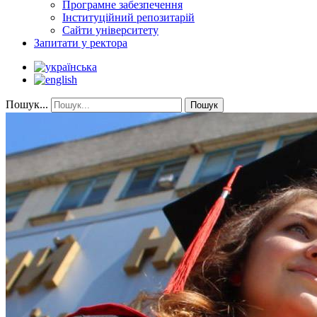
Програмне забезпечення
Інституційний репозитарій
Сайти університету
Запитати у ректора
Пошук...
Пошук