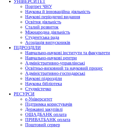
УНІВЕРСИТЕТ
Портрет ЧНУ
Наукова й інноваційна діяльність
Наукові періодичні видання
Освітня діяльність
Сталий розвиток
Міжнародна діяльність
Студентська рада
Асоціація випускників
ПІДРОЗДІЛИ
Навчально-наукові інститути та факультети
Навчально-наукові центри
Адміністративно-управлінські
Освітньо-виховний та науковий процес
Адміністративно-господарські
Наукові підрозділи
Наукова бібліотека
Студмістечко
РЕСУРСИ
е-Університет
Підтримка користувачів
Державні закупівлі
ОЩАДБАНК оплата
ПРИВАТБАНК оплата
Поштовий сервер