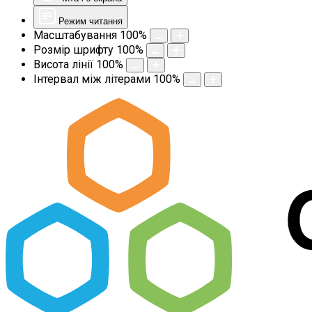
Режим читання
Масштабування
100
%
Розмір шрифту
100
%
Висота лінії
100
%
Інтервал між літерами
100
%