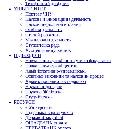
Телефонний довідник
УНІВЕРСИТЕТ
Портрет ЧНУ
Наукова й інноваційна діяльність
Наукові періодичні видання
Освітня діяльність
Сталий розвиток
Міжнародна діяльність
Студентська рада
Асоціація випускників
ПІДРОЗДІЛИ
Навчально-наукові інститути та факультети
Навчально-наукові центри
Адміністративно-управлінські
Освітньо-виховний та науковий процес
Адміністративно-господарські
Наукові підрозділи
Наукова бібліотека
Студмістечко
РЕСУРСИ
е-Університет
Підтримка користувачів
Державні закупівлі
ОЩАДБАНК оплата
ПРИВАТБАНК оплата