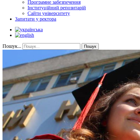
Програмне забезпечення
Інституційний репозитарій
Сайти університету
Запитати у ректора
Пошук...
Пошук