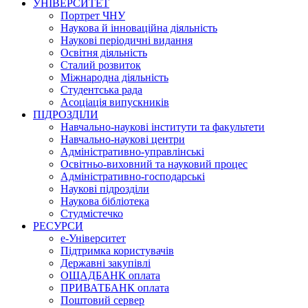
УНІВЕРСИТЕТ
Портрет ЧНУ
Наукова й інноваційна діяльність
Наукові періодичні видання
Освітня діяльність
Сталий розвиток
Міжнародна діяльність
Студентська рада
Асоціація випускників
ПІДРОЗДІЛИ
Навчально-наукові інститути та факультети
Навчально-наукові центри
Адміністративно-управлінські
Освітньо-виховний та науковий процес
Адміністративно-господарські
Наукові підрозділи
Наукова бібліотека
Студмістечко
РЕСУРСИ
е-Університет
Підтримка користувачів
Державні закупівлі
ОЩАДБАНК оплата
ПРИВАТБАНК оплата
Поштовий сервер