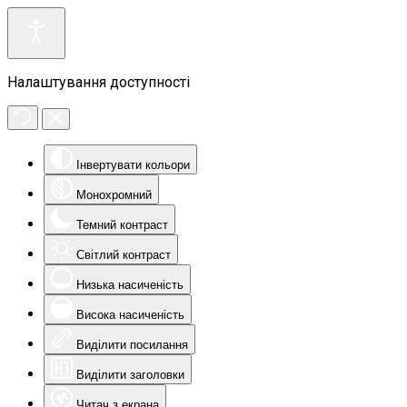
Налаштування доступності
Інвертувати кольори
Монохромний
Темний контраст
Світлий контраст
Низька насиченість
Висока насиченість
Виділити посилання
Виділити заголовки
Читач з екрана