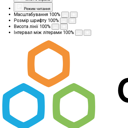
Режим читання
Масштабування
100
%
Розмір шрифту
100
%
Висота лінії
100
%
Інтервал між літерами
100
%