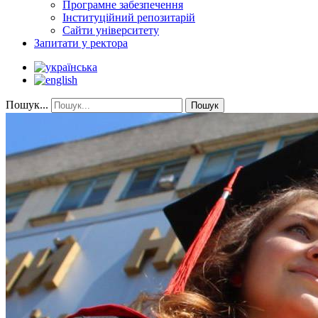
Програмне забезпечення
Інституційний репозитарій
Сайти університету
Запитати у ректора
Пошук...
Пошук