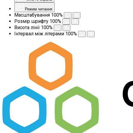
Режим читання
Масштабування
100
%
Розмір шрифту
100
%
Висота лінії
100
%
Інтервал між літерами
100
%