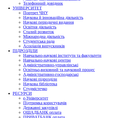
Телефонний довідник
УНІВЕРСИТЕТ
Портрет ЧНУ
Наукова й інноваційна діяльність
Наукові періодичні видання
Освітня діяльність
Сталий розвиток
Міжнародна діяльність
Студентська рада
Асоціація випускників
ПІДРОЗДІЛИ
Навчально-наукові інститути та факультети
Навчально-наукові центри
Адміністративно-управлінські
Освітньо-виховний та науковий процес
Адміністративно-господарські
Наукові підрозділи
Наукова бібліотека
Студмістечко
РЕСУРСИ
е-Університет
Підтримка користувачів
Державні закупівлі
ОЩАДБАНК оплата
ПРИВАТБАНК оплата