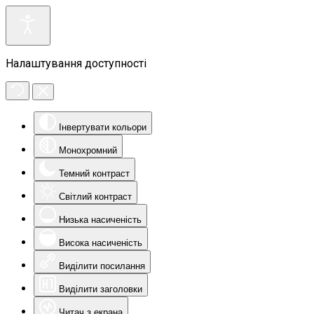
Налаштування доступності
Інвертувати кольори
Монохромний
Темний контраст
Світлий контраст
Низька насиченість
Висока насиченість
Виділити посилання
Виділити заголовки
Читач з екрана