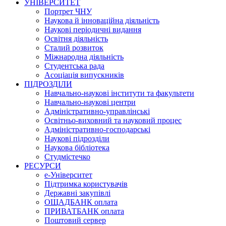
УНІВЕРСИТЕТ
Портрет ЧНУ
Наукова й інноваційна діяльність
Наукові періодичні видання
Освітня діяльність
Сталий розвиток
Міжнародна діяльність
Студентська рада
Асоціація випускників
ПІДРОЗДІЛИ
Навчально-наукові інститути та факультети
Навчально-наукові центри
Адміністративно-управлінські
Освітньо-виховний та науковий процес
Адміністративно-господарські
Наукові підрозділи
Наукова бібліотека
Студмістечко
РЕСУРСИ
е-Університет
Підтримка користувачів
Державні закупівлі
ОЩАДБАНК оплата
ПРИВАТБАНК оплата
Поштовий сервер