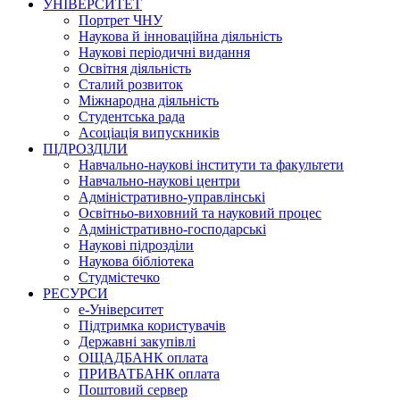
УНІВЕРСИТЕТ
Портрет ЧНУ
Наукова й інноваційна діяльність
Наукові періодичні видання
Освітня діяльність
Сталий розвиток
Міжнародна діяльність
Студентська рада
Асоціація випускників
ПІДРОЗДІЛИ
Навчально-наукові інститути та факультети
Навчально-наукові центри
Адміністративно-управлінські
Освітньо-виховний та науковий процес
Адміністративно-господарські
Наукові підрозділи
Наукова бібліотека
Студмістечко
РЕСУРСИ
е-Університет
Підтримка користувачів
Державні закупівлі
ОЩАДБАНК оплата
ПРИВАТБАНК оплата
Поштовий сервер