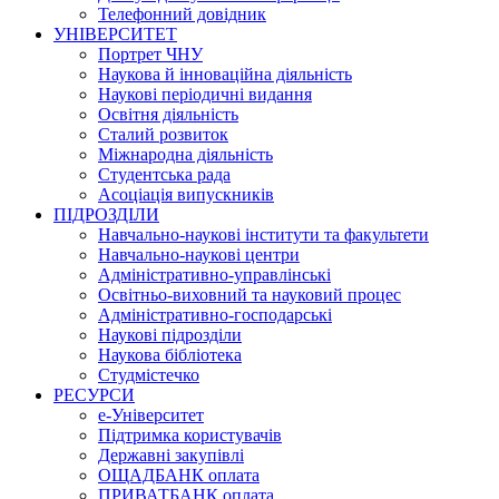
Телефонний довідник
УНІВЕРСИТЕТ
Портрет ЧНУ
Наукова й інноваційна діяльність
Наукові періодичні видання
Освітня діяльність
Сталий розвиток
Міжнародна діяльність
Студентська рада
Асоціація випускників
ПІДРОЗДІЛИ
Навчально-наукові інститути та факультети
Навчально-наукові центри
Адміністративно-управлінські
Освітньо-виховний та науковий процес
Адміністративно-господарські
Наукові підрозділи
Наукова бібліотека
Студмістечко
РЕСУРСИ
е-Університет
Підтримка користувачів
Державні закупівлі
ОЩАДБАНК оплата
ПРИВАТБАНК оплата