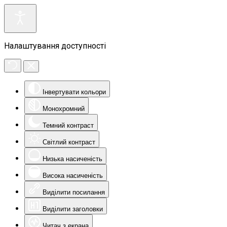
Налаштування доступності
Інвертувати кольори
Монохромний
Темний контраст
Світлий контраст
Низька насиченість
Висока насиченість
Виділити посилання
Виділити заголовки
Читач з екрана