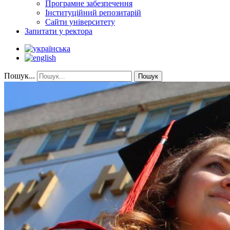
Програмне забезпечення
Інституційний репозитарій
Сайти університету
Запитати у ректора
Пошук...
Пошук