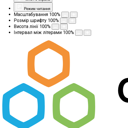
Режим читання
Масштабування
100
%
Розмір шрифту
100
%
Висота лінії
100
%
Інтервал між літерами
100
%