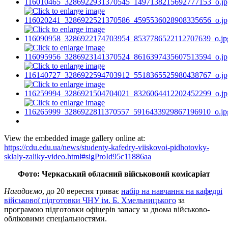
View the embedded image gallery online at:
https://cdu.edu.ua/news/studenty-kafedry-viiskovoi-pidhotovky-
sklaly-zaliky-video.html#sigProId95c11886aa
Фото: Черкаський обласний військовоий комісаріат
Нагадаємо
, до 20 вересня триває
набір на навчання на кафедрі
військової підготовки ЧНУ ім. Б. Хмельницького
за
програмою підготовки офіцерів запасу за двома військово-
обліковими спеціальностями.