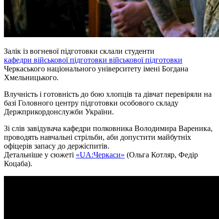
Залік із вогневої підготовки склали студенти
кафедри військової підготовки військової підготовки
Черкаського національного університету імені Богдана
Хмельницького.
Влучність і готовність до бою хлопців та дівчат перевіряли на
базі Головного центру підготовки особового складу
Держприкордонслужби України.
Зі слів завідувача кафедри полковника Володимира Вареника,
проводять навчальні стрільби, аби допустити майбутніх
офіцерів запасу до держіспитів.
Детальніше у сюжеті
«UA:Черкаси»
(Ольга Котляр, Федір
Коцаба).