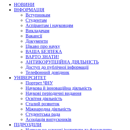
НОВИНИ
ІНФОРМАЦІЯ
Вступникам
Студентам
Аспірантам і науковцям
Викладачам
Вакансії
Документи
Цікаво про науку
ВАША БЕЗПЕКА
ВАРТО ЗНАТИ!
АНТИКОРУПЦІЙНА ДІЯЛЬНІСТЬ
Доступ до публічної інформації
Телефонний довідник
УНІВЕРСИТЕТ
Портрет ЧНУ
Наукова й інноваційна діяльність
Наукові періодичні видання
Освітня діяльність
Сталий розвиток
Міжнародна діяльність
Студентська рада
Асоціація випускників
ПІДРОЗДІЛИ
Навчально-наукові інститути та факультети