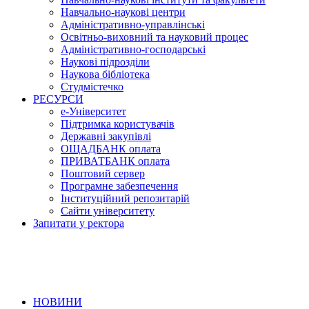
Навчально-наукові центри
Адміністративно-управлінські
Освітньо-виховний та науковий процес
Адміністративно-господарські
Наукові підрозділи
Наукова бібліотека
Студмістечко
РЕСУРСИ
е-Університет
Підтримка користувачів
Державні закупівлі
ОЩАДБАНК оплата
ПРИВАТБАНК оплата
Поштовий сервер
Програмне забезпечення
Інституційний репозитарій
Сайти університету
Запитати у ректора
НОВИНИ