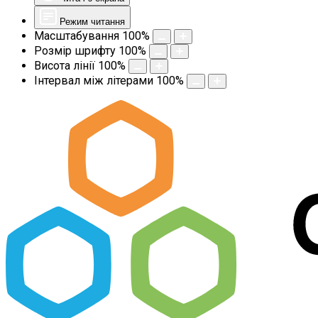
Режим читання
Масштабування
100
%
Розмір шрифту
100
%
Висота лінії
100
%
Інтервал між літерами
100
%