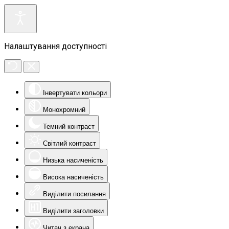
Налаштування доступності
Інвертувати кольори
Монохромний
Темний контраст
Світлий контраст
Низька насиченість
Висока насиченість
Виділити посилання
Виділити заголовки
Читач з екрана