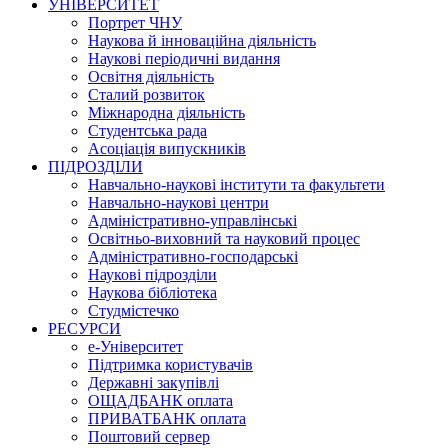
УНІВЕРСИТЕТ
Портрет ЧНУ
Наукова й інноваційна діяльність
Наукові періодичні видання
Освітня діяльність
Сталий розвиток
Міжнародна діяльність
Студентська рада
Асоціація випускників
ПІДРОЗДІЛИ
Навчально-наукові інститути та факультети
Навчально-наукові центри
Адміністративно-управлінські
Освітньо-виховний та науковий процес
Адміністративно-господарські
Наукові підрозділи
Наукова бібліотека
Студмістечко
РЕСУРСИ
е-Університет
Підтримка користувачів
Державні закупівлі
ОЩАДБАНК оплата
ПРИВАТБАНК оплата
Поштовий сервер