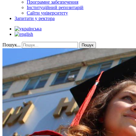
Програмне забезпечення
Інституційний репозитарій
Сайти університету
Запитати у ректора
Пошук...
Пошук