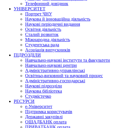
Телефонний довідник
УНІВЕРСИТЕТ
Портрет ЧНУ
Наукова й інноваційна діяльність
Наукові періодичні видання
Освітня діяльність
Сталий розвиток
Міжнародна діяльність
Студентська рада
Асоціація випускників
ПІДРОЗДІЛИ
Навчально-наукові інститути та факультети
Навчально-наукові центри
Адміністративно-управлінські
Освітньо-виховний та науковий процес
Адміністративно-господарські
Наукові підрозділи
Наукова бібліотека
Студмістечко
РЕСУРСИ
е-Університет
Підтримка користувачів
Державні закупівлі
ОЩАДБАНК оплата
ПРИВАТБАНК оплата