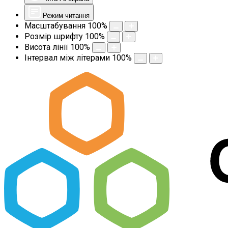
Режим читання
Масштабування
100
%
Розмір шрифту
100
%
Висота лінії
100
%
Інтервал між літерами
100
%