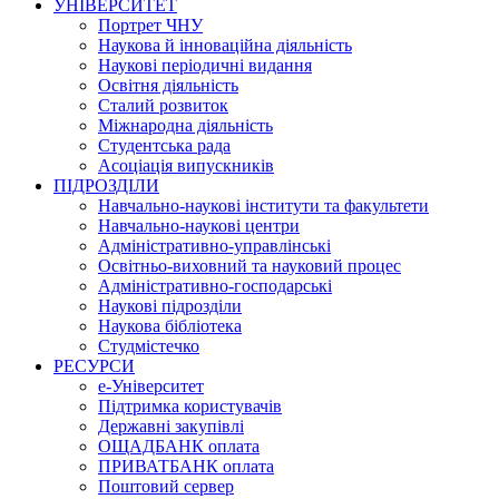
УНІВЕРСИТЕТ
Портрет ЧНУ
Наукова й інноваційна діяльність
Наукові періодичні видання
Освітня діяльність
Сталий розвиток
Міжнародна діяльність
Студентська рада
Асоціація випускників
ПІДРОЗДІЛИ
Навчально-наукові інститути та факультети
Навчально-наукові центри
Адміністративно-управлінські
Освітньо-виховний та науковий процес
Адміністративно-господарські
Наукові підрозділи
Наукова бібліотека
Студмістечко
РЕСУРСИ
е-Університет
Підтримка користувачів
Державні закупівлі
ОЩАДБАНК оплата
ПРИВАТБАНК оплата
Поштовий сервер