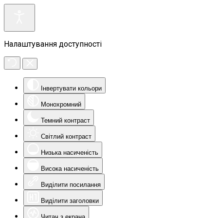
Налаштування доступності
Інвертувати кольори
Монохромний
Темний контраст
Світлий контраст
Низька насиченість
Висока насиченість
Виділити посилання
Виділити заголовки
Читач з екрана