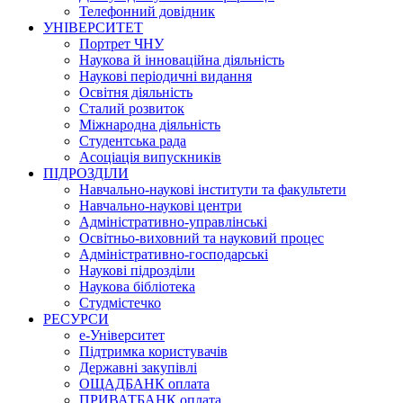
Телефонний довідник
УНІВЕРСИТЕТ
Портрет ЧНУ
Наукова й інноваційна діяльність
Наукові періодичні видання
Освітня діяльність
Сталий розвиток
Міжнародна діяльність
Студентська рада
Асоціація випускників
ПІДРОЗДІЛИ
Навчально-наукові інститути та факультети
Навчально-наукові центри
Адміністративно-управлінські
Освітньо-виховний та науковий процес
Адміністративно-господарські
Наукові підрозділи
Наукова бібліотека
Студмістечко
РЕСУРСИ
е-Університет
Підтримка користувачів
Державні закупівлі
ОЩАДБАНК оплата
ПРИВАТБАНК оплата