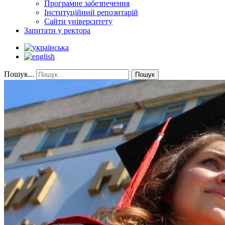
Програмне забезпечення
Інституційний репозитарій
Сайти університету
Запитати у ректора
Пошук...
Пошук