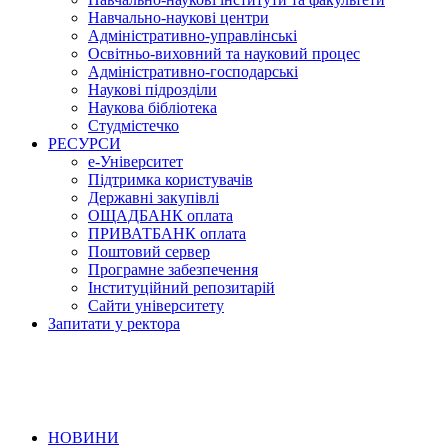
Навчально-наукові центри
Адміністративно-управлінські
Освітньо-виховний та науковий процес
Адміністративно-господарські
Наукові підрозділи
Наукова бібліотека
Студмістечко
РЕСУРСИ
е-Університет
Підтримка користувачів
Державні закупівлі
ОЩАДБАНК оплата
ПРИВАТБАНК оплата
Поштовий сервер
Програмне забезпечення
Інституційний репозитарій
Сайти університету
Запитати у ректора
НОВИНИ