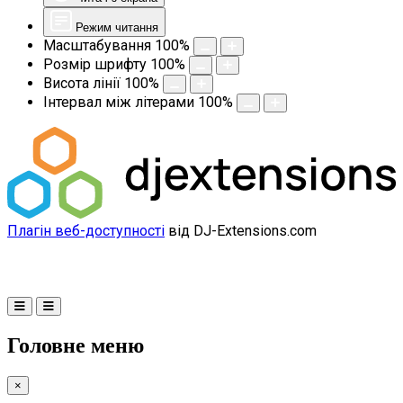
Режим читання
Масштабування
100
%
Розмір шрифту
100
%
Висота лінії
100
%
Інтервал між літерами
100
%
Плагін веб-доступності
від DJ-Extensions.com
Головне меню
×