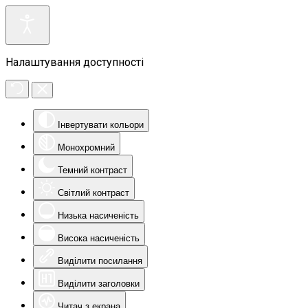
Налаштування доступності
Інвертувати кольори
Монохромний
Темний контраст
Світлий контраст
Низька насиченість
Висока насиченість
Виділити посилання
Виділити заголовки
Читач з екрана