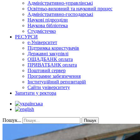
Адміністративно-управлінські
Освітньо-виховний та науковий процес
Адміністративно-господарські
Наукові підрозділи
Наукова бібліотека
Студмістечко
РЕСУРСИ
е-Університет
Підтримка користувачів
Державні закупівлі
ОЩАДБАНК оплата
ПРИВАТБАНК оплата
Поштовий сервер
Програмне забезпечення
Інституційний репозитарій
Сайти університету
Запитати у ректора
Пошук...
Пошук