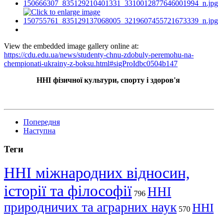
View the embedded image gallery online at:
https://cdu.edu.ua/news/studenty-chnu-zdobuly-peremohu-na-
chempionati-ukrainy-z-boksu.html#sigProIdbc0504b147
ННІ фізичної культури, спорту і здоров'я
Попередня
Наступна
Теги
ННІ міжнародних відносин,
історії та філософії
ННІ
796
природничих та аграрних наук
ННІ
570