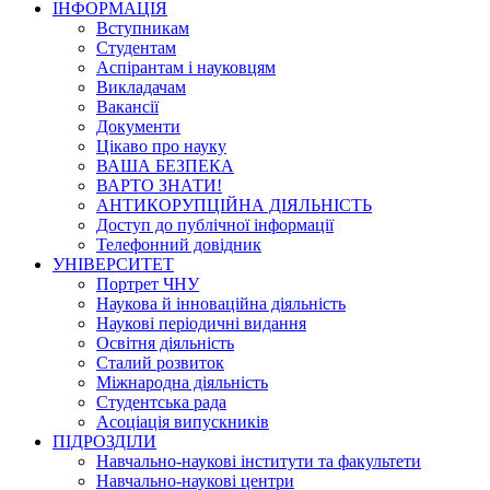
ІНФОРМАЦІЯ
Вступникам
Студентам
Аспірантам і науковцям
Викладачам
Вакансії
Документи
Цікаво про науку
ВАША БЕЗПЕКА
ВАРТО ЗНАТИ!
АНТИКОРУПЦІЙНА ДІЯЛЬНІСТЬ
Доступ до публічної інформації
Телефонний довідник
УНІВЕРСИТЕТ
Портрет ЧНУ
Наукова й інноваційна діяльність
Наукові періодичні видання
Освітня діяльність
Сталий розвиток
Міжнародна діяльність
Студентська рада
Асоціація випускників
ПІДРОЗДІЛИ
Навчально-наукові інститути та факультети
Навчально-наукові центри