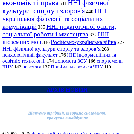
економіки і права
ННІ фізичної
511
культури, спорту і здоров'я
ННІ
440
української філології та соціальних
комунікацій
ННІ педагогічної освіти,
385
соціальної роботи і мистецтва
ННІ
372
іноземних мов
Російсько-українська війна
336
227
ННІ фізичної культури спорту та здоров’я
208
психологічний факультет
ННІ інформаційних та
176
освітніх технологій
допомога ЗСУ
спортсмени
174
166
ЧНУ
перемога
142
137
Приймальна комісія ЧНУ
119
АРХІВ НОВИН
© 2006 - 2026
Черкаський національний університет імені