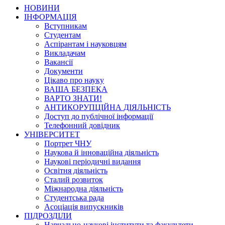
НОВИНИ
ІНФОРМАЦІЯ
Вступникам
Студентам
Аспірантам і науковцям
Викладачам
Вакансії
Документи
Цікаво про науку
ВАША БЕЗПЕКА
ВАРТО ЗНАТИ!
АНТИКОРУПЦІЙНА ДІЯЛЬНІСТЬ
Доступ до публічної інформації
Телефонний довідник
УНІВЕРСИТЕТ
Портрет ЧНУ
Наукова й інноваційна діяльність
Наукові періодичні видання
Освітня діяльність
Сталий розвиток
Міжнародна діяльність
Студентська рада
Асоціація випускників
ПІДРОЗДІЛИ
Навчально-наукові інститути та факультети