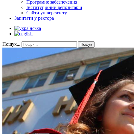
Програмне забезпечення
Інституційний репозитарій
Сайти університету
Запитати у ректора
Пошук...
Пошук