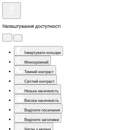
Налаштування доступності
Інвертувати кольори
Монохромний
Темний контраст
Світлий контраст
Низька насиченість
Висока насиченість
Виділити посилання
Виділити заголовки
Читач з екрана