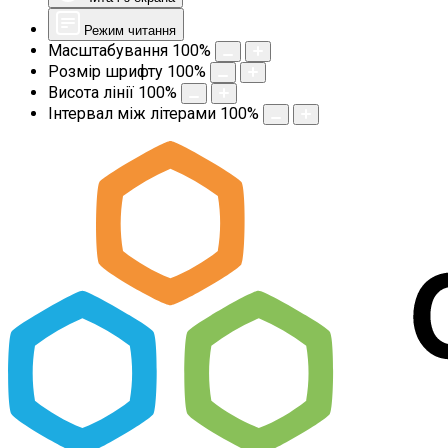
Режим читання
Масштабування
100
%
Розмір шрифту
100
%
Висота лінії
100
%
Інтервал між літерами
100
%