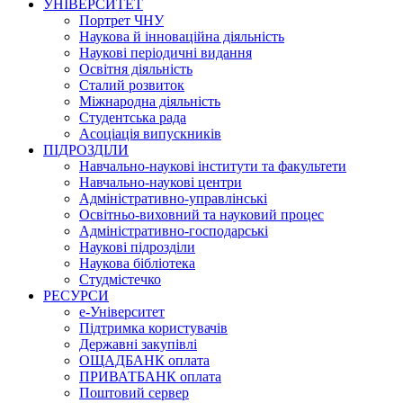
УНІВЕРСИТЕТ
Портрет ЧНУ
Наукова й інноваційна діяльність
Наукові періодичні видання
Освітня діяльність
Сталий розвиток
Міжнародна діяльність
Студентська рада
Асоціація випускників
ПІДРОЗДІЛИ
Навчально-наукові інститути та факультети
Навчально-наукові центри
Адміністративно-управлінські
Освітньо-виховний та науковий процес
Адміністративно-господарські
Наукові підрозділи
Наукова бібліотека
Студмістечко
РЕСУРСИ
е-Університет
Підтримка користувачів
Державні закупівлі
ОЩАДБАНК оплата
ПРИВАТБАНК оплата
Поштовий сервер