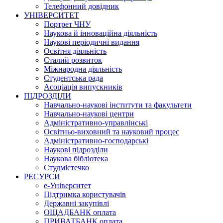
Телефонний довідник
УНІВЕРСИТЕТ
Портрет ЧНУ
Наукова й інноваційна діяльність
Наукові періодичні видання
Освітня діяльність
Сталий розвиток
Міжнародна діяльність
Студентська рада
Асоціація випускників
ПІДРОЗДІЛИ
Навчально-наукові інститути та факультети
Навчально-наукові центри
Адміністративно-управлінські
Освітньо-виховний та науковий процес
Адміністративно-господарські
Наукові підрозділи
Наукова бібліотека
Студмістечко
РЕСУРСИ
е-Університет
Підтримка користувачів
Державні закупівлі
ОЩАДБАНК оплата
ПРИВАТБАНК оплата