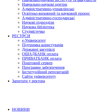
Навчально-наукові центри
Адміністративно-управлінські
Освітньо-виховний та науковий процес
Адміністративно-господарські
Наукові підрозділи
Наукова бібліотека
Студмістечко
РЕСУРСИ
е-Університет
Підтримка користувачів
Державні закупівлі
ОЩАДБАНК оплата
ПРИВАТБАНК оплата
Поштовий сервер
Програмне забезпечення
Інституційний репозитарій
Сайти університету
Запитати у ректора
НОВИНИ