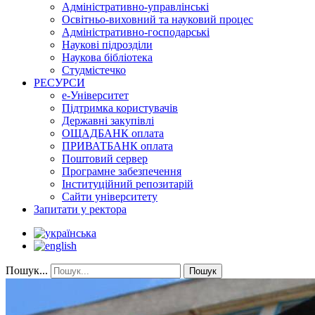
Адміністративно-управлінські
Освітньо-виховний та науковий процес
Адміністративно-господарські
Наукові підрозділи
Наукова бібліотека
Студмістечко
РЕСУРСИ
е-Університет
Підтримка користувачів
Державні закупівлі
ОЩАДБАНК оплата
ПРИВАТБАНК оплата
Поштовий сервер
Програмне забезпечення
Інституційний репозитарій
Сайти університету
Запитати у ректора
Пошук...
Пошук