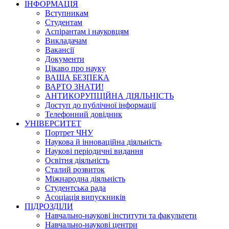
ІНФОРМАЦІЯ
Вступникам
Студентам
Аспірантам і науковцям
Викладачам
Вакансії
Документи
Цікаво про науку
ВАША БЕЗПЕКА
ВАРТО ЗНАТИ!
АНТИКОРУПЦІЙНА ДІЯЛЬНІСТЬ
Доступ до публічної інформації
Телефонний довідник
УНІВЕРСИТЕТ
Портрет ЧНУ
Наукова й інноваційна діяльність
Наукові періодичні видання
Освітня діяльність
Сталий розвиток
Міжнародна діяльність
Студентська рада
Асоціація випускників
ПІДРОЗДІЛИ
Навчально-наукові інститути та факультети
Навчально-наукові центри