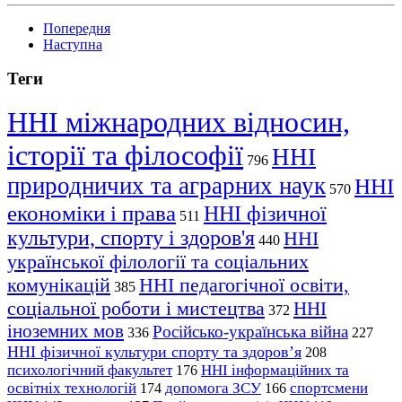
Попередня
Наступна
Теги
ННІ міжнародних відносин,
історії та філософії
ННІ
796
природничих та аграрних наук
ННІ
570
економіки і права
ННІ фізичної
511
культури, спорту і здоров'я
ННІ
440
української філології та соціальних
комунікацій
ННІ педагогічної освіти,
385
соціальної роботи і мистецтва
ННІ
372
іноземних мов
Російсько-українська війна
336
227
ННІ фізичної культури спорту та здоров’я
208
психологічний факультет
ННІ інформаційних та
176
освітніх технологій
допомога ЗСУ
спортсмени
174
166