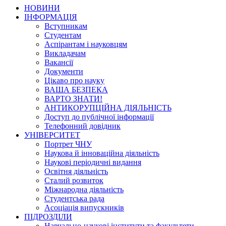
НОВИНИ
ІНФОРМАЦІЯ
Вступникам
Студентам
Аспірантам і науковцям
Викладачам
Вакансії
Документи
Цікаво про науку
ВАША БЕЗПЕКА
ВАРТО ЗНАТИ!
АНТИКОРУПЦІЙНА ДІЯЛЬНІСТЬ
Доступ до публічної інформації
Телефонний довідник
УНІВЕРСИТЕТ
Портрет ЧНУ
Наукова й інноваційна діяльність
Наукові періодичні видання
Освітня діяльність
Сталий розвиток
Міжнародна діяльність
Студентська рада
Асоціація випускників
ПІДРОЗДІЛИ
Навчально-наукові інститути та факультети