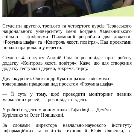
Студенти другого, третього та четвертого курсів Черкаського
національного університету імені Богдана Хмельницького
спільно з фахівцями ІТ-компанії розробили два додатки:
«Розумна шафа» та «Контроль якості повітря». Над проектами
почали працювали у вересні.
Студент 4-го курсу Андрій Смагін розповідає про роботу
додатку «Контроль якості повітря». Каже, що для створення
додатку тестували дерево, зокрема, тирсу.
Другокурсник Олександр Кукотін разом із вісьмома
товаришами працював над проектом «Розумна шафа».
— Її суть у тому, щоб проводити моніторинг певних
маркованих речей, — розповідає студент.
У роботі студентам допомагали ІТ-фахівці — Дем’ян
Куріленко та Олег Новіцький.
За словами директора навчально-наукового інституту
інформаційних та освітніх технологій Юрія Ляшенка, за