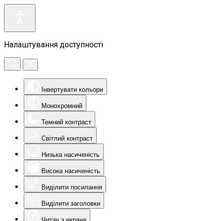
Налаштування доступності
Інвертувати кольори
Монохромний
Темний контраст
Світлий контраст
Низька насиченість
Висока насиченість
Виділити посилання
Виділити заголовки
Читач з екрана