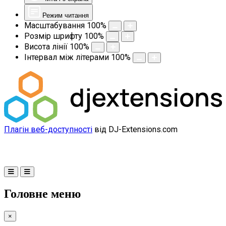
Режим читання
Масштабування
100
%
Розмір шрифту
100
%
Висота лінії
100
%
Інтервал між літерами
100
%
Плагін веб-доступності
від DJ-Extensions.com
Головне меню
×