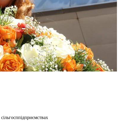
 сільгосппідприємствах