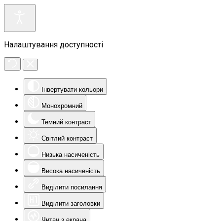
Налаштування доступності
Інвертувати кольори
Монохромний
Темний контраст
Світлий контраст
Низька насиченість
Висока насиченість
Виділити посилання
Виділити заголовки
Читач з екрана