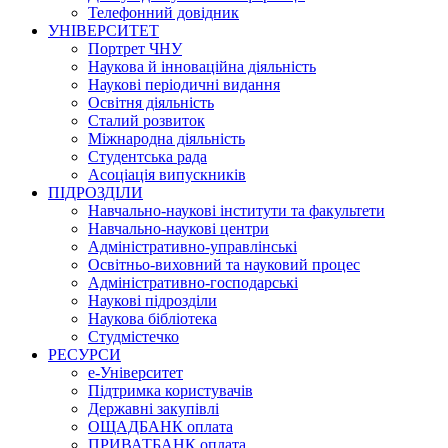
Телефонний довідник
УНІВЕРСИТЕТ
Портрет ЧНУ
Наукова й інноваційна діяльність
Наукові періодичні видання
Освітня діяльність
Сталий розвиток
Міжнародна діяльність
Студентська рада
Асоціація випускників
ПІДРОЗДІЛИ
Навчально-наукові інститути та факультети
Навчально-наукові центри
Адміністративно-управлінські
Освітньо-виховний та науковий процес
Адміністративно-господарські
Наукові підрозділи
Наукова бібліотека
Студмістечко
РЕСУРСИ
е-Університет
Підтримка користувачів
Державні закупівлі
ОЩАДБАНК оплата
ПРИВАТБАНК оплата