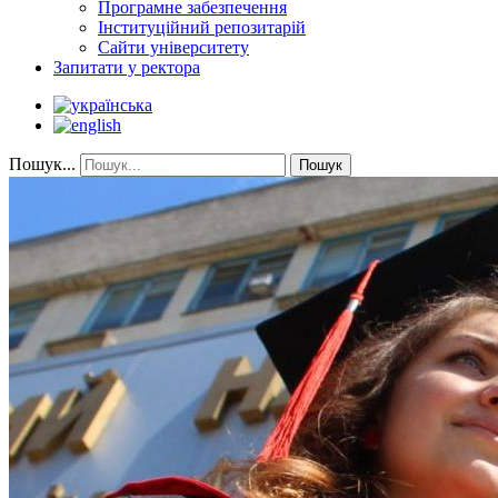
Програмне забезпечення
Інституційний репозитарій
Сайти університету
Запитати у ректора
Пошук...
Пошук