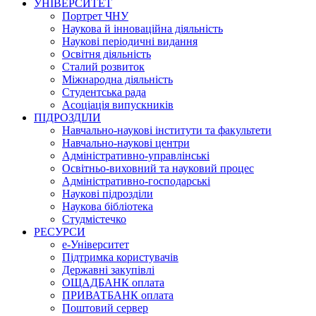
УНІВЕРСИТЕТ
Портрет ЧНУ
Наукова й інноваційна діяльність
Наукові періодичні видання
Освітня діяльність
Сталий розвиток
Міжнародна діяльність
Студентська рада
Асоціація випускників
ПІДРОЗДІЛИ
Навчально-наукові інститути та факультети
Навчально-наукові центри
Адміністративно-управлінські
Освітньо-виховний та науковий процес
Адміністративно-господарські
Наукові підрозділи
Наукова бібліотека
Студмістечко
РЕСУРСИ
е-Університет
Підтримка користувачів
Державні закупівлі
ОЩАДБАНК оплата
ПРИВАТБАНК оплата
Поштовий сервер