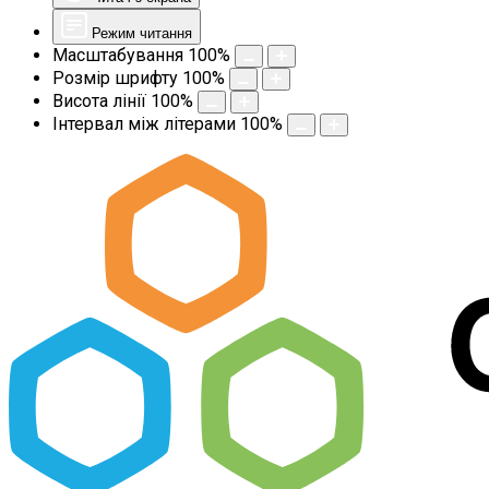
Режим читання
Масштабування
100
%
Розмір шрифту
100
%
Висота лінії
100
%
Інтервал між літерами
100
%