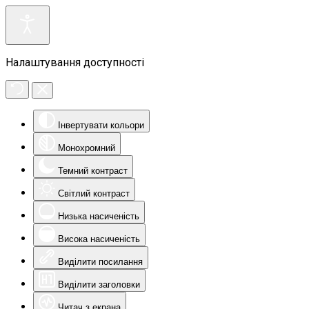
Налаштування доступності
Інвертувати кольори
Монохромний
Темний контраст
Світлий контраст
Низька насиченість
Висока насиченість
Виділити посилання
Виділити заголовки
Читач з екрана