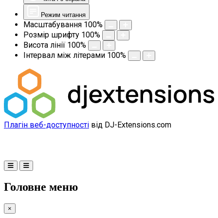
Режим читання
Масштабування
100
%
Розмір шрифту
100
%
Висота лінії
100
%
Інтервал між літерами
100
%
Плагін веб-доступності
від DJ-Extensions.com
Головне меню
×