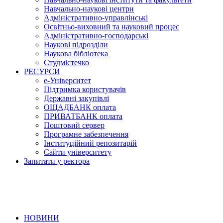
Навчально-наукові центри
Адміністративно-управлінські
Освітньо-виховний та науковий процес
Адміністративно-господарські
Наукові підрозділи
Наукова бібліотека
Студмістечко
РЕСУРСИ
е-Університет
Підтримка користувачів
Державні закупівлі
ОЩАДБАНК оплата
ПРИВАТБАНК оплата
Поштовий сервер
Програмне забезпечення
Інституційний репозитарій
Сайти університету
Запитати у ректора
НОВИНИ