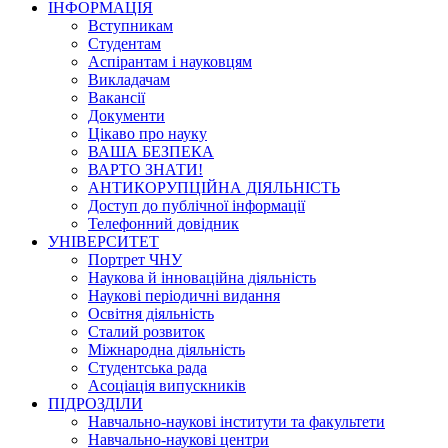
ІНФОРМАЦІЯ
Вступникам
Студентам
Аспірантам і науковцям
Викладачам
Вакансії
Документи
Цікаво про науку
ВАША БЕЗПЕКА
ВАРТО ЗНАТИ!
АНТИКОРУПЦІЙНА ДІЯЛЬНІСТЬ
Доступ до публічної інформації
Телефонний довідник
УНІВЕРСИТЕТ
Портрет ЧНУ
Наукова й інноваційна діяльність
Наукові періодичні видання
Освітня діяльність
Сталий розвиток
Міжнародна діяльність
Студентська рада
Асоціація випускників
ПІДРОЗДІЛИ
Навчально-наукові інститути та факультети
Навчально-наукові центри