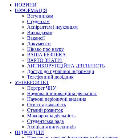
НОВИНИ
ІНФОРМАЦІЯ
Вступникам
Студентам
Аспірантам і науковцям
Викладачам
Вакансії
Документи
Цікаво про науку
ВАША БЕЗПЕКА
ВАРТО ЗНАТИ!
АНТИКОРУПЦІЙНА ДІЯЛЬНІСТЬ
Доступ до публічної інформації
Телефонний довідник
УНІВЕРСИТЕТ
Портрет ЧНУ
Наукова й інноваційна діяльність
Наукові періодичні видання
Освітня діяльність
Сталий розвиток
Міжнародна діяльність
Студентська рада
Асоціація випускників
ПІДРОЗДІЛИ
Навчально-наукові інститути та факультети