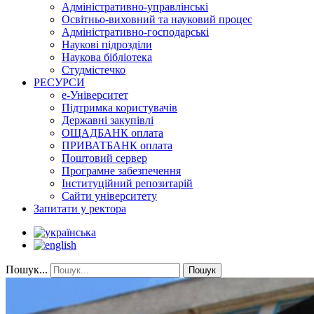
Адміністративно-управлінські
Освітньо-виховний та науковий процес
Адміністративно-господарські
Наукові підрозділи
Наукова бібліотека
Студмістечко
РЕСУРСИ
е-Університет
Підтримка користувачів
Державні закупівлі
ОЩАДБАНК оплата
ПРИВАТБАНК оплата
Поштовий сервер
Програмне забезпечення
Інституційний репозитарій
Сайти університету
Запитати у ректора
Пошук...
Пошук