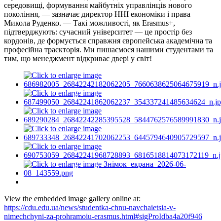
середовищі, формування майбутніх управлінців нового
покоління, — зазначає директор ННІ економіки і права
Микола Руденко. — Такі можливості, як Erasmus+,
підтверджують: сучасний університет — це простір без
кордонів, де формується справжня європейська академічна та
професійна траєкторія. Ми пишаємося нашими студентами та
тим, що менеджмент відкриває двері у світ!
View the embedded image gallery online at:
https://cdu.edu.ua/news/studentka-chnu-navchaietsia-v-
nimechchyni-za-prohramoiu-erasmus.html#sigProIdba4a20f946