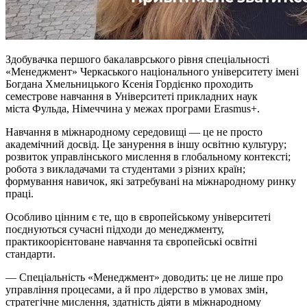
Здобувачка першого бакалаврського рівня спеціальності
«Менеджмент» Черкаського національного університету імені
Богдана Хмельницького Ксенія Гордієнко проходить
семестрове навчання в Університеті прикладних наук
міста Фульда, Німеччина у межах програми Erasmus+.
Навчання в міжнародному середовищі — це не просто
академічний досвід. Це занурення в іншу освітню культуру;
розвиток управлінського мислення в глобальному контексті;
робота з викладачами та студентами з різних країн;
формування навичок, які затребувані на міжнародному ринку
праці.
Особливо цінним є те, що в європейському університеті
поєднуються сучасні підходи до менеджменту,
практикоорієнтоване навчання та європейські освітні
стандарти.
— Спеціальність «Менеджмент» доводить: це не лише про
управління процесами, а й про лідерство в умовах змін,
стратегічне мислення, здатність діяти в міжнародному