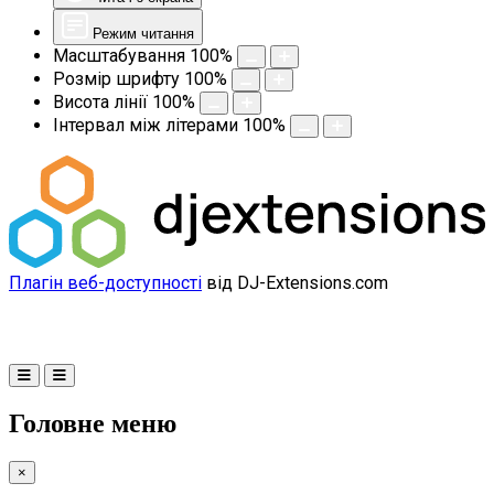
Режим читання
Масштабування
100
%
Розмір шрифту
100
%
Висота лінії
100
%
Інтервал між літерами
100
%
Плагін веб-доступності
від DJ-Extensions.com
Головне меню
×