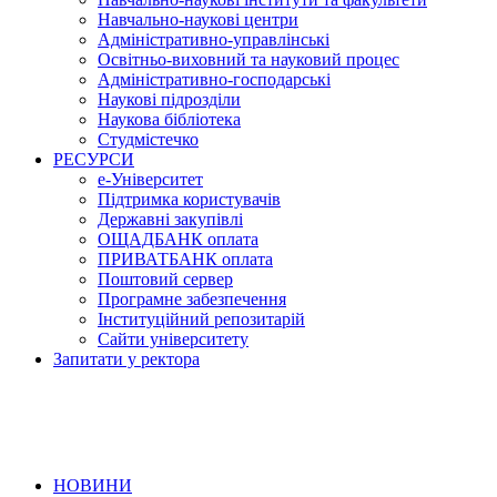
Навчально-наукові центри
Адміністративно-управлінські
Освітньо-виховний та науковий процес
Адміністративно-господарські
Наукові підрозділи
Наукова бібліотека
Студмістечко
РЕСУРСИ
е-Університет
Підтримка користувачів
Державні закупівлі
ОЩАДБАНК оплата
ПРИВАТБАНК оплата
Поштовий сервер
Програмне забезпечення
Інституційний репозитарій
Сайти університету
Запитати у ректора
НОВИНИ