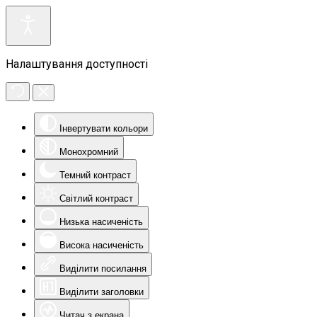
Налаштування доступності
Інвертувати кольори
Монохромний
Темний контраст
Світлий контраст
Низька насиченість
Висока насиченість
Виділити посилання
Виділити заголовки
Читач з екрана