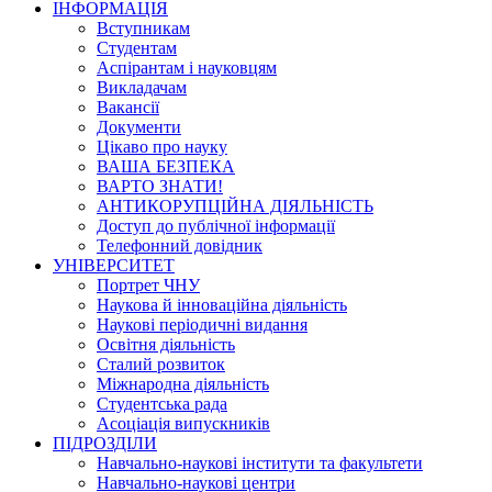
ІНФОРМАЦІЯ
Вступникам
Студентам
Аспірантам і науковцям
Викладачам
Вакансії
Документи
Цікаво про науку
ВАША БЕЗПЕКА
ВАРТО ЗНАТИ!
АНТИКОРУПЦІЙНА ДІЯЛЬНІСТЬ
Доступ до публічної інформації
Телефонний довідник
УНІВЕРСИТЕТ
Портрет ЧНУ
Наукова й інноваційна діяльність
Наукові періодичні видання
Освітня діяльність
Сталий розвиток
Міжнародна діяльність
Студентська рада
Асоціація випускників
ПІДРОЗДІЛИ
Навчально-наукові інститути та факультети
Навчально-наукові центри