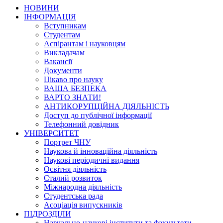
НОВИНИ
ІНФОРМАЦІЯ
Вступникам
Студентам
Аспірантам і науковцям
Викладачам
Вакансії
Документи
Цікаво про науку
ВАША БЕЗПЕКА
ВАРТО ЗНАТИ!
АНТИКОРУПЦІЙНА ДІЯЛЬНІСТЬ
Доступ до публічної інформації
Телефонний довідник
УНІВЕРСИТЕТ
Портрет ЧНУ
Наукова й інноваційна діяльність
Наукові періодичні видання
Освітня діяльність
Сталий розвиток
Міжнародна діяльність
Студентська рада
Асоціація випускників
ПІДРОЗДІЛИ
Навчально-наукові інститути та факультети