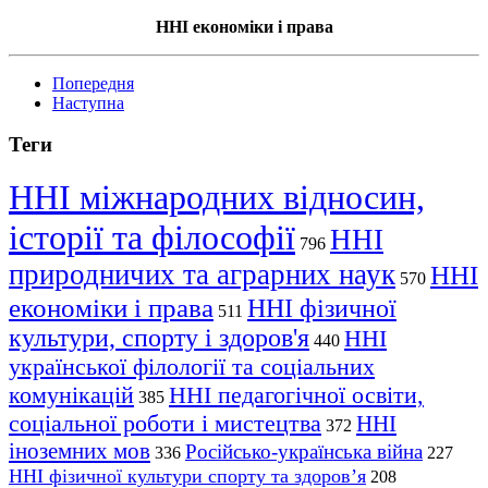
ННІ економіки і права
Попередня
Наступна
Теги
ННІ міжнародних відносин,
історії та філософії
ННІ
796
природничих та аграрних наук
ННІ
570
економіки і права
ННІ фізичної
511
культури, спорту і здоров'я
ННІ
440
української філології та соціальних
комунікацій
ННІ педагогічної освіти,
385
соціальної роботи і мистецтва
ННІ
372
іноземних мов
Російсько-українська війна
336
227
ННІ фізичної культури спорту та здоров’я
208