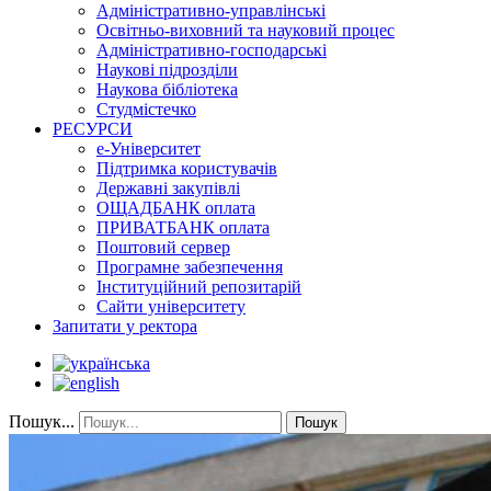
Адміністративно-управлінські
Освітньо-виховний та науковий процес
Адміністративно-господарські
Наукові підрозділи
Наукова бібліотека
Студмістечко
РЕСУРСИ
е-Університет
Підтримка користувачів
Державні закупівлі
ОЩАДБАНК оплата
ПРИВАТБАНК оплата
Поштовий сервер
Програмне забезпечення
Інституційний репозитарій
Сайти університету
Запитати у ректора
Пошук...
Пошук