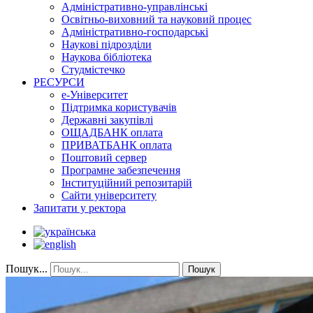
Адміністративно-управлінські
Освітньо-виховний та науковий процес
Адміністративно-господарські
Наукові підрозділи
Наукова бібліотека
Студмістечко
РЕСУРСИ
е-Університет
Підтримка користувачів
Державні закупівлі
ОЩАДБАНК оплата
ПРИВАТБАНК оплата
Поштовий сервер
Програмне забезпечення
Інституційний репозитарій
Сайти університету
Запитати у ректора
Пошук...
Пошук