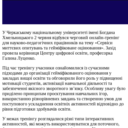
У Черкаському національному університеті імені Богдана
Хмельницького 2 червня відбувся черговий онлайн-тренінг
для науково-педагогічних працівників на тему «Сервіси
миттєвих опитувань та гейміфіковане оцінювання». Захід
провела керівниця Центру цифрової освіти, професорка
Галина Луценко.
Під час тренінгу учасники ознайомилися із сучасними
підходами до організації гейміфікованого оцінювання у
закладах вищої освіти та обговорили його роль у підвищенні
мотивації студентів, активізації навчальної діяльності та
забезпеченні якісного зворотного зв’язку. Особливу увагу було
приділено принципам проєктування навчальних ігор,
використанню різнорівневих завдань та створенню умов для
поступового ускладнення освітніх активностей відповідно до
рівня підготовки здобувачів освіти.
У межах тренінгу розглядалися різні типи інтерактивних
активностей, які можуть використовуватися для поточного,