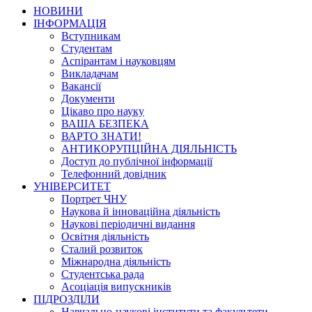
НОВИНИ
ІНФОРМАЦІЯ
Вступникам
Студентам
Аспірантам і науковцям
Викладачам
Вакансії
Документи
Цікаво про науку
ВАША БЕЗПЕКА
ВАРТО ЗНАТИ!
АНТИКОРУПЦІЙНА ДІЯЛЬНІСТЬ
Доступ до публічної інформації
Телефонний довідник
УНІВЕРСИТЕТ
Портрет ЧНУ
Наукова й інноваційна діяльність
Наукові періодичні видання
Освітня діяльність
Сталий розвиток
Міжнародна діяльність
Студентська рада
Асоціація випускників
ПІДРОЗДІЛИ
Навчально-наукові інститути та факультети