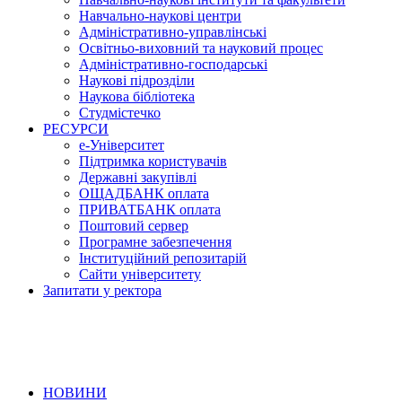
Навчально-наукові центри
Адміністративно-управлінські
Освітньо-виховний та науковий процес
Адміністративно-господарські
Наукові підрозділи
Наукова бібліотека
Студмістечко
РЕСУРСИ
е-Університет
Підтримка користувачів
Державні закупівлі
ОЩАДБАНК оплата
ПРИВАТБАНК оплата
Поштовий сервер
Програмне забезпечення
Інституційний репозитарій
Сайти університету
Запитати у ректора
НОВИНИ