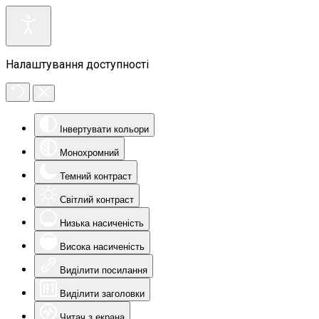
Налаштування доступності
Інвертувати кольори
Монохромний
Темний контраст
Світлий контраст
Низька насиченість
Висока насиченість
Виділити посилання
Виділити заголовки
Читач з екрана