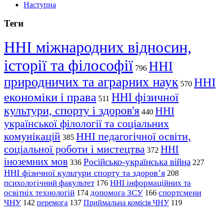
Наступна
Теги
ННІ міжнародних відносин,
історії та філософії
ННІ
796
природничих та аграрних наук
ННІ
570
економіки і права
ННІ фізичної
511
культури, спорту і здоров'я
ННІ
440
української філології та соціальних
комунікацій
ННІ педагогічної освіти,
385
соціальної роботи і мистецтва
ННІ
372
іноземних мов
Російсько-українська війна
336
227
ННІ фізичної культури спорту та здоров’я
208
психологічний факультет
ННІ інформаційних та
176
освітніх технологій
допомога ЗСУ
спортсмени
174
166
ЧНУ
перемога
142
137
Приймальна комісія ЧНУ
119