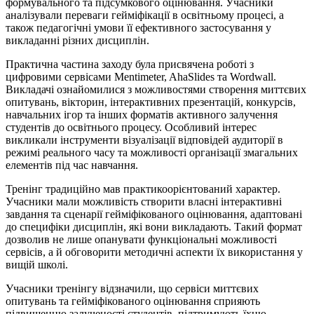
формувального та підсумкового оцінювання. Учасники
аналізували переваги гейміфікації в освітньому процесі, а
також педагогічні умови її ефективного застосування у
викладанні різних дисциплін.
Практична частина заходу була присвячена роботі з
цифровими сервісами Mentimeter, AhaSlides та Wordwall.
Викладачі ознайомилися з можливостями створення миттєвих
опитувань, вікторин, інтерактивних презентацій, конкурсів,
навчальних ігор та інших форматів активного залучення
студентів до освітнього процесу. Особливий інтерес
викликали інструменти візуалізації відповідей аудиторії в
режимі реального часу та можливості організації змагальних
елементів під час навчання.
Тренінг традиційно мав
практикоорієнтований
характер.
Учасники мали можливість створити власні інтерактивні
завдання та сценарії гейміфікованого оцінювання, адаптовані
до специфіки дисциплін, які вони викладають. Такий формат
дозволив не лише опанувати функціональні можливості
сервісів, а й обговорити методичні аспекти їх використання у
вищій школі.
Учасники тренінгу відзначили, що сервіси миттєвих
опитувань та гейміфікованого оцінювання сприяють
підвищенню залученості студентів, підтримують їхню