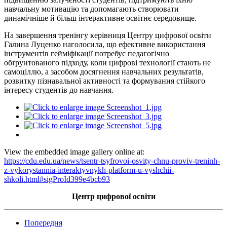
навчальну мотивацію та допомагають створювати
динамічніше й більш інтерактивне освітнє середовище.
На завершення тренінгу керівниця Центру цифрової освіти
Галина Луценко наголосила, що ефективне використання
інструментів гейміфікації потребує педагогічно
обґрунтованого підходу, коли цифрові технології стають не
самоціллю, а засобом досягнення навчальних результатів,
розвитку пізнавальної активності та формування стійкого
інтересу студентів до навчання.
View the embedded image gallery online at:
https://cdu.edu.ua/news/tsentr-tsyfrovoi-osvity-chnu-proviv-treninh-
z-vykorystannia-interaktyvnykh-platform-u-vyshchii-
shkoli.html#sigProId399e4bcb93
Центр цифрової освіти
Попередня