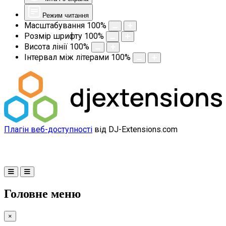
Режим читання
Масштабування
100
%
Розмір шрифту
100
%
Висота лінії
100
%
Інтервал між літерами
100
%
Плагін веб-доступності
від DJ-Extensions.com
Головне меню
×