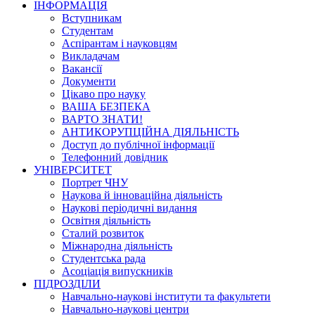
ІНФОРМАЦІЯ
Вступникам
Студентам
Аспірантам і науковцям
Викладачам
Вакансії
Документи
Цікаво про науку
ВАША БЕЗПЕКА
ВАРТО ЗНАТИ!
АНТИКОРУПЦІЙНА ДІЯЛЬНІСТЬ
Доступ до публічної інформації
Телефонний довідник
УНІВЕРСИТЕТ
Портрет ЧНУ
Наукова й інноваційна діяльність
Наукові періодичні видання
Освітня діяльність
Сталий розвиток
Міжнародна діяльність
Студентська рада
Асоціація випускників
ПІДРОЗДІЛИ
Навчально-наукові інститути та факультети
Навчально-наукові центри