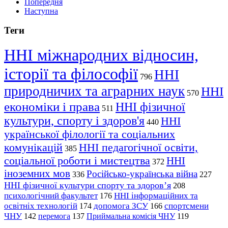
Попередня
Наступна
Теги
ННІ міжнародних відносин,
історії та філософії
ННІ
796
природничих та аграрних наук
ННІ
570
економіки і права
ННІ фізичної
511
культури, спорту і здоров'я
ННІ
440
української філології та соціальних
комунікацій
ННІ педагогічної освіти,
385
соціальної роботи і мистецтва
ННІ
372
іноземних мов
Російсько-українська війна
336
227
ННІ фізичної культури спорту та здоров’я
208
психологічний факультет
ННІ інформаційних та
176
освітніх технологій
допомога ЗСУ
спортсмени
174
166
ЧНУ
перемога
142
137
Приймальна комісія ЧНУ
119