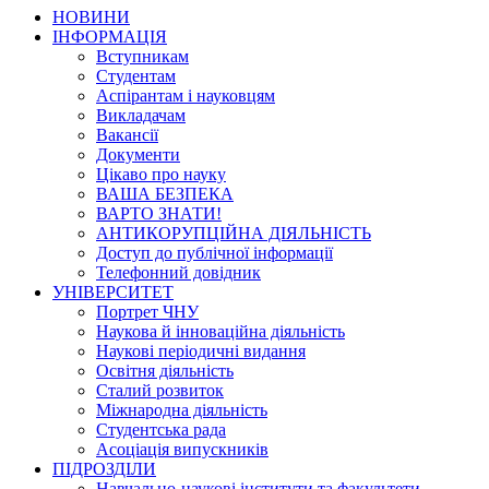
НОВИНИ
ІНФОРМАЦІЯ
Вступникам
Студентам
Аспірантам і науковцям
Викладачам
Вакансії
Документи
Цікаво про науку
ВАША БЕЗПЕКА
ВАРТО ЗНАТИ!
АНТИКОРУПЦІЙНА ДІЯЛЬНІСТЬ
Доступ до публічної інформації
Телефонний довідник
УНІВЕРСИТЕТ
Портрет ЧНУ
Наукова й інноваційна діяльність
Наукові періодичні видання
Освітня діяльність
Сталий розвиток
Міжнародна діяльність
Студентська рада
Асоціація випускників
ПІДРОЗДІЛИ
Навчально-наукові інститути та факультети