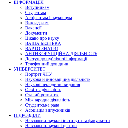
ІНФОРМАЦІЯ
Вступникам
Студентам
Аспірантам і науковцям
Викладачам
Вакансії
Документи
Цікаво про науку
ВАША БЕЗПЕКА
ВАРТО ЗНАТИ!
АНТИКОРУПЦІЙНА ДІЯЛЬНІСТЬ
Доступ до публічної інформації
Телефонний довідник
УНІВЕРСИТЕТ
Портрет ЧНУ
Наукова й інноваційна діяльність
Наукові періодичні видання
Освітня діяльність
Сталий розвиток
Міжнародна діяльність
Студентська рада
Асоціація випускників
ПІДРОЗДІЛИ
Навчально-наукові інститути та факультети
Навчально-наукові центри