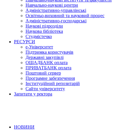
Навчально-наукові центри
Адміністративно-управлінські
Освітньо-виховний та науковий процес
Адміністративно-господарські
Наукові підрозділи
Наукова бібліотека
Студмістечко
РЕСУРСИ
е-Університет
Підтримка користувачів
Державні закупівлі
ОЩАДБАНК оплата
ПРИВАТБАНК оплата
Поштовий сервер
Програмне забезпечення
Інституційний репозитарій
Сайти університету
Запитати у ректора
НОВИНИ