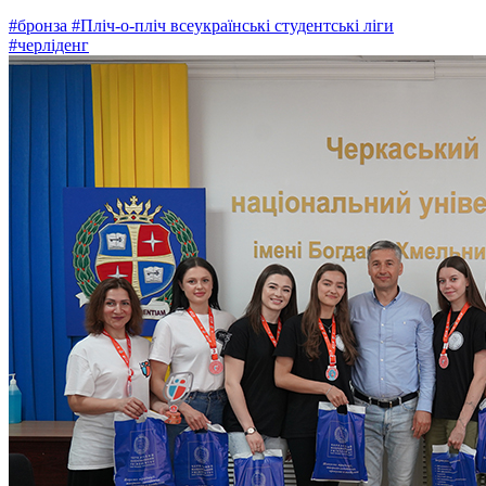
#бронза
#Пліч-о-пліч всеукраїнські студентські ліги
#черліденг