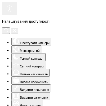
Налаштування доступності
Інвертувати кольори
Монохромний
Темний контраст
Світлий контраст
Низька насиченість
Висока насиченість
Виділити посилання
Виділити заголовки
Читач з екрана