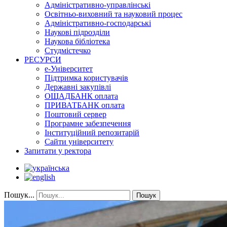
Адміністративно-управлінські
Освітньо-виховний та науковий процес
Адміністративно-господарські
Наукові підрозділи
Наукова бібліотека
Студмістечко
РЕСУРСИ
е-Університет
Підтримка користувачів
Державні закупівлі
ОЩАДБАНК оплата
ПРИВАТБАНК оплата
Поштовий сервер
Програмне забезпечення
Інституційний репозитарій
Сайти університету
Запитати у ректора
Пошук...
Пошук