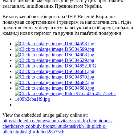
Навіть школярі вже мріють про участь у цих престижних
змаганнях, ініційованих Президентом України.
Виконувач обов'язків ректора ЧНУ Євгеній Кирилюк
подякував спортсменкам і тренерам за наполегливість і гідне
представлення університету на всеукраїнській арені, побажав
команді нових перемог та вручив їм пам'ятні подарунки.
View the embedded image gallery online at:
https://cdu.edu.ua/news/chnu-vitaie-svoikh-chempionok-
cherliderky-zdobuly-bronzu-studentskykh-lih-plich-o-
plich.html#sigProId5ed28a75cb