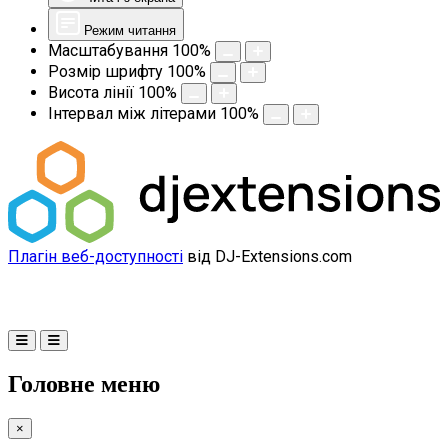
Режим читання
Масштабування
100
%
Розмір шрифту
100
%
Висота лінії
100
%
Інтервал між літерами
100
%
Плагін веб-доступності
від DJ-Extensions.com
Головне меню
×