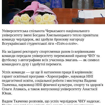
Університетська спільнота Черкаського національного
університету імені Богдана Хмельницького тепло привітала
команду черлідерок, які здобули бронзову нагороду
Всеукраїнської студентської ліги «Пліч-о-пліч».
На засіданні ректорату спортсменки разом із керівниками
команди передали університету переможний прапор ЧНУ та
футболку з автографами всіх учасниць змагань — як символ
командного духу і здобутої перемоги.
Успіх команди — це ще й натхнення праця її керівників:
гарант освітньої програми «Хореографія», науковця ННІ
педагогічної освіти, соціальної роботи і мистецтва Вадима
Ткаченка, науковиці ННІ фізичної культури, спорту та здоров'я
Ольги Атамась, а також випускниці університету Анастасії
Юнак.
Вадим Ткаченко розповів, що успіх черлідерок ЧНУ надихає.