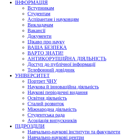
ІНФОРМАЦІЯ
Вступникам
Студентам
Аспірантам і науковцям
Викладачам
Вакансії
Документи
Цікаво про науку
ВАША БЕЗПЕКА
ВАРТО ЗНАТИ!
АНТИКОРУПЦІЙНА ДІЯЛЬНІСТЬ
Доступ до публічної інформації
Телефонний довідник
УНІВЕРСИТЕТ
Портрет ЧНУ
Наукова й інноваційна діяльність
Наукові періодичні видання
Освітня діяльність
Сталий розвиток
Міжнародна діяльність
Студентська рада
Асоціація випускників
ПІДРОЗДІЛИ
Навчально-наукові інститути та факультети
Навчально-наукові центри