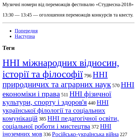
Музичні номери від переможців фестивалю «Студвесна-2018»
13:30 — 13:45 — оголошення переможців конкурсів та квесту.
Попередня
Наступна
Теги
ННІ міжнародних відносин,
історії та філософії
ННІ
796
природничих та аграрних наук
ННІ
570
економіки і права
ННІ фізичної
511
культури, спорту і здоров'я
ННІ
440
української філології та соціальних
комунікацій
ННІ педагогічної освіти,
385
соціальної роботи і мистецтва
ННІ
372
іноземних мов
Російсько-українська війна
336
227