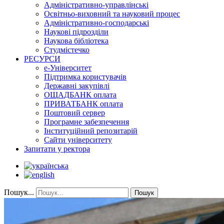
Адміністративно-управлінські
Освітньо-виховний та науковий процес
Адміністративно-господарські
Наукові підрозділи
Наукова бібліотека
Студмістечко
РЕСУРСИ
е-Університет
Підтримка користувачів
Державні закупівлі
ОЩАДБАНК оплата
ПРИВАТБАНК оплата
Поштовий сервер
Програмне забезпечення
Інституційний репозитарій
Сайти університету
Запитати у ректора
Пошук...
Пошук