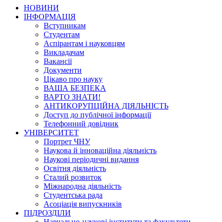
НОВИНИ
ІНФОРМАЦІЯ
Вступникам
Студентам
Аспірантам і науковцям
Викладачам
Вакансії
Документи
Цікаво про науку
ВАША БЕЗПЕКА
ВАРТО ЗНАТИ!
АНТИКОРУПЦІЙНА ДІЯЛЬНІСТЬ
Доступ до публічної інформації
Телефонний довідник
УНІВЕРСИТЕТ
Портрет ЧНУ
Наукова й інноваційна діяльність
Наукові періодичні видання
Освітня діяльність
Сталий розвиток
Міжнародна діяльність
Студентська рада
Асоціація випускників
ПІДРОЗДІЛИ
Навчально-наукові інститути та факультети