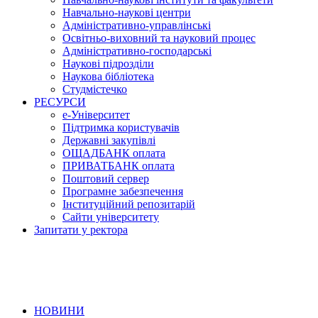
Навчально-наукові центри
Адміністративно-управлінські
Освітньо-виховний та науковий процес
Адміністративно-господарські
Наукові підрозділи
Наукова бібліотека
Студмістечко
РЕСУРСИ
е-Університет
Підтримка користувачів
Державні закупівлі
ОЩАДБАНК оплата
ПРИВАТБАНК оплата
Поштовий сервер
Програмне забезпечення
Інституційний репозитарій
Сайти університету
Запитати у ректора
НОВИНИ