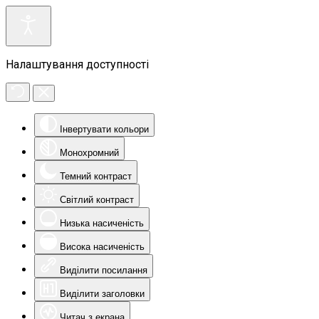
Налаштування доступності
Інвертувати кольори
Монохромний
Темний контраст
Світлий контраст
Низька насиченість
Висока насиченість
Виділити посилання
Виділити заголовки
Читач з екрана