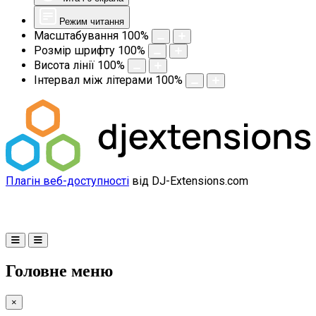
Режим читання
Масштабування
100
%
Розмір шрифту
100
%
Висота лінії
100
%
Інтервал між літерами
100
%
Плагін веб-доступності
від DJ-Extensions.com
Головне меню
×