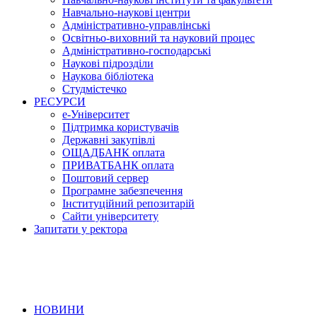
Навчально-наукові центри
Адміністративно-управлінські
Освітньо-виховний та науковий процес
Адміністративно-господарські
Наукові підрозділи
Наукова бібліотека
Студмістечко
РЕСУРСИ
е-Університет
Підтримка користувачів
Державні закупівлі
ОЩАДБАНК оплата
ПРИВАТБАНК оплата
Поштовий сервер
Програмне забезпечення
Інституційний репозитарій
Сайти університету
Запитати у ректора
НОВИНИ