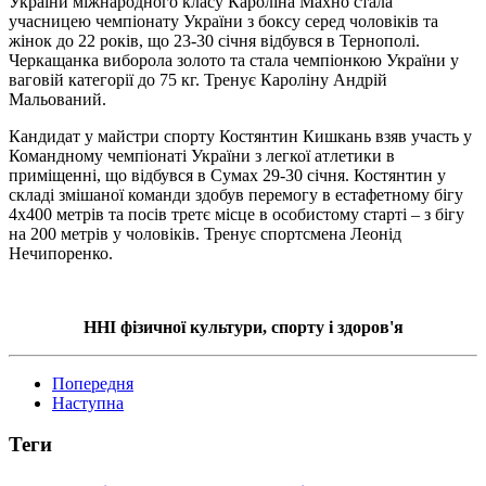
України міжнародного класу Кароліна Махно стала
учасницею чемпіонату України з боксу серед чоловіків та
жінок до 22 років, що 23-30 січня відбувся в Тернополі.
Черкащанка виборола золото та стала чемпіонкою України у
ваговій категорії до 75 кг. Тренує Кароліну Андрій
Мальований.
Кандидат у майстри спорту Костянтин Кишкань взяв участь у
Командному чемпіонаті України з легкої атлетики в
приміщенні, що відбувся в Сумах 29-30 січня. Костянтин у
складі змішаної команди здобув перемогу в естафетному бігу
4х400 метрів та посів третє місце в особистому старті – з бігу
на 200 метрів у чоловіків. Тренує спортсмена Леонід
Нечипоренко.
ННІ фізичної культури, спорту і здоров'я
Попередня
Наступна
Теги