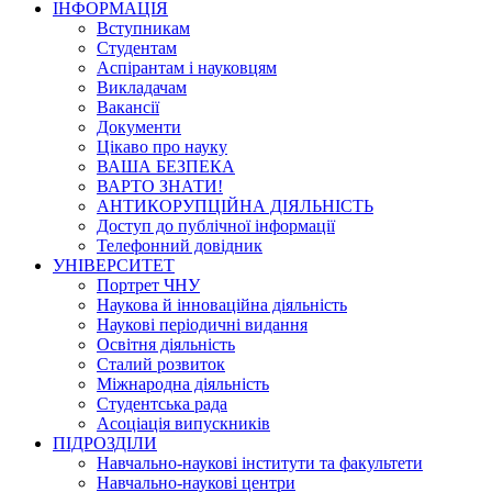
ІНФОРМАЦІЯ
Вступникам
Студентам
Аспірантам і науковцям
Викладачам
Вакансії
Документи
Цікаво про науку
ВАША БЕЗПЕКА
ВАРТО ЗНАТИ!
АНТИКОРУПЦІЙНА ДІЯЛЬНІСТЬ
Доступ до публічної інформації
Телефонний довідник
УНІВЕРСИТЕТ
Портрет ЧНУ
Наукова й інноваційна діяльність
Наукові періодичні видання
Освітня діяльність
Сталий розвиток
Міжнародна діяльність
Студентська рада
Асоціація випускників
ПІДРОЗДІЛИ
Навчально-наукові інститути та факультети
Навчально-наукові центри