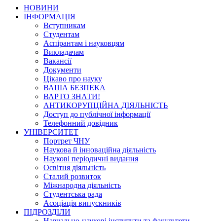
НОВИНИ
ІНФОРМАЦІЯ
Вступникам
Студентам
Аспірантам і науковцям
Викладачам
Вакансії
Документи
Цікаво про науку
ВАША БЕЗПЕКА
ВАРТО ЗНАТИ!
АНТИКОРУПЦІЙНА ДІЯЛЬНІСТЬ
Доступ до публічної інформації
Телефонний довідник
УНІВЕРСИТЕТ
Портрет ЧНУ
Наукова й інноваційна діяльність
Наукові періодичні видання
Освітня діяльність
Сталий розвиток
Міжнародна діяльність
Студентська рада
Асоціація випускників
ПІДРОЗДІЛИ
Навчально-наукові інститути та факультети