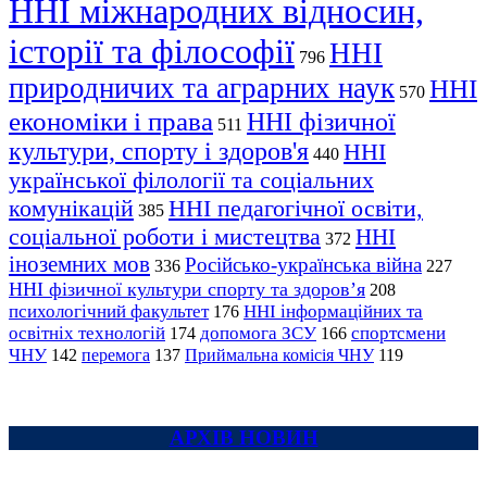
ННІ міжнародних відносин,
історії та філософії
ННІ
796
природничих та аграрних наук
ННІ
570
економіки і права
ННІ фізичної
511
культури, спорту і здоров'я
ННІ
440
української філології та соціальних
комунікацій
ННІ педагогічної освіти,
385
соціальної роботи і мистецтва
ННІ
372
іноземних мов
Російсько-українська війна
336
227
ННІ фізичної культури спорту та здоров’я
208
психологічний факультет
ННІ інформаційних та
176
освітніх технологій
допомога ЗСУ
спортсмени
174
166
ЧНУ
перемога
142
137
Приймальна комісія ЧНУ
119
АРХІВ НОВИН