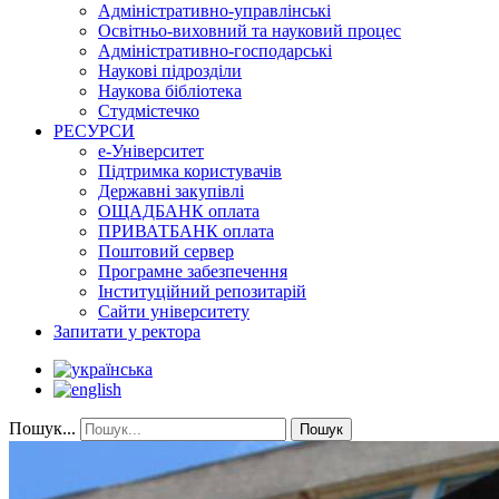
Адміністративно-управлінські
Освітньо-виховний та науковий процес
Адміністративно-господарські
Наукові підрозділи
Наукова бібліотека
Студмістечко
РЕСУРСИ
е-Університет
Підтримка користувачів
Державні закупівлі
ОЩАДБАНК оплата
ПРИВАТБАНК оплата
Поштовий сервер
Програмне забезпечення
Інституційний репозитарій
Сайти університету
Запитати у ректора
Пошук...
Пошук