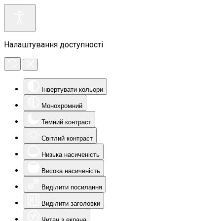
Налаштування доступності
Інвертувати кольори
Монохромний
Темний контраст
Світлий контраст
Низька насиченість
Висока насиченість
Виділити посилання
Виділити заголовки
Читач з екрана