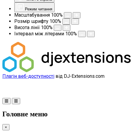
Режим читання
Масштабування
100
%
Розмір шрифту
100
%
Висота лінії
100
%
Інтервал між літерами
100
%
Плагін веб-доступності
від DJ-Extensions.com
Головне меню
×