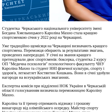
Студентка Черкаського національного університету імені
Богдана Хмельницького Кароліна Махно стала кращою
спортсменкою січня у 2022 році на Черкащині.
Уже традиційно щомісяця на Черкащині визначають кращого
спортсмена. Переможця обирають за результатами змагань,
проведених напередодні. У січні на звання кращого
претендували двоє спортсменів: боксерка, студентка 2 курсу
ОП "Медична психологія" психологічного факультету ЧНУ
Кароліна Махно та студент ННІ фізичної культури, спорту і
здоров'я, легкоатлет Костянтин Кишкань. Вони в січні здобули
нагороди на всеукраїнських змаганнях.
Експертна комісія при відділенні НОК України в Черкаській
області голосуванням визначила переможницею Кароліну
Махно.
Кароліна та її тренер отримають відзнаку і грошову
винагороду від олімпійського осередку. Майстер спорту