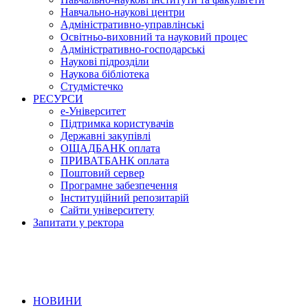
Навчально-наукові центри
Адміністративно-управлінські
Освітньо-виховний та науковий процес
Адміністративно-господарські
Наукові підрозділи
Наукова бібліотека
Студмістечко
РЕСУРСИ
е-Університет
Підтримка користувачів
Державні закупівлі
ОЩАДБАНК оплата
ПРИВАТБАНК оплата
Поштовий сервер
Програмне забезпечення
Інституційний репозитарій
Сайти університету
Запитати у ректора
НОВИНИ