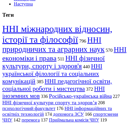
Наступна
Теги
ННІ міжнародних відносин,
історії та філософії
ННІ
796
природничих та аграрних наук
ННІ
570
економіки і права
ННІ фізичної
511
культури, спорту і здоров'я
ННІ
440
української філології та соціальних
комунікацій
ННІ педагогічної освіти,
385
соціальної роботи і мистецтва
ННІ
372
іноземних мов
Російсько-українська війна
336
227
ННІ фізичної культури спорту та здоров’я
208
психологічний факультет
ННІ інформаційних та
176
освітніх технологій
допомога ЗСУ
спортсмени
174
166
ЧНУ
перемога
142
137
Приймальна комісія ЧНУ
119