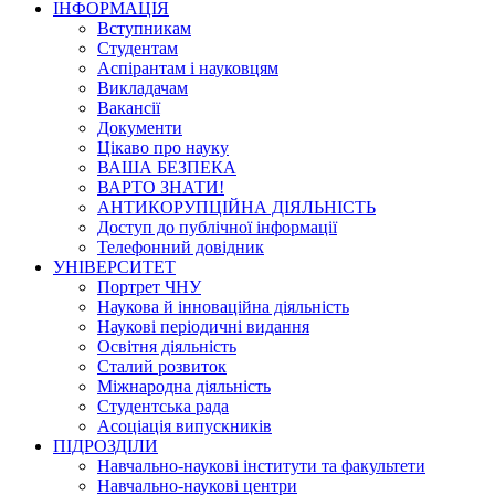
ІНФОРМАЦІЯ
Вступникам
Студентам
Аспірантам і науковцям
Викладачам
Вакансії
Документи
Цікаво про науку
ВАША БЕЗПЕКА
ВАРТО ЗНАТИ!
АНТИКОРУПЦІЙНА ДІЯЛЬНІСТЬ
Доступ до публічної інформації
Телефонний довідник
УНІВЕРСИТЕТ
Портрет ЧНУ
Наукова й інноваційна діяльність
Наукові періодичні видання
Освітня діяльність
Сталий розвиток
Міжнародна діяльність
Студентська рада
Асоціація випускників
ПІДРОЗДІЛИ
Навчально-наукові інститути та факультети
Навчально-наукові центри