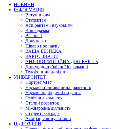
НОВИНИ
ІНФОРМАЦІЯ
Вступникам
Студентам
Аспірантам і науковцям
Викладачам
Вакансії
Документи
Цікаво про науку
ВАША БЕЗПЕКА
ВАРТО ЗНАТИ!
АНТИКОРУПЦІЙНА ДІЯЛЬНІСТЬ
Доступ до публічної інформації
Телефонний довідник
УНІВЕРСИТЕТ
Портрет ЧНУ
Наукова й інноваційна діяльність
Наукові періодичні видання
Освітня діяльність
Сталий розвиток
Міжнародна діяльність
Студентська рада
Асоціація випускників
ПІДРОЗДІЛИ
Навчально-наукові інститути та факультети