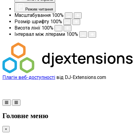
Режим читання
Масштабування
100
%
Розмір шрифту
100
%
Висота лінії
100
%
Інтервал між літерами
100
%
Плагін веб-доступності
від DJ-Extensions.com
Головне меню
×