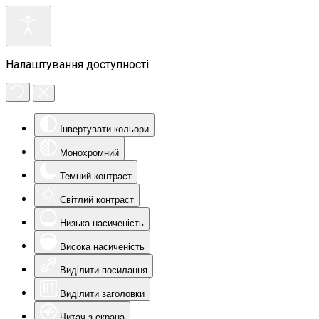
Налаштування доступності
Інвертувати кольори
Монохромний
Темний контраст
Світлий контраст
Низька насиченість
Висока насиченість
Виділити посилання
Виділити заголовки
Читач з екрана