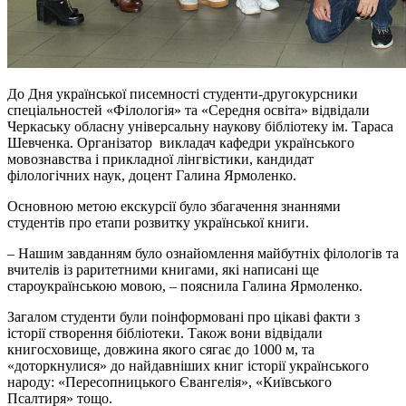
До Дня української писемності студенти-другокурсники
спеціальностей «Філологія» та «Середня освіта» відвідали
Черкаську обласну універсальну наукову бібліотеку ім. Тараса
Шевченка. Організатор викладач кафедри українського
мовознавства і прикладної лінгвістики, кандидат
філологічних наук, доцент Галина Ярмоленко.
Основною метою екскурсії було збагачення знаннями
студентів про етапи розвитку української книги.
– Нашим завданням було ознайомлення майбутніх філологів та
вчителів із раритетними книгами, які написані ще
староукраїнською мовою, – пояснила Галина Ярмоленко.
Загалом студенти були поінформовані про цікаві факти з
історії створення бібліотеки. Також вони відвідали
книгосховище, довжина якого сягає до 1000 м, та
«доторкнулися» до найдавніших книг історії українського
народу: «Пересопницького Євангелія», «Київського
Псалтиря» тощо.