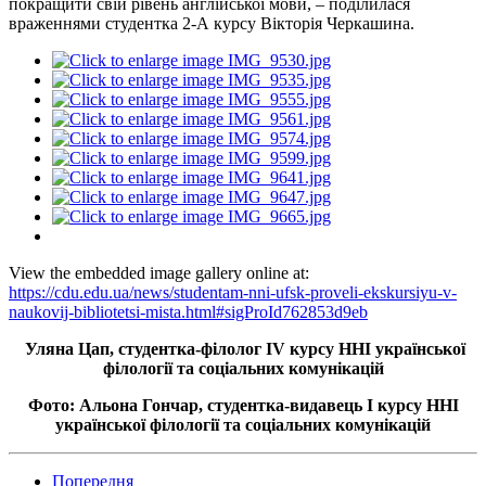
покращити свій рівень англійської мови, – поділилася
враженнями студентка 2-А курсу Вікторія Черкашина.
View the embedded image gallery online at:
https://cdu.edu.ua/news/studentam-nni-ufsk-proveli-ekskursiyu-v-
naukovij-bibliotetsi-mista.html#sigProId762853d9eb
Уляна Цап, студентка-філолог IV курсу ННІ української
філології та соціальних комунікацій
Фото: Альона Гончар, студентка-видавець І курсу ННІ
української філології та соціальних комунікацій
Попередня