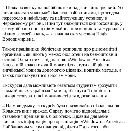
– Шлях розвитку нашої бібліотеки надзвичайно цікавий. Усе
починалося з маленької кімнатки з 40 книгами, що згодом
переросло в найбільшу та найпотужнішу установу в
Черкаському регіоні. Нині тут знаходиться книгосховище, у
якому зібрано понад пів мільйона примірників та журналів з
різних галузей знань, – зазначила екскурсовод Надія
Володимирівна.
Також працівники бібліотеки розповіли про різноманітні
організації, які діють у межах бібліотеки на безкоштовній
основі. Одна з них – під назвою «Window on America».
Завдяки їй кожен охочий може підтягнути свій рівень
англійської мови за допомогою цікавих, новітніх методів, а
також поспілкуватися з носієм мови.
Екскурсія дала можливість багатьом студентам зрозуміти
важкий шлях української книги, збагнути її цінність та
використовувати всі можливості для вдосконалення.
– На мою думку, екскурсія була надзвичайно пізнавальною.
Кількість книг вражає. Одразу помітно відповідальне
ставлення працівників бібліотеки. Цікавим для мене
виявилась інформація про організацію «Window on America».
Найближчим часом планую відвідати її для того, аби