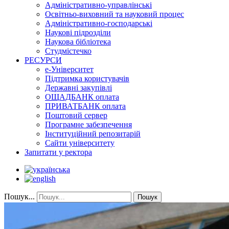
Адміністративно-управлінські
Освітньо-виховний та науковий процес
Адміністративно-господарські
Наукові підрозділи
Наукова бібліотека
Студмістечко
РЕСУРСИ
е-Університет
Підтримка користувачів
Державні закупівлі
ОЩАДБАНК оплата
ПРИВАТБАНК оплата
Поштовий сервер
Програмне забезпечення
Інституційний репозитарій
Сайти університету
Запитати у ректора
Пошук...
Пошук