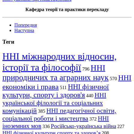
Кафедра теорії та практики перекладy
Попередня
Наступна
Теги
ННІ міжнародних відносин,
історії та філософії
ННІ
796
природничих та аграрних наук
ННІ
570
економіки і права
ННІ фізичної
511
культури, спорту і здоров'я
ННІ
440
української філології та соціальних
комунікацій
ННІ педагогічної освіти,
385
соціальної роботи і мистецтва
ННІ
372
іноземних мов
Російсько-українська війна
336
227
ННІ фізичної культури спорту та здоров’я
208