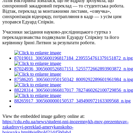
Лілія Вікторівна зізналася, що не відразу зрозуміла, що
синхронний закадровий переклад — то студентська робота.
Відтак, переклад за монтажними листами, «озвучка»,
синхронізація відеоряду, потрапляння в кадр — з усім цим
упорався Едуард Спіркін.
Учасники засідання науково-дослідницького гуртка з
перекладознавства подякували Едуарду Спіркіну та його
керівнику Ірині Литвин за результати роботи.
View the embedded image gallery online at:
https://cdu.edu.ua/news/student-nni-inozemnykh-mov-prezentuvav-
zakadrovyi-pereklad-amerykanskoho-
boiovyka.html#sigProId21d45b0ab4