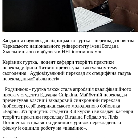
Засідання науково-дослідницького гуртка з перекладознавства
Черкаського національного університету імені Богдана
Хмельницького відбулося в ННІ іноземних мов.
Керівник гуртка, доцент кафедри теорії та практики
перекладу Ірина Литвин презентувала актуальну тему
сьогодення «Аудіовізуальний переклад як специфічна галузь
перекладацької діяльності».
«Родзинкою» гуртка також стала апробація кваліфікаційного
проєкту студента Едуарда Спіркіна. Майбутній перекладач
презентував власний закадровий синхронний переклад
(войсовер) серії американського молодіжного бойовика
«Баррі». Усі присутні: студенти 3-4 курсів і викладачі кафедри
теорії та практики перекладу Віталіна Рейдало та Лілія
Потапенко із цікавістю дивилися уривок перекладеного
фільму й оцінили роботу на «відмінно».