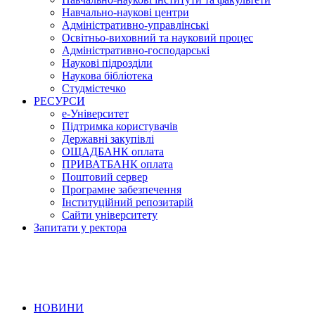
Навчально-наукові центри
Адміністративно-управлінські
Освітньо-виховний та науковий процес
Адміністративно-господарські
Наукові підрозділи
Наукова бібліотека
Студмістечко
РЕСУРСИ
е-Університет
Підтримка користувачів
Державні закупівлі
ОЩАДБАНК оплата
ПРИВАТБАНК оплата
Поштовий сервер
Програмне забезпечення
Інституційний репозитарій
Сайти університету
Запитати у ректора
НОВИНИ