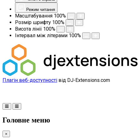
Режим читання
Масштабування
100
%
Розмір шрифту
100
%
Висота лінії
100
%
Інтервал між літерами
100
%
Плагін веб-доступності
від DJ-Extensions.com
Головне меню
×