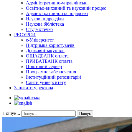
Адміністративно-управлінські
Освітньо-виховний та науковий процес
Адміністративно-господарські
Наукові підрозділи
Наукова бібліотека
Студмістечко
РЕСУРСИ
е-Університет
Підтримка користувачів
Державні закупівлі
ОЩАДБАНК оплата
ПРИВАТБАНК оплата
Поштовий сервер
Програмне забезпечення
Інституційний репозитарій
Сайти університету
Запитати у ректора
Пошук...
Пошук