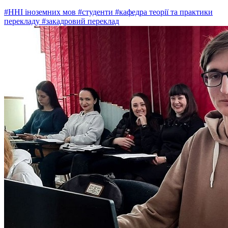
#ННІ іноземних мов
#студенти
#кафедра теорії та практики
перекладу
#закадровий переклад