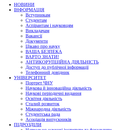
НОВИНИ
ІНФОРМАЦІЯ
Вступникам
Студентам
Аспірантам і науковцям
Викладачам
Вакансії
Документи
Цікаво про науку
ВАША БЕЗПЕКА
ВАРТО ЗНАТИ!
АНТИКОРУПЦІЙНА ДІЯЛЬНІСТЬ
Доступ до публічної інформації
Телефонний довідник
УНІВЕРСИТЕТ
Портрет ЧНУ
Наукова й інноваційна діяльність
Наукові періодичні видання
Освітня діяльність
Сталий розвиток
Міжнародна діяльність
Студентська рада
Асоціація випускників
ПІДРОЗДІЛИ
Навчально-наукові інститути та факультети