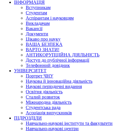
ІНФОРМАЦІЯ
Вступникам
Студентам
Аспірантам і науковцям
Викладачам
Вакансії
Документи
Цікаво про науку
ВАША БЕЗПЕКА
ВАРТО ЗНАТИ!
АНТИКОРУПЦІЙНА ДІЯЛЬНІСТЬ
Доступ до публічної інформації
Телефонний довідник
УНІВЕРСИТЕТ
Портрет ЧНУ
Наукова й інноваційна діяльність
Наукові періодичні видання
Освітня діяльність
Сталий розвиток
Міжнародна діяльність
Студентська рада
Асоціація випускників
ПІДРОЗДІЛИ
Навчально-наукові інститути та факультети
Навчально-наукові центри