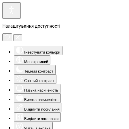
Налаштування доступності
Інвертувати кольори
Монохромний
Темний контраст
Світлий контраст
Низька насиченість
Висока насиченість
Виділити посилання
Виділити заголовки
Читач з екрана