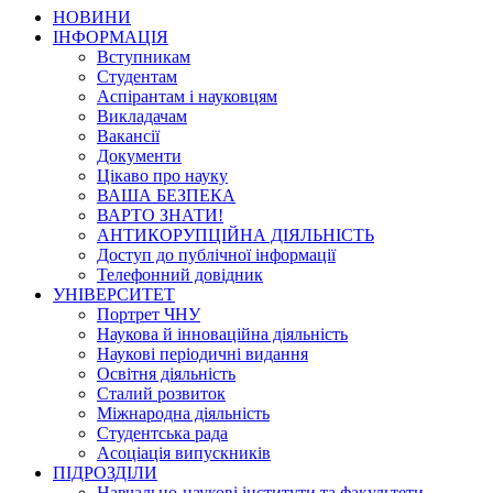
НОВИНИ
ІНФОРМАЦІЯ
Вступникам
Студентам
Аспірантам і науковцям
Викладачам
Вакансії
Документи
Цікаво про науку
ВАША БЕЗПЕКА
ВАРТО ЗНАТИ!
АНТИКОРУПЦІЙНА ДІЯЛЬНІСТЬ
Доступ до публічної інформації
Телефонний довідник
УНІВЕРСИТЕТ
Портрет ЧНУ
Наукова й інноваційна діяльність
Наукові періодичні видання
Освітня діяльність
Сталий розвиток
Міжнародна діяльність
Студентська рада
Асоціація випускників
ПІДРОЗДІЛИ
Навчально-наукові інститути та факультети