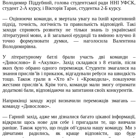
Володимир Піддубний, голова студентської ради ННІ УФСК,
студент 2-А курсу, і Вікторія Таран, студентка 2-Б курсу.
— Оцінюючи команди, я звертала увагу на їхній креативний
підхід, точність, логічність та правильність відповідей. Такі
заходи сприяють розвитку не тільки знань із української
літературної мови, а й загальної ерудиції та вмінню влучно й
точно формулювати думки, — наголосила Валентина
Володимирівна.
У літературному батлі брали участь дві команди –
«Дивослово» й «Акулки». Захід складався з 8 етапів, після
яких було обрано одного переможця. Студенти змагалися на
знання прислів’їв і приказок, відгадували ребуси на швидкість
тощо. Також грали в «Хто я?» і «Крокодила», показуючи
жестами прислів’я. Крім того, команди мали змогу отримати
додаткові бали, відповідаючи на запитання своїх конкурентів.
Наприкінці заходу журі визначили переможців змагань —
команду «Дивослово».
— Гарний захід, адже ми дізналися багато цікавої інформації,
відкрили щось нове для себе і пригадали те, що вивчали
раніше. Також круто, що подія об’єднала нашу команду. Ми з
дівчатами радились, як краще відповісти, що буде