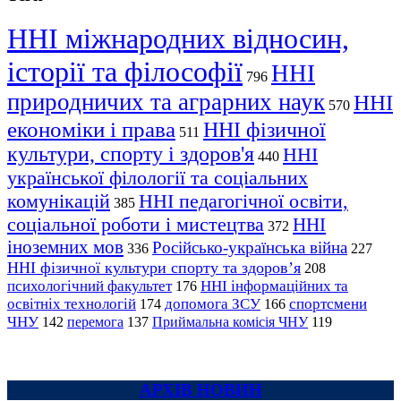
ННІ міжнародних відносин,
історії та філософії
ННІ
796
природничих та аграрних наук
ННІ
570
економіки і права
ННІ фізичної
511
культури, спорту і здоров'я
ННІ
440
української філології та соціальних
комунікацій
ННІ педагогічної освіти,
385
соціальної роботи і мистецтва
ННІ
372
іноземних мов
Російсько-українська війна
336
227
ННІ фізичної культури спорту та здоров’я
208
психологічний факультет
ННІ інформаційних та
176
освітніх технологій
допомога ЗСУ
спортсмени
174
166
ЧНУ
перемога
142
137
Приймальна комісія ЧНУ
119
АРХІВ НОВИН