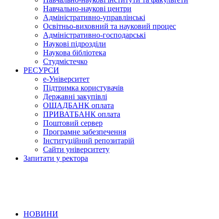
Навчально-наукові центри
Адміністративно-управлінські
Освітньо-виховний та науковий процес
Адміністративно-господарські
Наукові підрозділи
Наукова бібліотека
Студмістечко
РЕСУРСИ
е-Університет
Підтримка користувачів
Державні закупівлі
ОЩАДБАНК оплата
ПРИВАТБАНК оплата
Поштовий сервер
Програмне забезпечення
Інституційний репозитарій
Сайти університету
Запитати у ректора
НОВИНИ