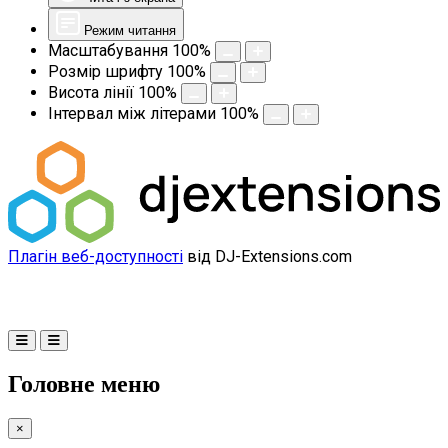
Режим читання
Масштабування
100
%
Розмір шрифту
100
%
Висота лінії
100
%
Інтервал між літерами
100
%
Плагін веб-доступності
від DJ-Extensions.com
Головне меню
×