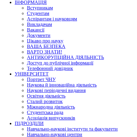
ІНФОРМАЦІЯ
Вступникам
Студентам
Аспірантам і науковцям
Викладачам
Вакансії
Документи
Цікаво про науку
ВАША БЕЗПЕКА
ВАРТО ЗНАТИ!
АНТИКОРУПЦІЙНА ДІЯЛЬНІСТЬ
Доступ до публічної інформації
Телефонний довідник
УНІВЕРСИТЕТ
Портрет ЧНУ
Наукова й інноваційна діяльність
Наукові періодичні видання
Освітня діяльність
Сталий розвиток
Міжнародна діяльність
Студентська рада
Асоціація випускників
ПІДРОЗДІЛИ
Навчально-наукові інститути та факультети
Навчально-наукові центри