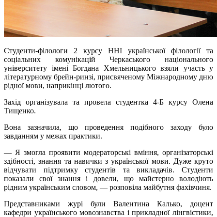
Студенти-філологи 2 курсу ННІ української філології та
соціальних комунікацій Черкаського національного
університету імені Богдана Хмельницького взяли участь у
літературному брейн-ринзі, присвяченому Міжнародному дню
рідної мови, наприкінці лютого.
Захід організувала та провела студентка 4-Б курсу Олена
Тищенко.
Вона зазначила, що проведення подібного заходу було
завданням у межах практики.
— Я змогла проявити модераторські вміння, організаторські
здібності, знання та навички з української мови. Дуже круто
відчувати підтримку студентів та викладачів. Студенти
показали свої знання і довели, що майстерно володіють
рідним українським словом, — розповіла майбутня фахівчиня.
Представниками журі були Валентина Калько, доцент
кафедри українського мовознавства і прикладної лінгвістики,