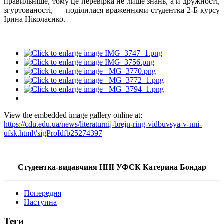
правильніше, тому це перевірка не лише знань, а й дружності,
згуртованості, — поділилася враженнями студентка 2-Б курсу
Ірина Ніколаєнко.
View the embedded image gallery online at:
https://cdu.edu.ua/news/literaturnij-brejn-ring-vidbuvsya-v-nni-
ufsk.html#sigProIdfb25274397
Студентка-видавчиня ННІ УФСК Катерина Бондар
Попередня
Наступна
Теги