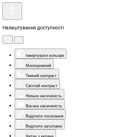
Налаштування доступності
Інвертувати кольори
Монохромний
Темний контраст
Світлий контраст
Низька насиченість
Висока насиченість
Виділити посилання
Виділити заголовки
Читач з екрана